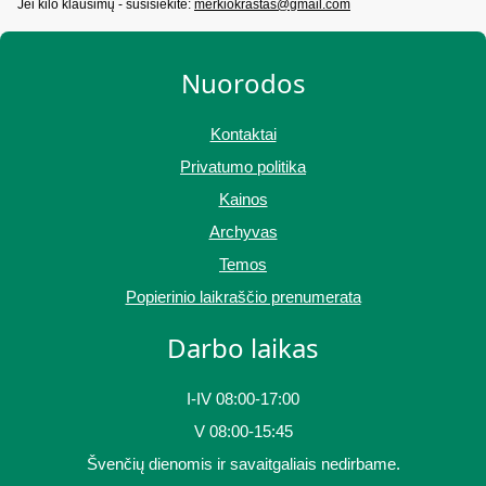
Jei kilo klausimų - susisiekite:
merkiokrastas@gmail.com
Nuorodos
Kontaktai
Privatumo politika
Kainos
Archyvas
Temos
Popierinio laikraščio prenumerata
Darbo laikas
I-IV 08:00-17:00
V 08:00-15:45
Švenčių dienomis ir savaitgaliais nedirbame.