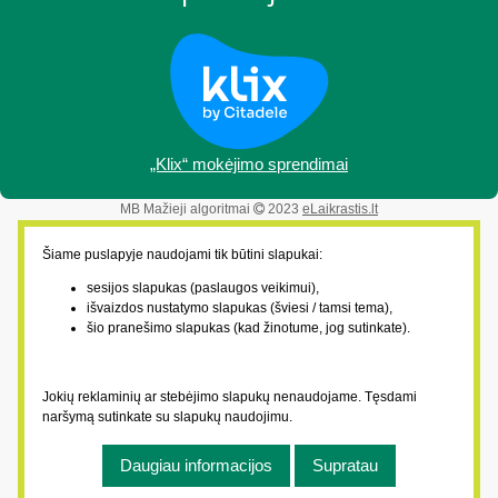
„Klix“ mokėjimo sprendimai
MB Mažieji algoritmai
2023
eLaikrastis.lt
Šiame puslapyje naudojami tik būtini slapukai:
sesijos slapukas (paslaugos veikimui),
išvaizdos nustatymo slapukas (šviesi / tamsi tema),
šio pranešimo slapukas (kad žinotume, jog sutinkate).
Jokių reklaminių ar stebėjimo slapukų nenaudojame. Tęsdami
naršymą sutinkate su slapukų naudojimu.
Daugiau informacijos
Supratau