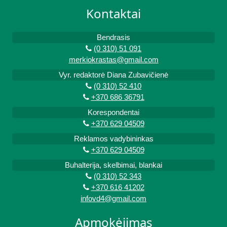
Kontaktai
Bendrasis
(0 310) 51 091
merkiokrastas@gmail.com
Vyr. redaktorė Diana Zubavičienė
(0 310) 52 410
+370 686 36791
Korespondentai
+370 629 04509
Reklamos vadybininkas
+370 629 04509
Buhalterija, skelbimai, blankai
(0 310) 52 343
+370 616 41202
infovd4@gmail.com
Apmokėjimas