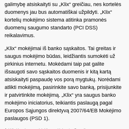
galimybę atsiskaityti su „Klix“ greičiau, nes kortelės
duomenys jau bus automatiškai užpildyti. „Klix“
kortelių mokėjimo sistema atitinka pramonės
duomenų saugumo standarto (PCI DSS)
reikalavimus.
„Klix“ mokėjimai iš banko sąskaitos. Tai greitas ir
saugus mokėjimo būdas, leidžiantis sumokėti už
pirkinius internetu. Mokėdami taip pat galite
išsaugoti savo sąskaitos duomenis ir kitą kartą
atsiskaityti paspaudę vos porą mygtukų. Norėdami
atlikti mokėjimą, pasirinkite savo banką, prisijunkite
ir patvirtinkite mokėjimą. „Klix“ yra saugus banko
mokėjimo iniciatorius, teikiantis paslaugą pagal
Europos Sąjungos direktyvą 2007/64/EB Mokėjimo
paslaugos (PSD 1).