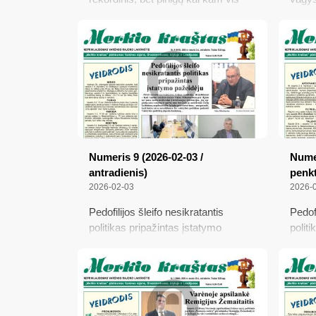
tiek trūksta; Tarybos posėdyje –
Žiema
apie mediciną, verslą ir vicemero
iššūk
avariją; Varėnoje apdovanoti šviesą
preky
spinduliuojantys žmonės; Palikimas,
išnau
kuris kalba; Lietuvoje įsišėlsta
klastingas virusas
Numeris 9 (2026-02-03 /
Numer
antradienis)
penkt
2026-02-03
2026-
Pedofilijos šleifo nesikratantis
Pedofi
politikas pripažintas įstatymo
polit
pažeidėju; Rajono valdžios planuose
pažei
– net kolumbariumas kremuotiems
žada 
palaikams laidoti; Algimantas Rokas
eurų;
Černiauskas: „Mano mintys jau yra
juost
ne vien apie kūrybą ir rankdarbius“
Nedz