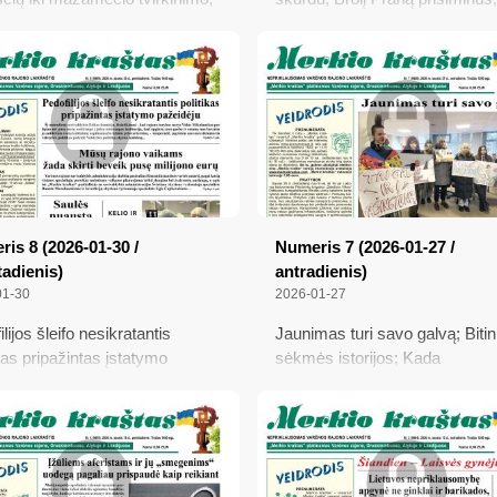
 „Varėnos šilumai“ yra „didelis
Daugiau nei šimtą benamių g
is“; Sureagavo į žinią apie
priglaudęs klebonas: darykit g
bą žmonėmis ir seksualinio
nieko nesitikėdami; Kviečia bal
dojimo tinklą
referendume dėl teisės atsiskai
grynaisiais pinigais
is 8 (2026-01-30 /
Numeris 7 (2026-01-27 /
adienis)
antradienis)
01-30
2026-01-27
lijos šleifo nesikratantis
Jaunimas turi savo galvą; Biti
ikas pripažintas įstatymo
sėkmės istorijos; Kada
dėju; Mūsų rajono vaikams
kaupiamosios lėšos daugiabuč
skirti beveik pusę milijono
sąskaitose gali išaugti 2-4 kart
 Saulės nuausta gyvenimo
Gyventojus internete masiškai
a; Muzikos mokytoja iš
atakuoja „botai“ ir „troliai“
ingės