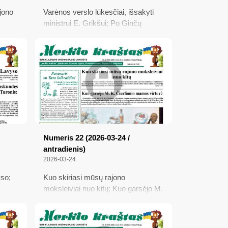
jono
Varėnos verslo lūkesčiai, išsakyti
ministrui E. Grikšui; Po Ginčų
komisijos sprendimo su savivaldybe
r
susitarti pavyko, bet...; Kas aš tau –
yklas
ar Lapelė, kad viską žinočiau?;
temą;
Praleido progą patylėti...
Numeris 22 (2026-03-24 /
antradienis)
2026-03-24
yso;
Kuo skiriasi mūsų rajono
moksleiviai nuo kitų; Kuo garsėjo M.
s
K. Čiurlionio mamos virtuvė;
Rusifikacijos simbolį saugos
valstybė?; Kultūros ministrė: