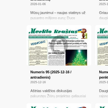
2026-01-06
2025-
Mūsų jaunimui – naujas statinys už
Griaus
pusantro milijono eurų; Duos
daugi
daugiau pinigų naujagimiams ir
Mikal
ruošis gyventojų evakuacijai;
Pažin
Varėnoje pagerbti gabūs vaikai,
Mikal
mokiniai, jų mokytojai ir treneriai;
namu
Kaime gyvenanti Kašėtų šeima
saugo šimtametes tradicijas
Numeris 95 (2025-12-16 /
Numer
antradienis)
penkt
2025-12-16
2025-
Aštrias valdžios diskusijas
Daugi
pakurstęs Žiūrų projektas galiausiai
rajono
prasiskynė kelią; Varėna jau laukia
ilgam
švenčių; Jau patvirtinti 2026 metų
ūkini