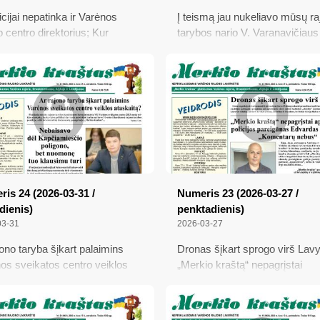
cijai nepatinka ir Varėnos
Į teismą jau nukeliavo mūsų ra
o centro direktorius; Kur
tarybos nario V. Varanavičiaus
asi medicina...; Vis daugiau
„čekiukų“ byla; Ką veikia mero
os rajono gyventojų trūksta...
patarėju tapęs buvęs aktorius i
o; Švenčių šurmulys išblėsta,
verslininkas; Priėmimas į mok
ga lieka; Seimas laikinai
ir darželius vyks per naują sis
ino akcizą dyzeliniam kurui;
Ką gyventojai turėtų žinoti apie
neįdomu, ką jūs apie mus
pajamų deklaravimą?
jat, nes mes apie jus apskritai
vojam!
is 24 (2026-03-31 /
Numeris 23 (2026-03-27 /
dienis)
penktadienis)
03-31
2026-03-27
jono taryba šįkart palaimins
Dronas šįkart sprogo virš Lav
os sveikatos centro veiklos
„Merkio kraštą“ nepagrįstai
aitą?; Nebalsavo dėl
apskundęs policijos pareigūna
amiesčio poligono, bet
Edvardas Turonis: „Komentarų
nę tuo klausimu turi; Kas
nebus“; Naujosios Stėgalių