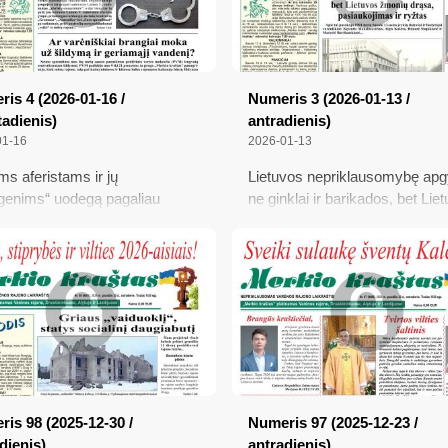
is 4 (2026-01-16 /
Numeris 3 (2026-01-13 /
adienis)
antradienis)
01-16
2026-01-13
ems aferistams ir jų
Lietuvos nepriklausomybę ap
enims“ uodegą pagaliau
ne ginklai ir barikados, bet Lie
audė kaip reikiant; Ar
žmonių drąsa, pasiaukojimas i
iškiai brangiai moka už
ryžtas; Kas už leidimą verstis 
mą ir geriamąjį vandenį?;
mokės 104 eurus, o kas jį gau
ės liepsna Valkininkų aikštėje;
dykai?; Auginantys vaikus sul
liojo naujos statinių mokestinės
didesnių išmokų: kaip efektyvi
s; Kada vaistus gerti prieš
jas įdarbinti
, o kada po jo?
is 98 (2025-12-30 /
Numeris 97 (2025-12-23 /
dienis)
antradienis)