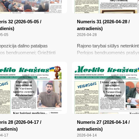
is 32 (2026-05-05 /
Numeris 31 (2026-04-28 /
dienis)
antradienis)
05-05
2026-04-28
opozicija dalino patalpas
Rajono tarybai siūlys netenkint
jos bendruomenei; Griežtinti
Perlojos bendruomenės prašy
os poziciją siūlo ir P.
Apie genijaus užuovėją ir namų
vičius; Merkinė tampa
– Adelę Čiurlionienę; Vilniuje
autinės muzikos centru;
įvykusiame proteste plevėsavo
lių rezervate pastebėta
Varėnos vėliava; Savanorių ga
a su dviem meškiukais
rekonstrukcija pernelyg užsitę
is 28 (2026-04-17 /
Numeris 27 (2026-04-14 /
adienis)
antradienis)
04-17
2026-04-14