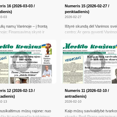
is 16 (2026-03-03 /
Numeris 15 (2026-02-27 /
dienis)
penktadienis)
03-03
2026-02-27
ulių namų Varėnoje – į frontą
Ištyrė skundą dėl Varėnos sve
noje; Finansavimą skyrė ir
centro; Ar gera gyventi Varėno
os rajonui; Kiek kainuoja
rajone?; Perspėjimas dėl
ro apgyvendinimas senelių
prognozuojamo atodrėkio, led
se; Higienos institutas tirs
ir potvynio; Labiausiai
tojų gyvensenos pokyčius
skurstantiems; Vytaras Radze
į senelių namus norėjo jau bū
20-ies
is 12 (2026-02-13 /
Numeris 11 (2026-02-10 /
adienis)
antradienis)
02-13
2026-02-10
nusikaltimus mūsų rajone: nuo
Kaip mūsų savivaldybė tvarko
čių iki mažamečio tvirkinimo;
skurdu; Brolį Praną prisiminus;