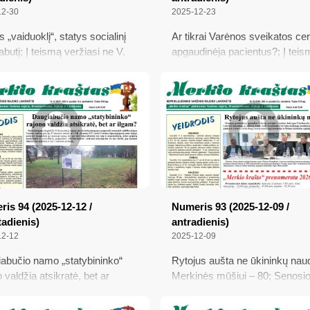
12-30
2025-12-23
 „vaiduoklį“, statys socialinį
Ar tikrai Varėnos sveikatos ce
abutį; Į teismą veržiasi ne V.
apgaudinėja pacientus?; Į teis
auskas, bet jo kaltintojas;
veržiasi ne V. Mikalauskas, bet
ti kūrėjo gyvenimą Vilniuje – į
kaltintojas; Atmintis gyva: pam
ojaus Konstantino Čiurlionio
Merkinės mūšio 80-metis; Kur
s
kreiptis, jei sunegalavote, o
poliklinika nedirba?
is 94 (2025-12-12 /
Numeris 93 (2025-12-09 /
adienis)
antradienis)
12-12
2025-12-09
abučio namo „statybininko“
Rytojus aušta ne ūkininkų nauda
 valdžia atsikratė, bet ar
Merkinės mūšiui – 80; Senosi
?; Lapės antpuolių nuvargintas
Varėnos mokykloje naujovė –
nkas neprisišaukia medžiotojų;
išmaniosios maisto atliekų