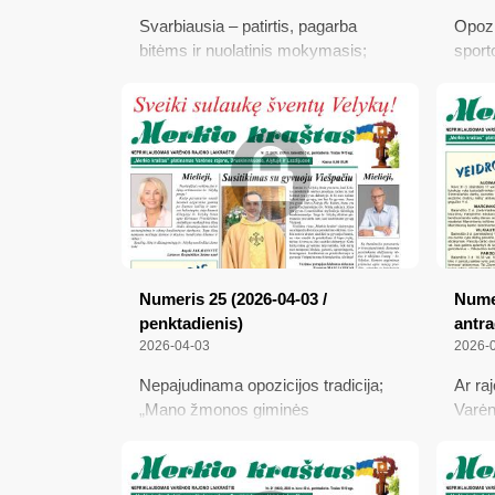
Svarbiausia – patirtis, pagarba
Opozi
bitėms ir nuolatinis mokymasis;
sport
Žemės ūkio naudmenų
baigi
deklaravimas: ką svarbu žinoti
Varėn
ūkininkams; Paskirstė valstybės
maist
biudžeto pinigus politinėms
o kny
partijoms; Ką svarbu žinoti apie
sumaž
kompensuojamą sveikatos priežiūrą
Mums 
galvo
negal
Numeris 25 (2026-04-03 /
Numer
penktadienis)
antra
2026-04-03
2026-
Nepajudinama opozicijos tradicija;
Ar ra
„Mano žmonos giminės
Varėn
Milioniškėse karo metais slapstė
atask
žydus“; Pažadinta pilietinė
Kapči
savigarba negali būti taip lengvai
nuomo