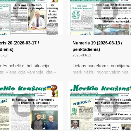
ena, kad Dzūkijos
stumbryno gyventojos vardas 
naliniame parke buvo
Dzyva
as?; Neteisėtų migrantų iš
rusijos išradingumas jiems
ėjo
is 20 (2026-03-17 /
Numeris 19 (2026-03-13 /
dienis)
penktadienis)
03-17
2026-03-13
ės nebeliko, bet situacija
Lietaus nuotekomis nuodijam
ta; Viena koja Varėnoje, kita –
merkiniškiui rajono valdininkai 
je; Kalba – mūsų tautos
išeitį; Komunalinių atliekų suri
ybė; Apie referendumą dėl
aikštelės – rūšiavimo ar taršos
 atsiskaityti grynaisiais
objektas?; Kaziukas grįžo – ir 
is
pražydo; Paralelinio pasaulio
kronikos Varėnoje