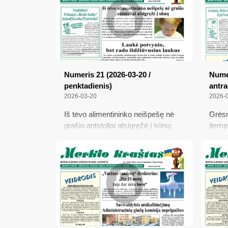
užmigdyta
atsim
nacio
maišt
Balta
nepad
Numeris 21 (2026-03-20 /
Numer
penktadienis)
antra
2026-03-20
2026-
Iš tėvo alimentininko neišpešę nė
Grėsm
grašio antstoliai atsigręžė į sūnų;
įtemp
Laukė potvynio, bet rado
Alytu
išdžiūvusius laukus; Seimo narys
stipr
Martynas Katelynas apie Premjerės
teisės
lyderystę; Su rastais 80 tūkst.
piniga
vertės narkotikais siejamas ir
varėniškis