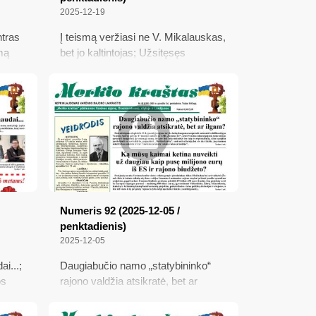
2025-12-19
ntras
Į teismą veržiasi ne V. Mikalauskas,
mą
bet jo kaltintojas; Užsitęsęs
 jo
Savanorių gatvės remontas siutina
inėtas
ir vairuotojus, ir pėsčiuosius;
Svarstant biudžetą,
socialdemokratai ir vėl apsimelavo:
spjovė kultūrai į veidą
Numeris 92 (2025-12-05 /
penktadienis)
2025-12-05
i...;
Daugiabučio namo „statybininko“
os
rajono valdžia atsikratė, bet ar
ilgam?; Ką mūsų kaimai ketina
nuveikti už daugiau kaip pusę