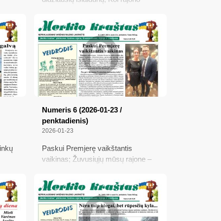
yvūnų
valdžia džiaugiasi žiema, gyventojai
era
širsta; Apie šalčio rekordus mūsų
suoti
rajone ir kitur; Paulius Babravičius
tyti
nuog Valkinykų, sugrįžęs ten, kur
gera dūšioj
Numeris 6 (2026-01-23 /
penktadienis)
2026-01-23
ninkų
Paskui Premjerę vaikštantis
vaikinas; Žuvusiųjų mūsų rajone –
ių
mažiau, bet gaisrų – daugiau;
us;
Ieškojom Antaninos, radom Adelę;
Nustatytas tragiškos avarijos
kaltininkas – miręs