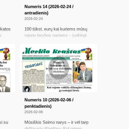
Numeris 14 (2026-02-24 /
antradienis)
2026-02-24
ikatos
100 tūkst. eurų kai kuriems mūsų
s
rajono tarybos nariams – juokingi
pinigai; Dėl sprogimo grėsmės
onešio
varėniškiams teko skubiai
evakuotis; Atradimai... Ar žinojote?;
vičius
Kabelių pasieniečiai neleido iš
damas
Baltarusijos įsibrauti 9 neteisėtiems
migrantams; Kas vyksta pasienyje
su Baltarusija
Numeris 10 (2026-02-06 /
penktadienis)
2026-02-06
si su
Mūsiškis Seimo narys – ir vėl tarp
didžiausių išlaidūnų; Kol rajono