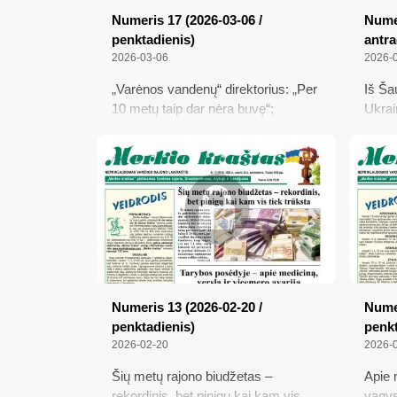
Numeris 17 (2026-03-06 /
Numer
penktadienis)
antra
2026-03-06
2026-
„Varėnos vandenų“ direktorius: „Per
Iš Ša
10 metų taip dar nėra buvę“;
Ukrai
Savivaldybės atsikalbinėjimų
Varėn
Administracinių ginčų komisija
senjo
nepripažino; Stėgalių stumbryne –
namuo
nauja gyventoja; Lietuvos probacijos
gyven
tarnyba šį mėnesį kontroliuoja
prižiūrimus asmenis
Numeris 13 (2026-02-20 /
Numer
penktadienis)
penkt
2026-02-20
2026-
Šių metų rajono biudžetas –
Apie 
rekordinis, bet pinigų kai kam vis
vagys