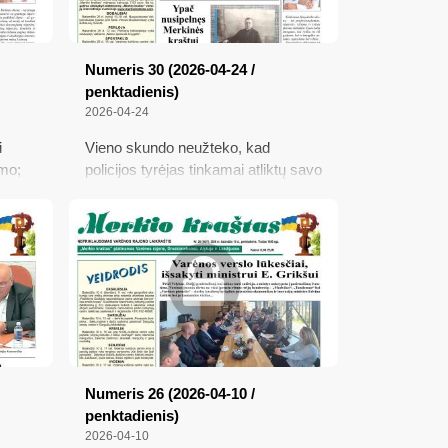
Numeris 30 (2026-04-24 /
penktadienis)
2026-04-24
i
Vieno skundo neužteko, kad
mo;
policijos tyrėjas tinkamai atliktų savo
 sielą
pareigą; Ypač nusipelnęs Merkinės
kraštui; Aštuntoji „Širdžių kalba“;
 ir
ESO informuoja klientus apie
tvės
galimybę naudotis visuomeniniu
sė
tiekimu; Kaip valdžiažmogiai
išdavinėja savo tautą
Numeris 26 (2026-04-10 /
penktadienis)
2026-04-10