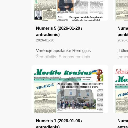
Numeris 5 (2026-01-20 /
Numer
antradienis)
penkt
2026-01-20
2026-
Varėnoje apsilankė Remigijus
Įžūli
Žemaitaitis; Europos rankinio
„smeg
čempionate teisėjauja du
prisp
varėniškiai; Nemokamas skiepas
varėn
nuo pavojingos infekcijos; Internete
šildy
šeimininkauja... dirbtinis intelektas
Laisv
Įsiga
vertė
valgį
Numeris 1 (2026-01-06 /
Numer
antradienis)
antra