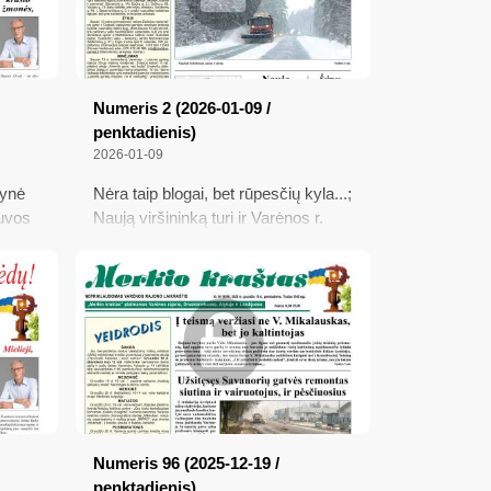
Numeris 2 (2026-01-09 /
penktadienis)
2026-01-09
gynė
Nėra taip blogai, bet rūpesčių kyla...;
tuvos
Naują viršininką turi ir Varėnos r.
r
policijos komisariatas; Balionai iš
verslu
Baltarusijos tebeskraido; Šeimos
s
gydytojai turės daugiau galimybių
auks
savarankiškai diagnozuoti ligas
ausiai
Numeris 96 (2025-12-19 /
penktadienis)