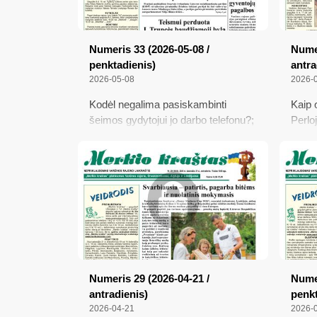
Numeris 33 (2026-05-08 /
Numer
penktadienis)
antra
2026-05-08
2026-
Kodėl negalima pasiskambinti
Kaip 
šeimos gydytojui jo darbo telefonu?;
Perlo
Naujojo socialdemokratų pirmininko
Lietuv
komandoje – ir M. Katelynas;
Saule
Teismui perduota J. Truncės
tarpt
baudžiamoji byla; Ką kalba
Čepke
savivaldybė apie Savanorių gatvę;
mešk
Pradėjo tyrimus dėl leidimų
plyniesiems miško kirtimams;
Policija prašo gyventojų pagalbos
Numeris 29 (2026-04-21 /
Numer
antradienis)
penkt
2026-04-21
2026-