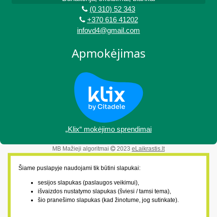
(0 310) 52 343
+370 616 41202
infovd4@gmail.com
Apmokėjimas
„Klix“ mokėjimo sprendimai
MB Mažieji algoritmai
2023
eLaikrastis.lt
Šiame puslapyje naudojami tik būtini slapukai:
sesijos slapukas (paslaugos veikimui),
išvaizdos nustatymo slapukas (šviesi / tamsi tema),
šio pranešimo slapukas (kad žinotume, jog sutinkate).