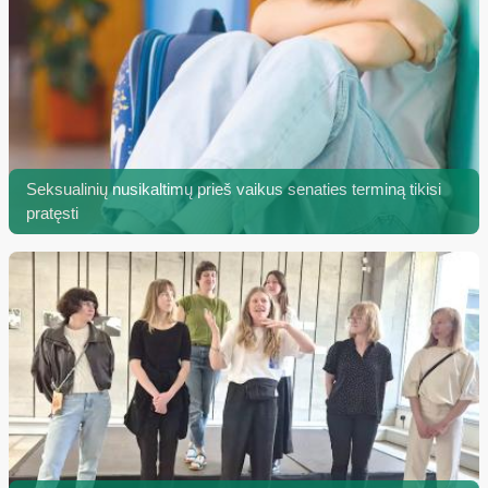
Seksualinių nusikaltimų prieš vaikus senaties terminą tikisi
pratęsti