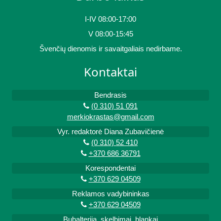
I-IV 08:00-17:00
V 08:00-15:45
Švenčių dienomis ir savaitgaliais nedirbame.
Kontaktai
Bendrasis
(0 310) 51 091
merkiokrastas@gmail.com
Vyr. redaktorė Diana Zubavičienė
(0 310) 52 410
+370 686 36791
Korespondentai
+370 629 04509
Reklamos vadybininkas
+370 629 04509
Buhalterija, skelbimai, blankai