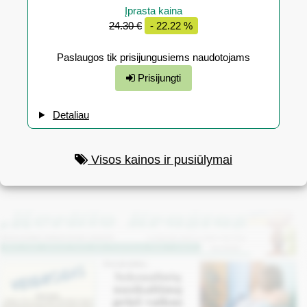
Įprasta kaina
24.30 €
- 22.22 %
Paslaugos tik prisijungusiems naudotojams
Prisijungti
Detaliau
Visos kainos ir pusiūlymai