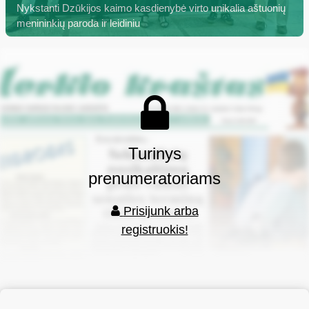
Nykstanti Dzūkijos kaimo kasdienybė virto unikalia aštuonių
menininkių paroda ir leidiniu
Turinys
prenumeratoriams
Prisijunk arba
registruokis!