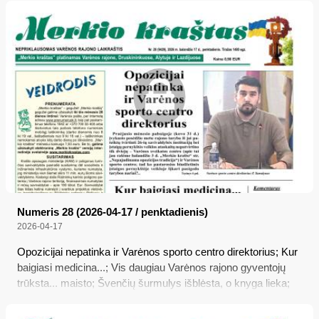
seksualinių nusikaltimų prieš vaikus bylose būtų panaikintas
senaties terminas, užtat atsiliepė Seimo narė konservatorė
Agnė Bilotaitė...
Numeris 28 (2026-04-17 / penktadienis)
2026-04-17
Opozicijai nepatinka ir Varėnos sporto centro direktorius; Kur
baigiasi medicina...; Vis daugiau Varėnos rajono gyventojų
trūksta... maisto; Švenčių šurmulys išblėsta, o knyga lieka;
Seimas laikinai sumažino akcizą dyzeliniam kurui; Mums
neįdomu, ką jūs apie mus galvojat, nes mes apie jus apskritai