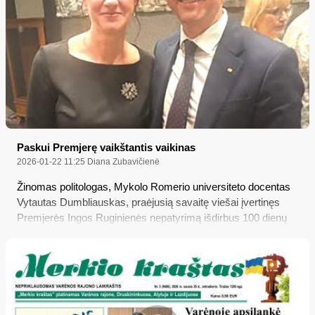
Paskui Premjerę vaikštantis vaikinas
2026-01-22 11:25
Diana Zubavičienė
Žinomas politologas, Mykolo Romerio universiteto docentas
Vytautas Dumbliauskas, praėjusią savaitę viešai įvertinęs
Premjerės Ingos Ruginienės nepatyrimą išdirbus 100 dienų
Vyriausybėje, atkreipė dėmesį į „paskui ją vaikštančius
jaunus vaikinus“ – Ministrės Pirmininkės patarėjus (vienas iš
jų – ir mūsų rajono tarybos narys socialdemokratas Povilas
Saulevičius), kurie, politologo nuomone, vargu ar gali būti
pasiruošę eiti šias atsakingas pareigas...