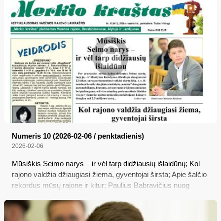
negalvojam!
Numeris 10 (2026-02-06 / penktadienis)
2026-02-06
Mūsiškis Seimo narys – ir vėl tarp didžiausių išlaidūnų; Kol
rajono valdžia džiaugiasi žiema, gyventojai širsta; Apie šalčio
rekordus mūsų rajone ir kitur; Paulius Babravičius nuog
Valkinykų, sugrįžęs ten, kur gera dūšioj