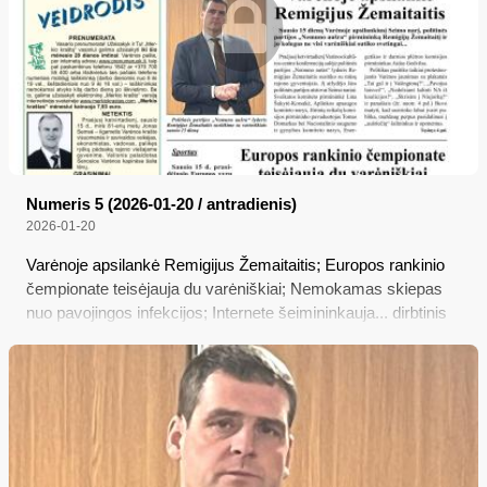
Numeris 5 (2026-01-20 / antradienis)
2026-01-20
Varėnoje apsilankė Remigijus Žemaitaitis; Europos rankinio
čempionate teisėjauja du varėniškiai; Nemokamas skiepas
nuo pavojingos infekcijos; Internete šeimininkauja... dirbtinis
intelektas