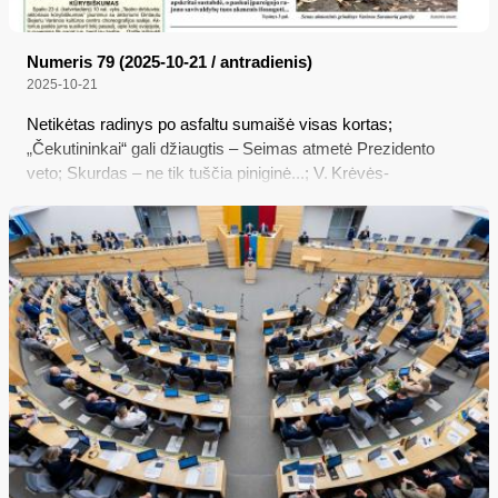
Numeris 79 (2025-10-21 / antradienis)
2025-10-21
Netikėtas radinys po asfaltu sumaišė visas kortas;
„Čekutininkai“ gali džiaugtis – Seimas atmetė Prezidento
veto; Skurdas – ne tik tuščia piniginė...; V. Krėvės-
Mickevičiaus literatūrinė premija – Ievai Dumbrytei