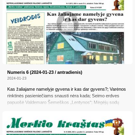
Numeris 6 (2024-01-23 / antradienis)
2024-01-23
Kas žaliajame namelyje gyvena ir kas dar gyvens?; Varėnos
rinktinės pasieniečiams snausti nėra kada; Seimo erdves
papuošė Valdemaro Šemeškos „Lentynos“; Mėgėjų sodų
gyventojams bus paprasčiau tiesti gatves ir įsirengti vietinę
nuotekų valyklą