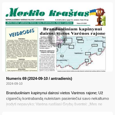
Numeris 69 (2024-09-10 / antradienis)
2024-09-10
Branduoliniam kapinynui dairosi vietos Varėnos rajone; Už
cigarečių kontrabandą nuteistam pasieniečiui savo nekaltumo
įrodyti nepavyko; Varėna ruošiasi Grybų šventei: „Mes ne
vaidiname grybavimo tradicijos, o ja gyvename!“; Lietuvos