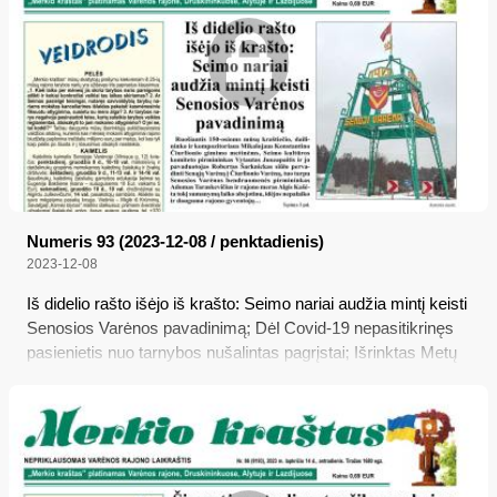
Numeris 93 (2023-12-08 / penktadienis)
2023-12-08
Iš didelio rašto išėjo iš krašto: Seimo nariai audžia mintį keisti
Senosios Varėnos pavadinimą; Dėl Covid-19 nepasitikrinęs
pasienietis nuo tarnybos nušalintas pagrįstai; Išrinktas Metų
amatininkas ir Metų gaminys; Bažnytinio paveldo muziejus
pristato knygą „Šventieji kūnai. Valkininkų Šv. Bonifacas“