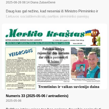
2025-08-26 08:14
Diana Zubavičienė
Daug kas gal nežino, kad neseniai iš Ministro Pirmininko ir
Lietuvos socialdemokratų partijos pirmininko pareigų
atsistatydinęs Seimo narys Gintautas Paluckas turi įsigijęs
nuosavą sodybą ne tik Dubičiuose, kur buvo numatęs
puoselėti veislinę vištininkystę, bet ir keletą žemės sklypų
Būdų kaime su jo įregistruota jau kita ūkininkavimo veikla –
bitininkyste...
Numeris 33 (2025-05-06 / antradienis)
2025-05-06