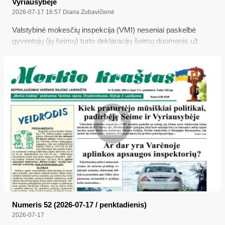
Vyriausybėje
2026-07-17 16:57
Diana Zubavičienė
Valstybinė mokesčių inspekcija (VMI) neseniai paskelbė
gyventojų (jų šeimų) turto deklaracijų šeimų duomenis už
2025 metus, tad „Merkio kraštas“ palygino, kiek turto
sukaupė buvę ar tebesantys mūsų rajono tarybos nariai
Martynas Katelynas, Edvinas Grikšas, Povilas Saulevičius ir
Remigijus Baranauskas, tais metais ėję Seimo nario,
ministro, dviejų premjerų bei jų biuro patarėjų pareigas...
Numeris 52 (2026-07-17 / penktadienis)
2026-07-17