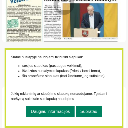
Numeris 79 (2023-10-17 / antradienis)
2023-10-17
Šiame puslapyje naudojami tik būtini slapukai:
Ir ką sau galvoja Seimo narys Juozas Baublys?; Varėniškės
sesijos slapukas (paslaugos veikimui),
išvaizdos nustatymo slapukas (šviesi / tamsi tema),
nesutarimus su rajono valdžia vis dar kursto... fekalinis
šio pranešimo slapukas (kad žinotume, jog sutinkate).
siurblys; „Kaimas į namus“ – nemokama elektroninės
prekybos platforma ūkininkams ir amatininkams;
Dirbantiems, senjorams ir kitiems žada daugiau pinigų
Jokių reklaminių ar stebėjimo slapukų nenaudojame. Tęsdami
naršymą sutinkate su slapukų naudojimu.
Daugiau informacijos
Supratau