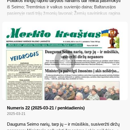
Politikos intrigų rajono tarybos nariams dar reikia pasimokyti
iš Seimo; Tremtinius ir vaikus suvienijo daina; Baltarusijos
pasienyje rasti trijų žmonių lavonai; Žemių savininkus ragina
pasinaudoti parama medžių savaiminukams išsaugoti;
Parama invazinių augalų naikintojams ūkininkams
Numeris 22 (2025-03-21 / penktadienis)
2025-03-21
Dauguma Seimo narių, tarp jų – ir mūsiškis, susiveržti diržų