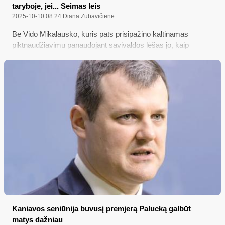
taryboje, jei... Seimas leis
2025-10-10 08:24
Diana Zubavičienė
Be Vido Mikalausko, kuris pats prisipažino kaltinamas
piktnaudžiavimu panaudojant savivaldos lėšas jo, kaip
tarybos nario, veiklai apmokėti, Policijos departamentas šiuo
metu atlieka ikiteisminį tyrimą ir dėl kitų 2019-2023 m.
kadencijos Varėnos rajono savivaldybės tarybos narių galimų
tokių pat nusikalstamų veikų; bet štai Seimas prieš porą
savaičių priėmė vadinamųjų „čekutininkų“ atsakomybę
gerokai švelninančias Baudžiamojo kodekso pataisas (už
kurias balsavo ir Seimo narys Martynas Katelynas), o
Prezidento Gitano Nausėdos jau pareikšto veto toms
pataisoms gali ir nepaisyti...
Kaniavos seniūnija buvusį premjerą Palucką galbūt
matys dažniau