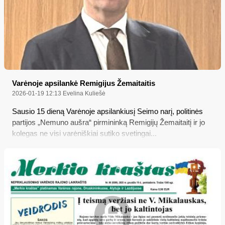
Varėnoje apsilankė Remigijus Žemaitaitis
2026-01-19 12:13
Evelina Kuliešė
Sausio 15 dieną Varėnoje apsilankiusį Seimo narį, politinės
partijos „Nemuno aušra“ pirmininką Remigijų Žemaitaitį ir jo
kolegas ne visi varėniškiai sutiko svetingai...