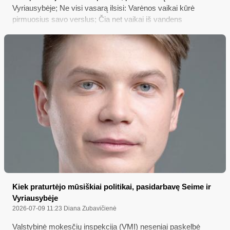
Vyriausybėje; Ne visi vasarą ilsisi: Varėnos vaikai kūrė
pirmuosius savo verslus; Čia net vaikai iš vandens
atsiranda...; „SmartPosti“ stebi suaktyvėjusią sukčių veiklą
Kiek praturtėjo mūsiškiai politikai, pasidarbavę Seime ir
Vyriausybėje
2026-07-09 11:23
Diana Zubavičienė
Valstybinė mokesčių inspekcija (VMI) neseniai paskelbė