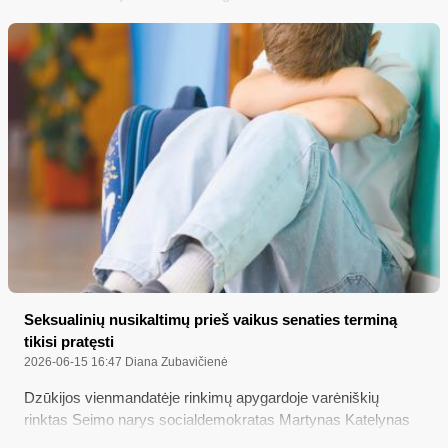
Seksualinių nusikaltimų prieš vaikus senaties terminą
tikisi pratęsti
2026-06-15 16:47
Diana Zubavičienė
Dzūkijos vienmandatėje rinkimų apygardoje varėniškių
rinktas Seimo narys socialdemokratas Martynas Katelynas
taip ir neatsakė į „Merkio krašto“ klausimą – ar jis pritaria, kad