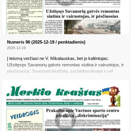
Numeris 96 (2025-12-19 / penktadienis)
2025-12-19
Į teismą veržiasi ne V. Mikalauskas, bet jo kaltintojas;
Užsitęsęs Savanorių gatvės remontas siutina ir vairuotojus, ir
pėsčiuosius; Svarstant biudžetą, socialdemokratai ir vėl
apsimelavo: spjovė kultūrai į veidą