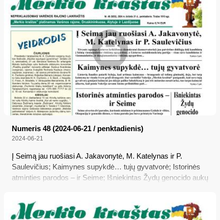
Numeris 48 (2024-06-21 / penktadienis)
2024-06-21
Į Seimą jau ruošiasi A. Jakavonytė, M. Katelynas ir P.
Saulevičius; Kaimynes supykdė… tujų gyvatvorė; Istorinės
atminties parodos – ir Seime; Išniekintas Žydų genocido aukų
memorialas Senojoje Varėnoje; Vėluojantiems deklaruoti
pasėlius išmokos nebus mažinamos