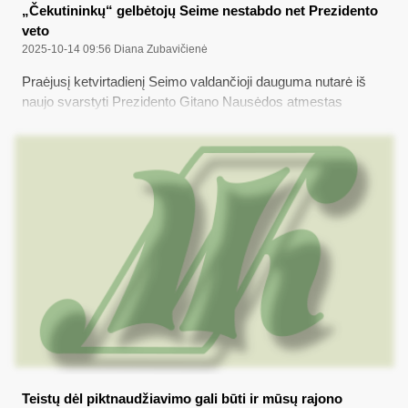
„Čekutininkų“ gelbėtojų Seime nestabdo net Prezidento
veto
2025-10-14 09:56
Diana Zubavičienė
Praėjusį ketvirtadienį Seimo valdančioji dauguma nutarė iš
naujo svarstyti Prezidento Gitano Nausėdos atmestas
Baudžiamojo kodekso pataisas, kuriomis siekta gerokai
palengvinti valdiškomis kompensacijomis nepagrįstai
susigundžiusių 2019-2023 metų kadencijos savivaldybių
tarybų narių, vadinamųjų „čekutininkų“, gyvenimą...
Teistų dėl piktnaudžiavimo gali būti ir mūsų rajono