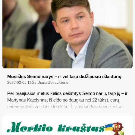
Mūsiškis Seimo narys – ir vėl tarp didžiausių išlaidūnų
2026-02-05 11:25
Diana Zubavičienė
Per praėjusius metus kelios dešimtys Seimo narių, tarp jų – ir
Martynas Katelynas, išleido po daugiau nei 22 tūkst. eurų
parlamentinei veiklai skirtų lėšų, t. y. išnaudojo beveik visą
jiems nustatytą „normą“ daugiausia automobiliams, biurams,
suvenyrams ir kitoms prekėms bei paslaugoms, o iš viso
seimūnų parlamentinės išlaidos vos per vienerius metus
mokesčių mokėtojams kainavo daugiau nei 2,5 milijono