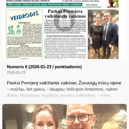
eurų...
Numeris 6 (2026-01-23 / penktadienis)
2026-01-23
Paskui Premjerę vaikštantis vaikinas; Žuvusiųjų mūsų rajone
– mažiau, bet gaisrų – daugiau; Ieškojom Antaninos, radom
Adelę; Nustatytas tragiškos avarijos kaltininkas – miręs