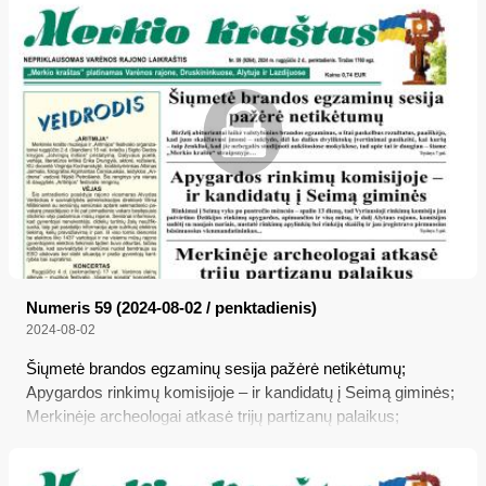
chorinės muzikos ambasadoriai Paryžiuje – ir varėniškiai;
Seimas įteisino naminukę
Numeris 59 (2024-08-02 / penktadienis)
2024-08-02
Šiųmetė brandos egzaminų sesija pažėrė netikėtumų;
Apygardos rinkimų komisijoje – ir kandidatų į Seimą giminės;
Merkinėje archeologai atkasė trijų partizanų palaikus;
Užkalnis Varėnoje: „Kas?“ „B***s per šakas!“