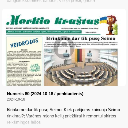
daugiatūkstantinės baudos; Vilioja prekių gausa
Numeris 80 (2024-10-18 / penktadienis)
2024-10-18
Išrinkome dar tik pusę Seimo; Kiek partijoms kainuoja Seimo
rinkimai?; Varėnos rajono kelių priežiūrai ir remontui skirtos
reikšmingos lėšos