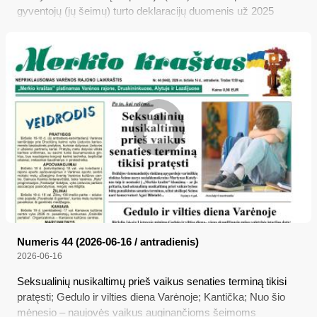
gyventojų (jų šeimų) turto deklaracijų duomenis už 2025
metus, tad „Merkio kraštas“ palygino, kiek turto sukaupė
buvę ar tebesantys mūsų rajono tarybos nariai Martynas
Katelynas, Edvinas Grikšas, Povilas Saulevičius ir Remigijus
Baranauskas, tais metais ėję Seimo nario, ministro, dviejų
premjerų bei jų biuro patarėjų pareigas...
Numeris 44 (2026-06-16 / antradienis)
2026-06-16
Seksualinių nusikaltimų prieš vaikus senaties terminą tikisi
pratęsti; Gedulo ir vilties diena Varėnoje; Kantička; Nuo šio
mėnesio – naujovės vaikus auginančioms šeimoms