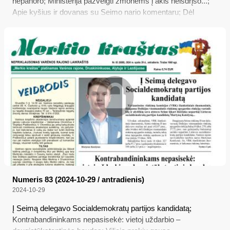
nepanoro; Ministerija pažvelgti žmonėms į akis neišdrįso...;
Apie kyšius ir dovanas su Seimo nario komentaru; Dėl
siūlymo išslaptinti buvusius KGB bendradarbius; Nuo
gegužės 1-osios apyvartoje ims mažėti 1 ir 2 centų monetų
Numeris 83 (2024-10-29 / antradienis)
2024-10-29
Į Seimą delegavo Socialdemokratų partijos kandidatą;
Kontrabandininkams nepasisekė: vietoj uždarbio –