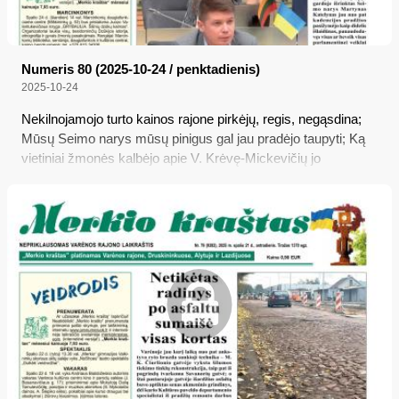
Numeris 80 (2025-10-24 / penktadienis)
2025-10-24
Nekilnojamojo turto kainos rajone pirkėjų, regis, negąsdina;
Mūsų Seimo narys mūsų pinigus gal jau pradėjo taupyti; Ką
vietiniai žmonės kalbėjo apie V. Krėvę-Mickevičių jo
gimtuosiuose Subartonyse 1939 metais; Europos
Parlamentas atnaujino ES vairavimo taisykles