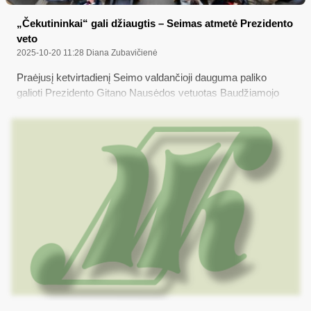
„Čekutininkai“ gali džiaugtis – Seimas atmetė Prezidento
veto
2025-10-20 11:28
Diana Zubavičienė
Praėjusį ketvirtadienį Seimo valdančioji dauguma paliko
galioti Prezidento Gitano Nausėdos vetuotas Baudžiamojo
kodekso pataisas, Seimo priimtas prieš tris savaites, kurios
gerokai palengvina nagus į mokesčių mokėtojų kišenę
nepagrįstai įkišusių politikų atsakomybę: už tai balsavo 79
parlamentarai, iš jų - 45 socialdemokratai ir 17 „Nemuno
aušros“ frakcijos narių...