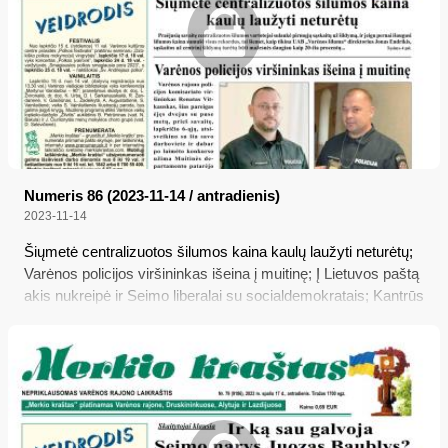
Numeris 86 (2023-11-14 / antradienis)
2023-11-14
Šiųmetė centralizuotos šilumos kaina kaulų laužyti neturėtų;
Varėnos policijos viršininkas išeina į muitinę; Į Lietuvos paštą
akis nukreipė ir Seimo liberalai su socialdemokratais; Kantrūs
žmonės