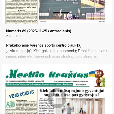
Numeris 89 (2025-11-25 / antradienis)
2025-11-25
Prakalbo apie Varėnos sporto centro plaukikų
„diskriminaciją“; Kiek galvų, tiek nuomonių; Prasidėjo senjorų
dienos internete; Suvienodinama atostogų socialiniams
darbuotojams trukmė; Seimas leido medikams konsultuoti iš
nutolusios darbo vietos