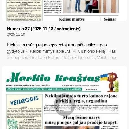
Numeris 87 (2025-11-18 / antradienis)
2025-11-18
Kiek laiko mūsų rajono gyventojai sugaišta eilėse pas
gydytojus?; Kelios mintys apie „M. K. Čiurlionio kelią“; Kas
dėl neprižiūrimų kapų kaltas ir kas už tai gresia; Vaistai nuo
temperatūros: ką būtina žinoti, kad nepakenktumėte
sveikatai?; Seimas papildė atmintinų dienų sąrašą