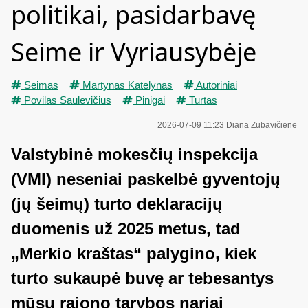
politikai, pasidarbavę
Seime ir Vyriausybėje
Seimas
Martynas Katelynas
Autoriniai
Povilas Saulevičius
Pinigai
Turtas
2026-07-09 11:23
Diana Zubavičienė
Valstybinė mokesčių inspekcija
(VMI) neseniai paskelbė gyventojų
(jų šeimų) turto deklaracijų
duomenis už 2025 metus, tad
„Merkio kraštas“ palygino, kiek
turto sukaupė buvę ar tebesantys
mūsų rajono tarybos nariai