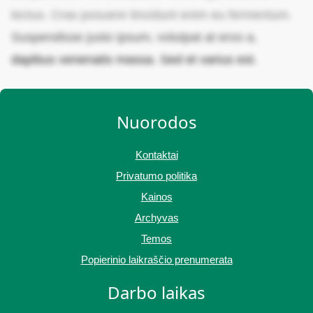
lectus. Cras posuere tincidunt enim eu fermentum.
Suspendisse justo ipsum, volutpat at eros a,
dapibus venenatis massa. Sed et varius est.
Nuorodos
Kontaktai
Privatumo politika
Kainos
Archyvas
Temos
Popierinio laikraščio prenumerata
Darbo laikas