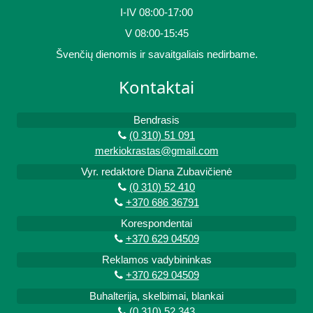
I-IV 08:00-17:00
V 08:00-15:45
Švenčių dienomis ir savaitgaliais nedirbame.
Kontaktai
Bendrasis
(0 310) 51 091
merkiokrastas@gmail.com
Vyr. redaktorė Diana Zubavičienė
(0 310) 52 410
+370 686 36791
Korespondentai
+370 629 04509
Reklamos vadybininkas
+370 629 04509
Buhalterija, skelbimai, blankai
(0 310) 52 343