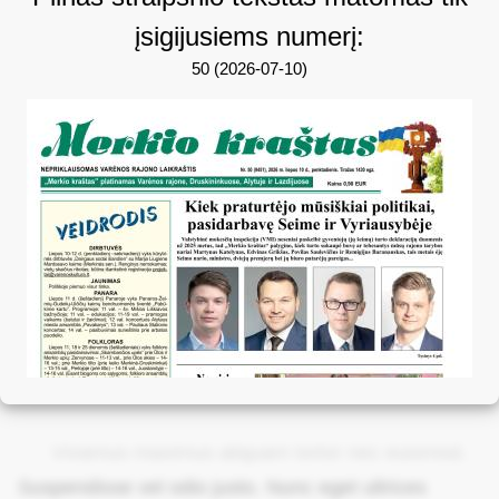
įsigijusiems numerį:
50 (2026-07-10)
Vivamus maximus aliquam tortor nec euismod.
Suspendisse vel odio justo. Nunc eget ultrices