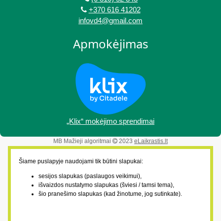
+370 616 41202
infovd4@gmail.com
Apmokėjimas
„Klix“ mokėjimo sprendimai
MB Mažieji algoritmai
2023
eLaikrastis.lt
Šiame puslapyje naudojami tik būtini slapukai:
sesijos slapukas (paslaugos veikimui),
išvaizdos nustatymo slapukas (šviesi / tamsi tema),
šio pranešimo slapukas (kad žinotume, jog sutinkate).