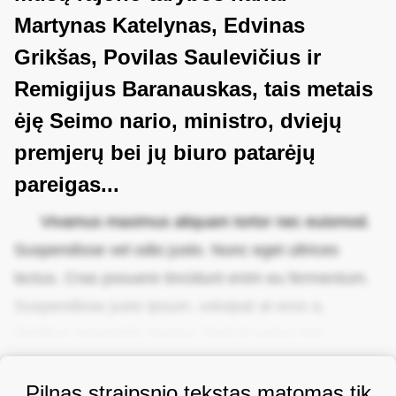
Martynas Katelynas, Edvinas
Grikšas, Povilas Saulevičius ir
Remigijus Baranauskas, tais metais
ėję Seimo nario, ministro, dviejų
premjerų bei jų biuro patarėjų
pareigas...
Vivamus maximus aliquam tortor nec euismod.
Suspendisse vel odio justo. Nunc eget ultrices
lectus. Cras posuere tincidunt enim eu fermentum.
Suspendisse justo ipsum, volutpat at eros a,
dapibus venenatis massa. Sed et varius est.
Pilnas straipsnio tekstas matomas tik