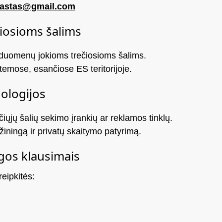
rastas@gmail.com
iosioms šalims
uomenų jokioms trečiosioms šalims.
emose, esančiose ES teritorijoje.
nologijos
ųjų šalių sekimo įrankių ar reklamos tinklų.
ąžiningą ir privatų skaitymo patyrimą.
gos klausimais
eipkitės: