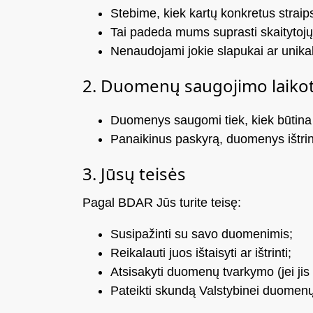
Stebime, kiek kartų konkretus straip
Tai padeda mums suprasti skaitytojų pri
Nenaudojami jokie slapukai ar unikalū
2. Duomenų saugojimo laikot
Duomenys saugomi tiek, kiek būtina 
Panaikinus paskyrą, duomenys ištri
3. Jūsų teisės
Pagal BDAR Jūs turite teisę:
Susipažinti su savo duomenimis;
Reikalauti juos ištaisyti ar ištrinti;
Atsisakyti duomenų tvarkymo (jei jis
Pateikti skundą Valstybinei duomenų