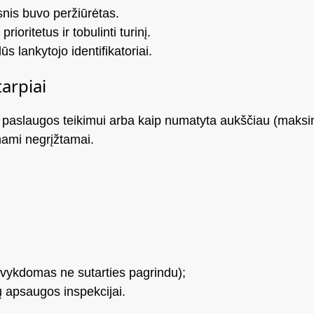
snis buvo peržiūrėtas.
oritetus ir tobulinti turinį.
s lankytojo identifikatoriai.
arpiai
paslaugos teikimui arba kaip numatyta aukščiau (maksim
nami negrįžtamai.
 vykdomas ne sutarties pagrindu);
 apsaugos inspekcijai.