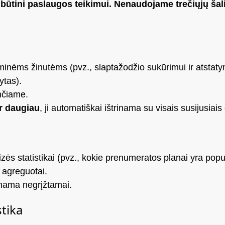
būtini paslaugos teikimui. Nenaudojame trečiųjų šali
nėms žinutėms (pvz., slaptažodžio sukūrimui ir atstatym
ytas).
nčiame.
r daugiau
, ji automatiškai ištrinama su visais susijusia
ės statistikai (pvz., kokie prenumeratos planai yra popul
 agreguotai.
inama negrįžtamai.
tika