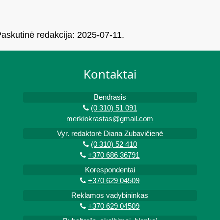
 Paskutinė redakcija: 2025-07-11.
Kontaktai
Bendrasis
(0 310) 51 091
merkiokrastas@gmail.com
Vyr. redaktorė Diana Zubavičienė
(0 310) 52 410
+370 686 36791
Korespondentai
+370 629 04509
Reklamos vadybininkas
+370 629 04509