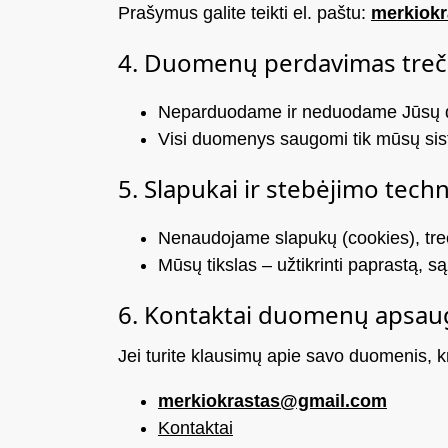
Prašymus galite teikti el. paštu:
merkiok
4. Duomenų perdavimas treč
Neparduodame ir neduodame Jūsų d
Visi duomenys saugomi tik mūsų sist
5. Slapukai ir stebėjimo tech
Nenaudojame slapukų (cookies), treči
Mūsų tikslas – užtikrinti paprastą, s
6. Kontaktai duomenų apsau
Jei turite klausimų apie savo duomenis, kr
merkiokrastas@gmail.com
Kontaktai