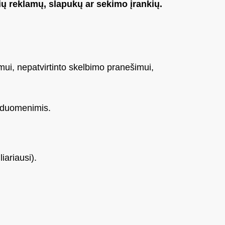
ų reklamų, slapukų ar sekimo įrankių.
ui, nepatvirtinto skelbimo pranešimui,
is duomenimis.
iariausi).