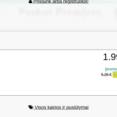
Prisijunk arba registruokis!
1.9
Įprasta
5.25 €
-
Visos kainos ir pusiūlymai