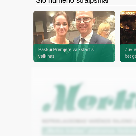
Šio numerio straipsniai
Paskui Premjerę vaikštantis
Žuvus
vaikinas
bet g