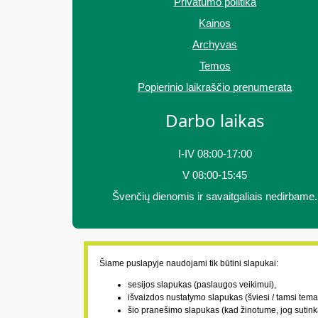
Privatumo politika
Kainos
Archyvas
Temos
Popierinio laikraščio prenumerata
Darbo laikas
I-IV 08:00-17:00
V 08:00-15:45
Švenčių dienomis ir savaitgaliais nedirbame.
Šiame puslapyje naudojami tik būtini slapukai:
sesijos slapukas (paslaugos veikimui),
išvaizdos nustatymo slapukas (šviesi / tamsi tema
šio pranešimo slapukas (kad žinotume, jog sutink