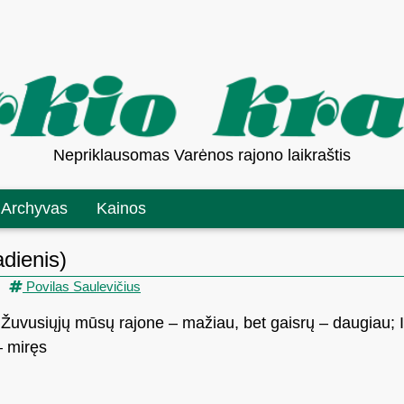
Nepriklausomas Varėnos rajono laikraštis
Archyvas
Kainos
dienis)
Povilas Saulevičius
; Žuvusiųjų mūsų rajone – mažiau, bet gaisrų – daugiau;
– miręs