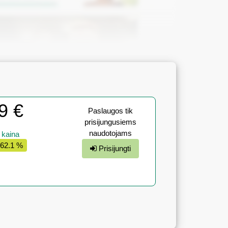
9 €
Paslaugos tik
prisijungusiems
naudotojams
 kaina
 62.1 %
Prisijungti