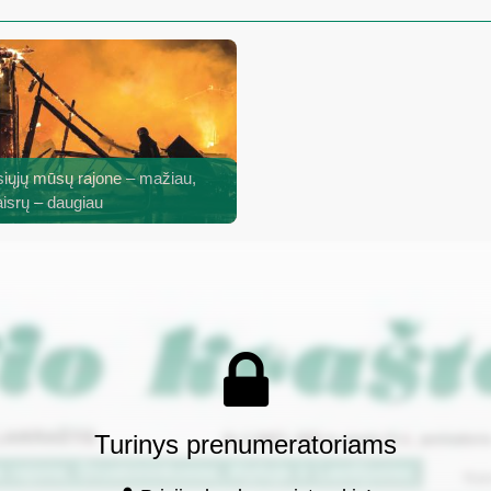
iųjų mūsų rajone – mažiau,
aisrų – daugiau
Turinys prenumeratoriams