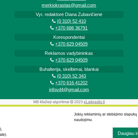
merkiokrastas@gmail.com
Vyr. redaktorė Diana Zubavičienė
(0 310) 52 410
+370 686 36791
Korespondentai
+370 629 04509
Reklamos vadybininkas
+370 629 04509
Buhalterija, skelbimai, blankai
(0 310) 52 343
+370 616 41202
infovd4@gmail.com
MB Mažieji algoritmai
2023
eLaikrastis.lt
Jokių reklaminių ar stebėjimo slapuk
naudojimu.
),
Daugiau i
ate).