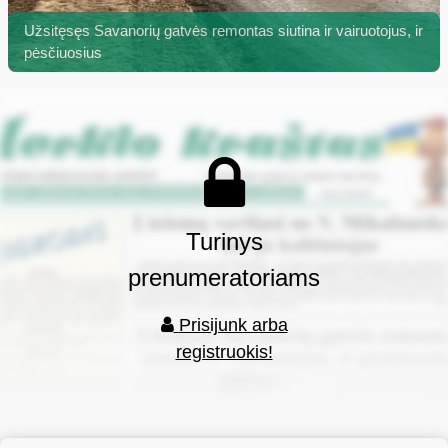
Užsitęsęs Savanorių gatvės remontas siutina ir vairuotojus, ir
pėsčiuosius
Turinys
prenumeratoriams
Prisijunk arba
registruokis!