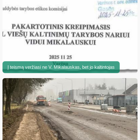
Į teismą veržiasi ne V. Mikalauskas, bet jo kaltintojas