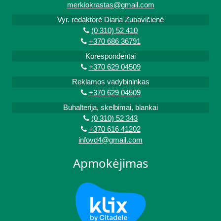
merkiokrastas@gmail.com
Vyr. redaktorė Diana Zubavičienė
(0 310) 52 410
+370 686 36791
Korespondentai
+370 629 04509
Reklamos vadybininkas
+370 629 04509
Buhalterija, skelbimai, blankai
(0 310) 52 343
+370 616 41202
infovd4@gmail.com
Apmokėjimas