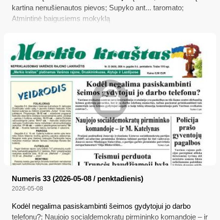
kartina nenušienautos pievos; Supyko ant... taromato;
Atmintinė baigusiems mokyklą
Numeris 33 (2026-05-08 / penktadienis)
2026-05-08
Kodėl negalima pasiskambinti šeimos gydytojui jo darbo
telefonu?; Naujojo socialdemokratų pirmininko komandoje – ir