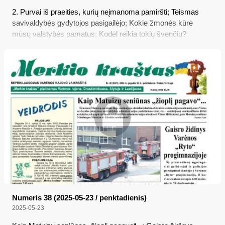
2. Purvai iš praeities, kurių neįmanoma pamiršti; Teismas
savivaldybės gydytojos pasigailėjo; Kokie žmonės kūrė
mūsų valstybės pamatus; Kodėl reikia tokių švenčių?
Numeris 38 (2025-05-23 / penktadienis)
2025-05-23