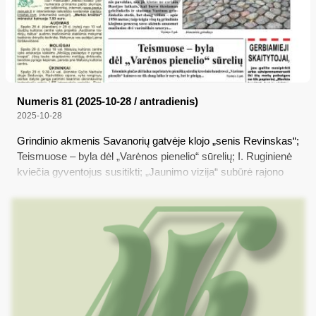
Numeris 81 (2025-10-28 / antradienis)
2025-10-28
Grindinio akmenis Savanorių gatvėje klojo „senis Revinskas“;
Teismuose – byla dėl „Varėnos pienelio“ sūrelių; I. Ruginienė
kviečia gyventojus susitikti; „Jaunimo vizija“ subūrė rajono
jaunimą kurti savo krašto ateitį