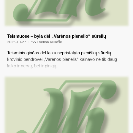
Teismuose – byla dėl „Varėnos pienelio“ sūrelių
2025-10-27 11:55
Evelina Kuliešė
Teisminis ginčas dėl laiku nepristatyto pieniškų sūrelių
krovinio bendrovei „Varėnos pienelis“ kainavo ne tik daug
laiko ir nervų, bet ir pinigų...