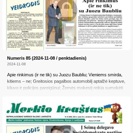
Numeris 85 (2024-11-08 / penktadienis)
2024-11-08
Apie rinkimus (ir ne tik) su Juozu Baubliu; Vieniems smirda,
kitiems – ne; Greitosios pagalbos automobilį aptalžė keptuve,
kliuvo ir policijos pareigūnui; Žemės mokestį reikia sumokėti
iki lapkričio 15 d.