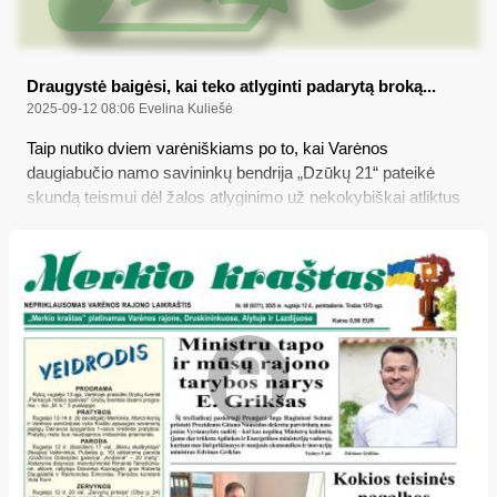
Draugystė baigėsi, kai teko atlyginti padarytą broką...
2025-09-12 08:06
Evelina Kuliešė
Taip nutiko dviem varėniškiams po to, kai Varėnos
daugiabučio namo savininkų bendrija „Dzūkų 21“ pateikė
skundą teismui dėl žalos atlyginimo už nekokybiškai atliktus
laiptinės remonto darbus...