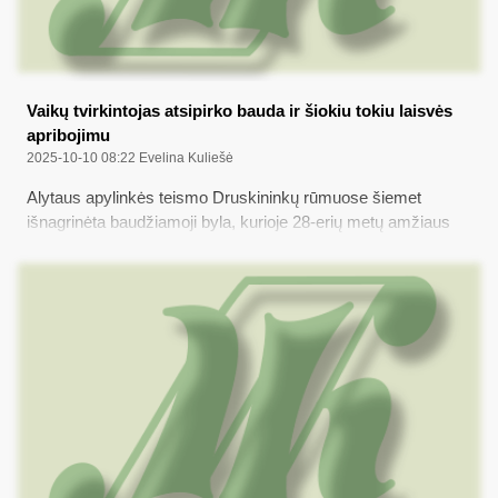
Vaikų tvirkintojas atsipirko bauda ir šiokiu tokiu laisvės
apribojimu
2025-10-10 08:22
Evelina Kuliešė
Alytaus apylinkės teismo Druskininkų rūmuose šiemet
išnagrinėta baudžiamoji byla, kurioje 28-erių metų amžiaus
Varėnos rajono gyventojas apkaltintas pornografinio turinio
platinimu ir nepilnamečių tvirkinimu...