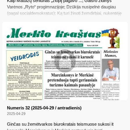
Kaip Matuizų seniūnas „žioplį pagavo“...; Gaisro židinys
Varėnos „Ryto“ progimnazijoje; Dzūkija nusipelnė daugiau
(pagal socialdemokratus); Ką turi žinoti žemdirbiai, nukentėję
nuo šalnų; Auditų išvados apie Alytaus r. vadovų ir pavaldžių
įstaigų veiklą; Lietuva padavė Baltarusiją į Tarptautinį
Teisingumo Teismą
Numeris 32 (2025-04-29 / antradienis)
2025-04-29
Ginčas su žemėtvarkos biurokratais teismuose sukosi it