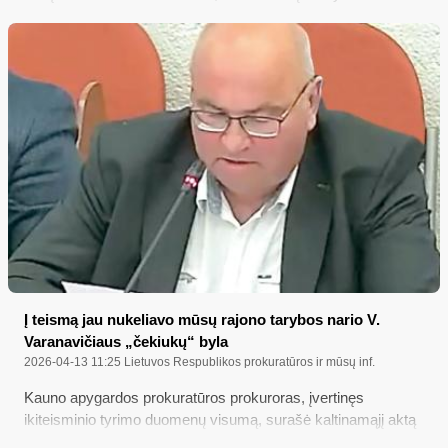
darželius vyks per naują sistemą; Ką gyventojai turėtų žinoti
apie pajamų deklaravimą?
Į teismą jau nukeliavo mūsų rajono tarybos nario V.
Varanavičiaus „čekiukų“ byla
2026-04-13 11:25
Lietuvos Respublikos prokuratūros ir mūsų inf.
Kauno apygardos prokuratūros prokuroras, įvertinęs
ikiteisminio tyrimo duomenų visumą, surašė kaltinamąjį aktą
ir Alytaus apylinkės teismui perdavė baudžiamąją bylą,