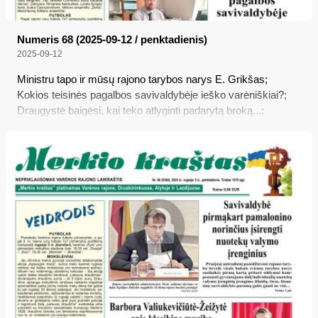
Numeris 68 (2025-09-12 / penktadienis)
2025-09-12
Ministru tapo ir mūsų rajono tarybos narys E. Grikšas;
Kokios teisinės pagalbos savivaldybėje ieško varėniškiai?;
Draugystė baigėsi, kai teko atlyginti padarytą broką...;
Žmogaus ryšys su žmogumi – per knygą; Bitininkams bus
dalinama parama