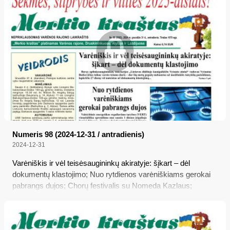
Numeris 98 (2024-12-31 / antradienis)
2024-12-31
Varėniškis ir vėl teisėsaugininkų akiratyje: šįkart – dėl
dokumentų klastojimo; Nuo rytdienos varėniškiams gerokai
pabrangs dujos; Chorų festivalis su Nomeda Kazlaus;
Patvirtintas 2025 metų biudžetas, kaip gyvensime kitais
metais?