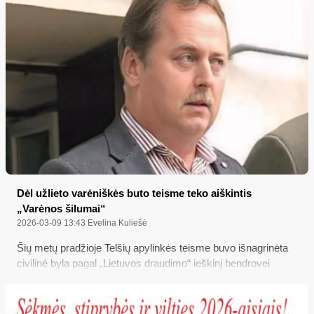
Dėl užlieto varėniškės buto teisme teko aiškintis
„Varėnos šilumai“
2026-03-09 13:43
Evelina Kuliešė
Šių metų pradžioje Telšių apylinkės teisme buvo išnagrinėta
civilinė byla pagal „Lietuvos draudimo“ ieškinį bendrovei
„Varėnos šiluma“ dėl žalos atlyginimo užsikimšus
kanalizacijos vamzdžiui šios bendrovės administruojamame
Varėnos daugiabutyje, dėl ko buvo užlietas privatus butas, o