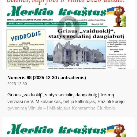
jo savininkė patyrė 2 tūkst. eurų dydžio turtinę žalą...
Numeris 98 (2025-12-30 / antradienis)
2025-12-30
Griaus „vaiduoklį“, statys socialinį daugiabutį; Į teismą
veržiasi ne V. Mikalauskas, bet jo kaltintojas; Pažinti kūrėjo
gyvenimą Vilniuje – į Mikalojaus Konstantino Čiurlionio
namus