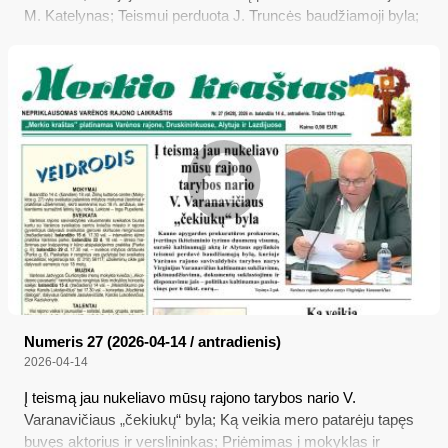
M. Katelynas; Teismui perduota J. Truncės baudžiamoji byla;
Ką kalba savivaldybė apie Savanorių gatvę; Pradėjo tyrimus
dėl leidimų plyniesiems miško kirtimams; Policija prašo
gyventojų pagalbos
Numeris 27 (2026-04-14 / antradienis)
2026-04-14
Į teismą jau nukeliavo mūsų rajono tarybos nario V.
Varanavičiaus „čekiukų“ byla; Ką veikia mero patarėju tapęs
buvęs aktorius ir verslininkas; Priėmimas į mokyklas ir