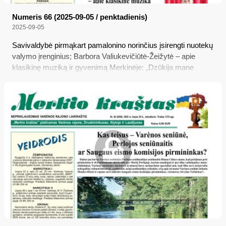
Numeris 66 (2025-09-05 / penktadienis)
2025-09-05
Savivaldybė pirmąkart pamalonino norinčius įsirengti nuotekų
valymo įrenginius; Barbora Valiukevičiūtė-Žeižytė – apie
klasikinę muziką ir gyvenimą Merkinėje: „Dzūkija mane
pasirinko“; Kauno apygardos teisme pradėta nagrinėti
paminklo Merkinėje išniekinimo byla; Jau galima pateikti
prašymus būsto šildymo išlaidų kompensacijoms gauti