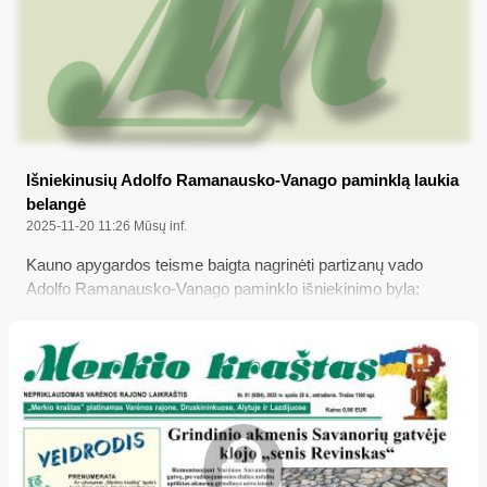
Išniekinusių Adolfo Ramanausko-Vanago paminklą laukia
belangė
2025-11-20 11:26
Mūsų inf.
Kauno apygardos teisme baigta nagrinėti partizanų vado
Adolfo Ramanausko-Vanago paminklo išniekinimo byla;
kaltinamiems trims užsieniečiams prokuroras prašo skirti
nuo trejų iki ketverių metų laisvės atėmimo...