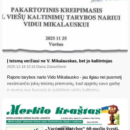
Į teismą veržiasi ne V. Mikalauskas, bet jo kaltintojas
2025-12-18 10:16
Diana Zubavičienė
Rajono tarybos nario Vido Mikalausko - jau ilgiau nei pusmetį
nesiimančio jokių teisinių priemonių, kad apgintų savo garbę
ir orumą nuo buvusio jo auklėtinio viešų kaltinimų
nepilnamečio lytiniu prievartavimu – tokį nieko neveikimą
etikos požiūriu dar kartą vertins savivaldybės Etikos
komisija, gavusi pakartotinį skundą; tuo tarpu buvęs V.
Mikalausko auklėtinis kreipėsi net į Konstitucinį Teismą su
prašymu išaiškinti - kaip jam, „LR piliečiui ir pedofilo aukai“,
įrodyti savo tiesą teisme, nes jis tokios galimybės neturi vien