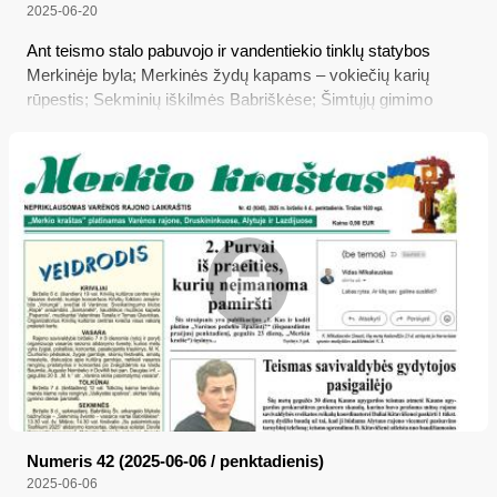
2025-06-20
Ant teismo stalo pabuvojo ir vandentiekio tinklų statybos
Merkinėje byla; Merkinės žydų kapams – vokiečių karių
rūpestis; Sekminių iškilmės Babriškėse; Šimtųjų gimimo
metinių proga bus pagerbtas Dzūkijos partizanas
Numeris 42 (2025-06-06 / penktadienis)
2025-06-06