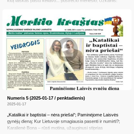
kitą laiškas paštu keliavo... pustrečio mėnesio; Užkalnis:
šlovė Varėnai, šlovė provincijos maistui; Birutės Vėlyvytės
pasaulis
Numeris 5 (2025-01-17 / penktadienis)
2025-01-17
„Katalikai ir baptistai – nėra priešai“; Paminėjome Laisvės
gynėjų dieną; Kur Lietuvoje smagiausia pasenti ir numirti?;
Karalienė Bona – rūsti motina, užauginusi stiprias