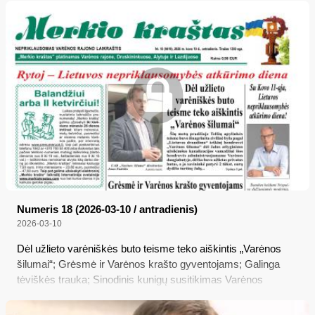
kurioje Varėnos rajono savivaldybės tarybos narys Virginijus
Varanavičius kaltinamas sukčiavimu, piktnaudžiavimu,
dokumentų suklastojimu ir disponavimu jais – politikas
kaltinamas pasisavinęs per 6 tūkst. eurų...
Numeris 18 (2026-03-10 / antradienis)
2026-03-10
Dėl užlieto varėniškės buto teisme teko aiškintis „Varėnos
šilumai“; Grėsmė ir Varėnos krašto gyventojams; Galinga
tėviškės trauka; Sinodinis kunigų susitikimas Varėnos
kavinėje; Gyva istorija bibliotekoje