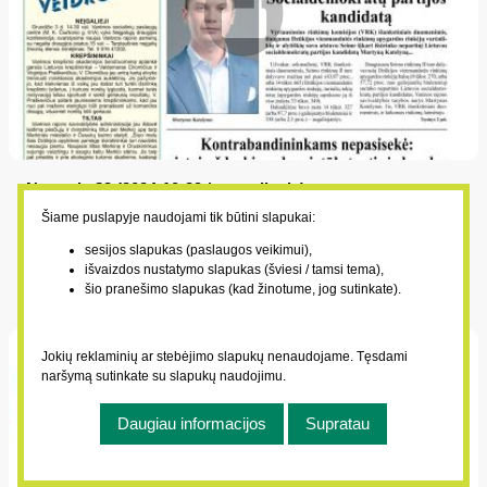
Numeris 83 (2024-10-29 / antradienis)
2024-10-29
Šiame puslapyje naudojami tik būtini slapukai:
Į Seimą delegavo Socialdemokratų partijos kandidatą;
sesijos slapukas (paslaugos veikimui),
išvaizdos nustatymo slapukas (šviesi / tamsi tema),
Kontrabandininkams nepasisekė: vietoj uždarbio –
šio pranešimo slapukas (kad žinotume, jog sutinkate).
daugiatūkstantinės baudos; Vilioja prekių gausa
Jokių reklaminių ar stebėjimo slapukų nenaudojame. Tęsdami
naršymą sutinkate su slapukų naudojimu.
Daugiau informacijos
Supratau