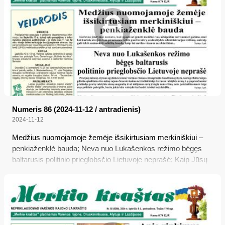
Numeris 86 (2024-11-12 / antradienis)
2024-11-12
Medžius nuomojamoje žemėje išsikirtusiam merkiniškiui –
penkiaženklė bauda; Neva nuo Lukašenkos režimo bėgęs
baltarusis politinio prieglobsčio Lietuvoje neprašė; Kaip Jūsų
verslą mato Valstybinė mokesčių inspekcija?; Daržovių
konvejeris nestoja