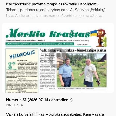
Kai medicininė pažyma tampa biurokratiniu išbandymu;
Teismui perduota rajono tarybos nario A. Saulyno „čekiukų“
byla; Audra ant privataus namo užvertė saugomą ąžuolą;
Tūkstantmečio mokyklos mūsų rajone
Numeris 51 (2026-07-14 / antradienis)
2026-07-14
Valkininkų verslininkas – biurokratijos įkaitas; Kam vasarą