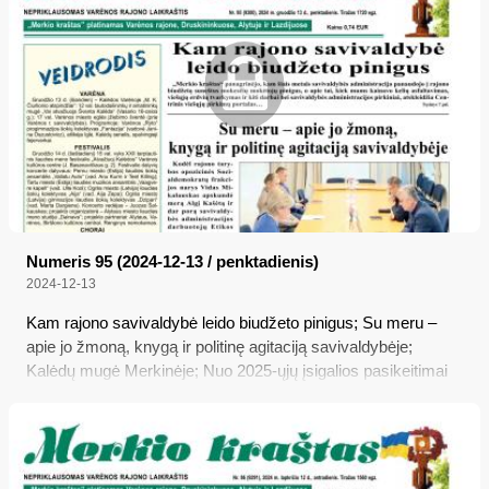
Numeris 95 (2024-12-13 / penktadienis)
2024-12-13
Kam rajono savivaldybė leido biudžeto pinigus; Su meru –
apie jo žmoną, knygą ir politinę agitaciją savivaldybėje;
Kalėdų mugė Merkinėje; Nuo 2025-ųjų įsigalios pasikeitimai
teismų sistemoje; Klausimų kelia (ne)mokamos sveikatos
priežiūros paslaugos