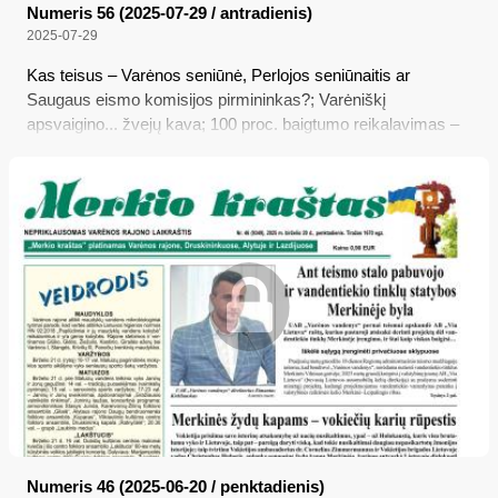
Numeris 56 (2025-07-29 / antradienis)
2025-07-29
Kas teisus – Varėnos seniūnė, Perlojos seniūnaitis ar
Saugaus eismo komisijos pirmininkas?; Varėniškį
apsvaigino... žvejų kava; 100 proc. baigtumo reikalavimas –
daugiau garantijų būsto pirkėjams ar rinkos stabdis?; Kuo
gyventojai pakeistų II pensijų pakopą – indėliais, taupymu
„kojinėje“ ar savarankiškomis investicijomis?
Numeris 46 (2025-06-20 / penktadienis)