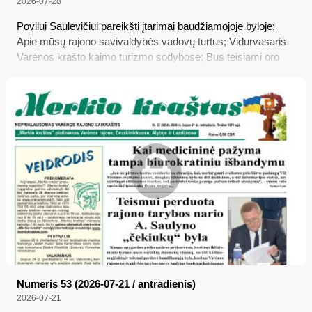
2026-07-28
Povilui Saulevičiui pareikšti įtarimai baudžiamojoje byloje;
Apie mūsų rajono savivaldybės vadovų turtus; Vidurvasaris
Varėnos krašto kaimo turizmo sodybose; Bus teisiami oro
balionais atskraidintas cigaretes rinkę varėniškiai
Numeris 53 (2026-07-21 / antradienis)
2026-07-21