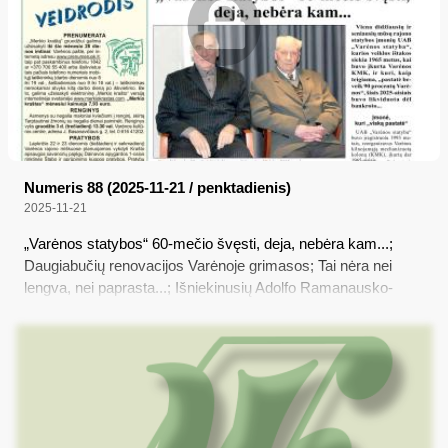
dėl suėjusio senaties termino...
Numeris 88 (2025-11-21 / penktadienis)
2025-11-21
„Varėnos statybos“ 60-mečio švęsti, deja, nebėra kam...;
Daugiabučių renovacijos Varėnoje grimasos; Tai nėra nei
lengva, nei paprasta...; Išniekinusių Adolfo Ramanausko-
Vanago paminklą laukia belangė