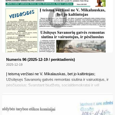
Numeris 96 (2025-12-19 / penktadienis)
2025-12-19
Į teismą veržiasi ne V. Mikalauskas, bet jo kaltintojas;
Užsitęsęs Savanorių gatvės remontas siutina ir vairuotojus, ir
pėsčiuosius; Svarstant biudžetą, socialdemokratai ir vėl
apsimelavo: spjovė kultūrai į veidą