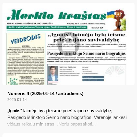
asmenybes; Kirviu kirto motinai
Numeris 4 (2025-01-14 / antradienis)
2025-01-14
„Ignitis“ laimėjo bylą teisme prieš rajono savivaldybę;
Pasigedo išrinktojo Seimo nario biografijos; Varėnoje lankėsi
vidaus reikalų ministras; „Noriu papasakoti...“