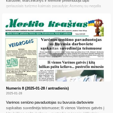
karuselė; Marcinkonys ir Merkinė pretenduoja tapti
geriausiais turizmo kaimais pasaulyje; Asmenų su negalia
dėmesiui; Gegužę startuos mokyklų „Maisto banko“ akcija;
Kaip skirti savo GPM dalį
Numeris 8 (2025-01-28 / antradienis)
2025-01-28
Varėnos seniūno pavaduotojas su buvusia darboviete
sąskaitas suvedinėja teismuose; Iš vienos Varėnos gatvės į