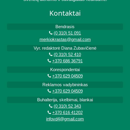
Kontaktai
Bendrasis
(0 310) 51 091
merkiokrastas@gmail.com
Vyr. redaktorė Diana Zubavičienė
(0 310) 52 410
+370 686 36791
Korespondentai
+370 629 04509
Reklamos vadybininkas
+370 629 04509
Buhalterija, skelbimai, blankai
(0 310) 52 343
+370 616 41202
infovd4@gmail.com