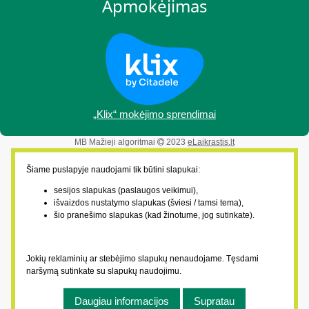
Apmokėjimas
„Klix“ mokėjimo sprendimai
MB Mažieji algoritmai
2023
eLaikrastis.lt
Šiame puslapyje naudojami tik būtini slapukai:
sesijos slapukas (paslaugos veikimui),
išvaizdos nustatymo slapukas (šviesi / tamsi tema),
šio pranešimo slapukas (kad žinotume, jog sutinkate).
Jokių reklaminių ar stebėjimo slapukų nenaudojame. Tęsdami
naršymą sutinkate su slapukų naudojimu.
Daugiau informacijos
Supratau