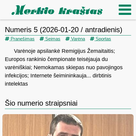
Numeris 5 (2026-01-20 / antradienis)
Pranešimas
Seimas
Varėna
Sportas
Varėnoje apsilankė Remigijus Žemaitaitis;
Europos rankinio čempionate teisėjauja du
varėniškiai; Nemokamas skiepas nuo pavojingos
infekcijos; Internete šeimininkauja... dirbtinis
intelektas
Šio numerio straipsniai