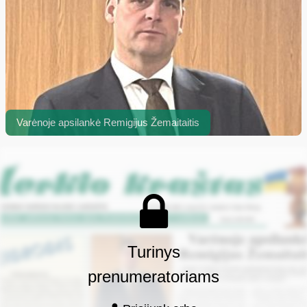
Varėnoje apsilankė Remigijus Žemaitaitis
Turinys
prenumeratoriams