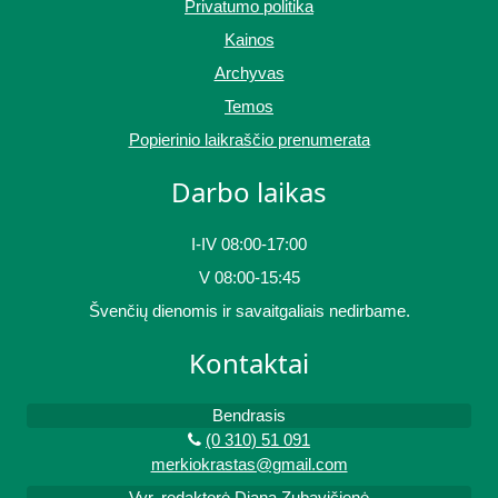
Privatumo politika
Kainos
Archyvas
Temos
Popierinio laikraščio prenumerata
Darbo laikas
I-IV 08:00-17:00
V 08:00-15:45
Švenčių dienomis ir savaitgaliais nedirbame.
Kontaktai
Bendrasis
(0 310) 51 091
merkiokrastas@gmail.com
Vyr. redaktorė Diana Zubavičienė