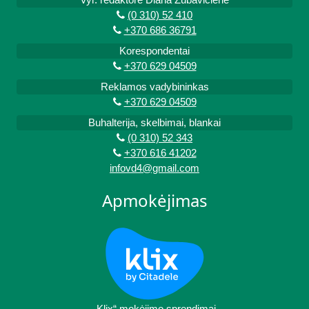
(0 310) 52 410
+370 686 36791
Korespondentai
+370 629 04509
Reklamos vadybininkas
+370 629 04509
Buhalterija, skelbimai, blankai
(0 310) 52 343
+370 616 41202
infovd4@gmail.com
Apmokėjimas
„Klix“ mokėjimo sprendimai