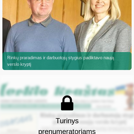
Rinkų praradimas ir darbuotojų stygius padiktavo naują
verslo kryptį
Turinys
prenumeratoriams