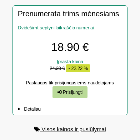
Prenumerata trims mėnesiams
Dvidešimt septyni laikraščio numeriai
18.90 €
Įprasta kaina
24.30 €
- 22.22 %
Paslaugos tik prisijungusiems naudotojams
Prisijungti
Detaliau
Visos kainos ir pusiūlymai