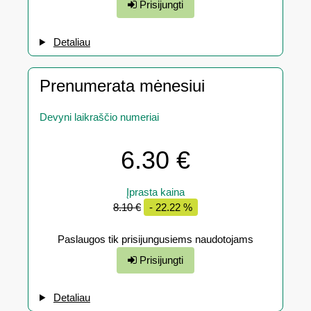
Prisijungti
Detaliau
Prenumerata mėnesiui
Devyni laikraščio numeriai
6.30 €
Įprasta kaina
8.10 €
- 22.22 %
Paslaugos tik prisijungusiems naudotojams
Prisijungti
Detaliau