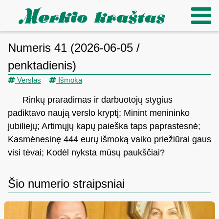
Numeris 41 (2026-06-05 /
penktadienis)
Verslas
Išmoka
Rinkų praradimas ir darbuotojų stygius
padiktavo naują verslo kryptį; Minint menininko
jubiliejų; Artimųjų kapų paieška taps paprastesnė;
Kasmėnesinę 444 eurų išmoką vaiko priežiūrai gaus
visi tėvai; Kodėl nyksta mūsų paukščiai?
Šio numerio straipsniai