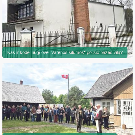
Kas ir kodėl nugriovė „Varėnos šilumos“ poilsio bazės vilą?