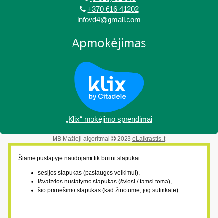
+370 616 41202
infovd4@gmail.com
Apmokėjimas
„Klix“ mokėjimo sprendimai
MB Mažieji algoritmai
2023
eLaikrastis.lt
Šiame puslapyje naudojami tik būtini slapukai:
sesijos slapukas (paslaugos veikimui),
išvaizdos nustatymo slapukas (šviesi / tamsi tema),
šio pranešimo slapukas (kad žinotume, jog sutinkate).