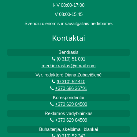
I-IV 08:00-17:00
V 08:00-15:45
Švenčių dienomis ir savaitgaliais nedirbame.
Kontaktai
Bendrasis
(0 310) 51 091
merkiokrastas@gmail.com
Vyr. redaktorė Diana Zubavičienė
(0 310) 52 410
+370 686 36791
Korespondentai
+370 629 04509
Reklamos vadybininkas
+370 629 04509
Buhalterija, skelbimai, blankai
(0 310) 52 343