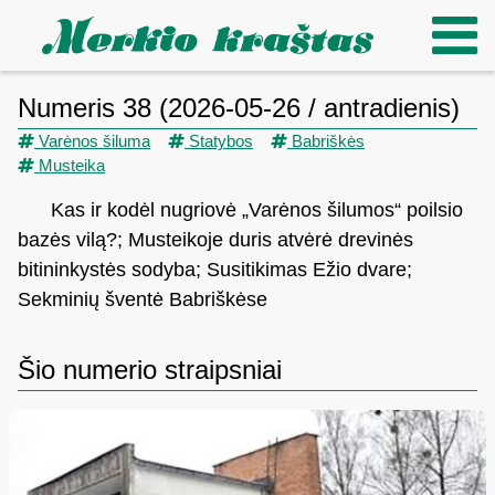
Numeris 38 (2026-05-26 / antradienis)
Varėnos šiluma
Statybos
Babriškės
Musteika
Kas ir kodėl nugriovė „Varėnos šilumos“ poilsio
bazės vilą?; Musteikoje duris atvėrė drevinės
bitininkystės sodyba; Susitikimas Ežio dvare;
Sekminių šventė Babriškėse
Šio numerio straipsniai