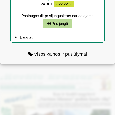
24.30 €
- 22.22 %
Paslaugos tik prisijungusiems naudotojams
Prisijungti
Detaliau
Visos kainos ir pusiūlymai