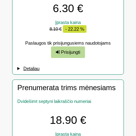
6.30 €
Įprasta kaina
8.10 €
- 22.22 %
Paslaugos tik prisijungusiems naudotojams
Prisijungti
Detaliau
Prenumerata trims mėnesiams
Dvidešimt septyni laikraščio numeriai
18.90 €
Įprasta kaina