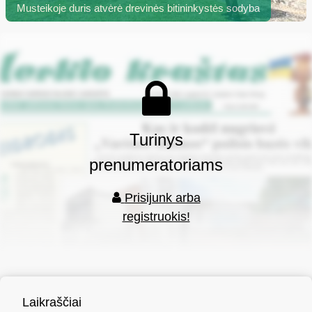
Musteikoje duris atvėrė drevinės bitininkystės sodyba
Turinys
prenumeratoriams
Prisijunk arba
registruokis!
Laikraščiai