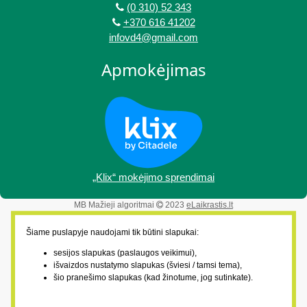
(0 310) 52 343
+370 616 41202
infovd4@gmail.com
Apmokėjimas
„Klix“ mokėjimo sprendimai
MB Mažieji algoritmai
2023
eLaikrastis.lt
Šiame puslapyje naudojami tik būtini slapukai:
sesijos slapukas (paslaugos veikimui),
išvaizdos nustatymo slapukas (šviesi / tamsi tema),
šio pranešimo slapukas (kad žinotume, jog sutinkate).