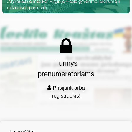
„Mylimiausia medikė“ Virginija – apie gyvenimo laikinumą ir
didžiausią ligonių viltį
Turinys
prenumeratoriams
Prisijunk arba
registruokis!
Laikraščiai