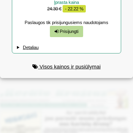
Įprasta kaina
24.30 €
- 22.22 %
Paslaugos tik prisijungusiems naudotojams
Prisijungti
Detaliau
Visos kainos ir pusiūlymai