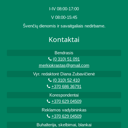
I-IV 08:00-17:00
V 08:00-15:45
Švenčių dienomis ir savaitgaliais nedirbame.
Kontaktai
Bendrasis
(0 310) 51 091
merkiokrastas@gmail.com
Vyr. redaktorė Diana Zubavičienė
(0 310) 52 410
+370 686 36791
Korespondentai
+370 629 04509
Reklamos vadybininkas
+370 629 04509
Buhalterija, skelbimai, blankai