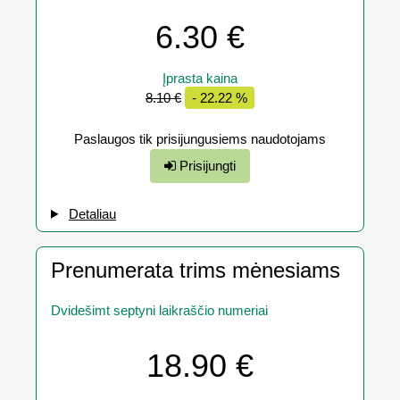
6.30 €
Įprasta kaina
8.10 €
- 22.22 %
Paslaugos tik prisijungusiems naudotojams
Prisijungti
Detaliau
Prenumerata trims mėnesiams
Dvidešimt septyni laikraščio numeriai
18.90 €