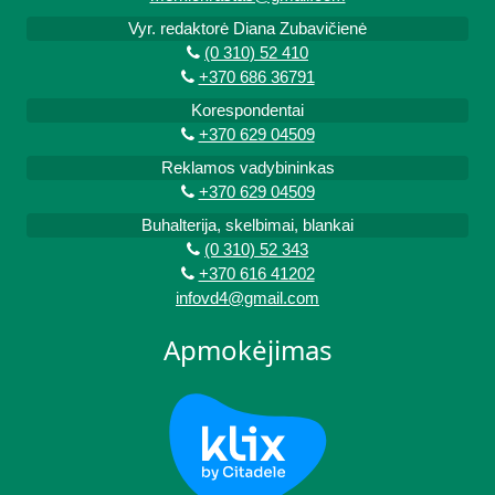
Vyr. redaktorė Diana Zubavičienė
(0 310) 52 410
+370 686 36791
Korespondentai
+370 629 04509
Reklamos vadybininkas
+370 629 04509
Buhalterija, skelbimai, blankai
(0 310) 52 343
+370 616 41202
infovd4@gmail.com
Apmokėjimas