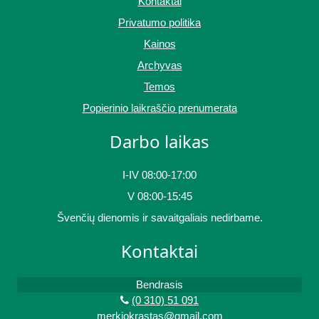
Kontaktai
Privatumo politika
Kainos
Archyvas
Temos
Popierinio laikraščio prenumerata
Darbo laikas
I-IV 08:00-17:00
V 08:00-15:45
Švenčių dienomis ir savaitgaliais nedirbame.
Kontaktai
Bendrasis
(0 310) 51 091
merkiokrastas@gmail.com