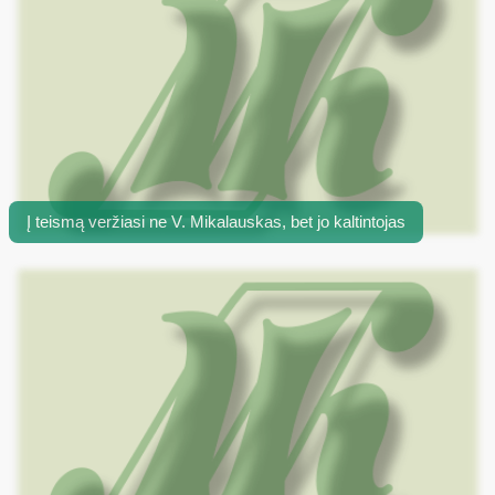
Į teismą veržiasi ne V. Mikalauskas, bet jo kaltintojas