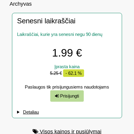
Archyvas
Senesni laikraščiai
Laikraščiai, kurie yra senesni negu 90 dienų
1.99 €
Įprasta kaina
5.25 €
- 62.1 %
Paslaugos tik prisijungusiems naudotojams
Prisijungti
Detaliau
Visos kainos ir pusiūlymai