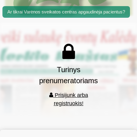
Ar tikrai Varėnos sveikatos centras apgaudinėja pacientus?
Turinys
prenumeratoriams
Prisijunk arba
registruokis!