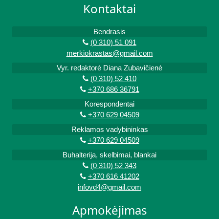
Kontaktai
Bendrasis
(0 310) 51 091
merkiokrastas@gmail.com
Vyr. redaktorė Diana Zubavičienė
(0 310) 52 410
+370 686 36791
Korespondentai
+370 629 04509
Reklamos vadybininkas
+370 629 04509
Buhalterija, skelbimai, blankai
(0 310) 52 343
+370 616 41202
infovd4@gmail.com
Apmokėjimas