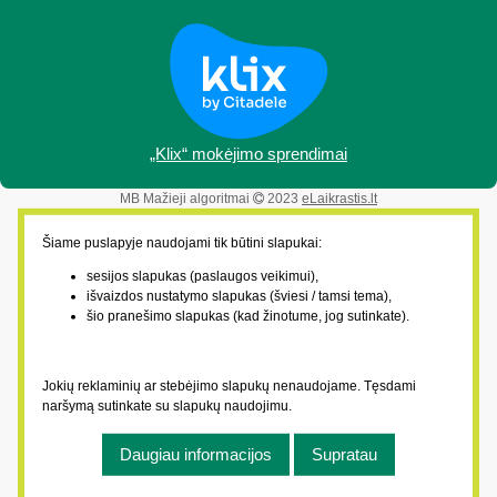
„Klix“ mokėjimo sprendimai
MB Mažieji algoritmai
2023
eLaikrastis.lt
Šiame puslapyje naudojami tik būtini slapukai:
sesijos slapukas (paslaugos veikimui),
išvaizdos nustatymo slapukas (šviesi / tamsi tema),
šio pranešimo slapukas (kad žinotume, jog sutinkate).
Jokių reklaminių ar stebėjimo slapukų nenaudojame. Tęsdami
naršymą sutinkate su slapukų naudojimu.
Daugiau informacijos
Supratau