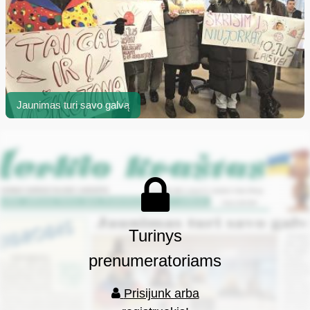
Jaunimas turi savo galvą
Turinys
prenumeratoriams
Prisijunk arba