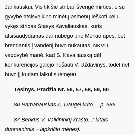
Jankauskui. Vis tik šie stribai išvengė mirties, o su
gyvybe atsisveikino minėtų asmenų ieškoti keliu
vykęs stribas Stasys Kavaliauskas, kuris
atsišaudydamas dar nubėgo prie Merkio upės, bet
brendantis į vandenį buvo nukautas. NKVD
vadovybė manė, kad S. Kavaliauską dėl
konkurencijos galėjo nušauti V. Uždavinys, todėl net
buvo jį kuriam laikui suėmę90.
Tęsinys. Pradžia Nr. 56, 57, 58, 59, 60
86 Ramanauskas A. Daugel krito..., p. 585.
87 Benkus V. Valkininkų krašto...; kitais
duomenimis – lapkričio mėnesį.