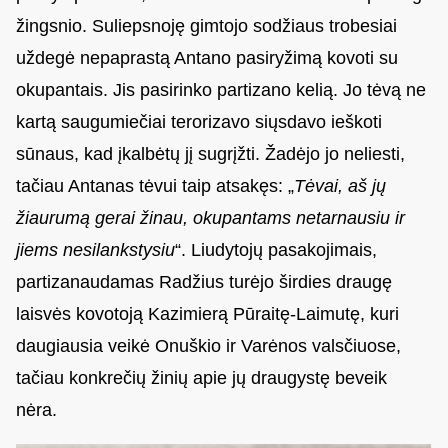
žingsnio. Suliepsnoję gimtojo sodžiaus trobesiai
uždegė nepaprastą Antano pasiryžimą kovoti su
okupantais. Jis pasirinko partizano kelią. Jo tėvą ne
kartą saugumiečiai terorizavo siųsdavo ieškoti
sūnaus, kad įkalbėtų jį sugrįžti. Žadėjo jo neliesti,
tačiau Antanas tėvui taip atsakęs: „
Tėvai, aš jų
žiaurumą gerai žinau, okupantams netarnausiu ir
jiems nesilankstysiu
“. Liudytojų pasakojimais,
partizanaudamas Radžius turėjo širdies draugę
laisvės kovotoją Kazimierą Pūraitę-Laimutę, kuri
daugiausia veikė Onuškio ir Varėnos valsčiuose,
tačiau konkrečių žinių apie jų draugystę beveik
nėra.