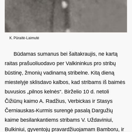
K. Pūraitė-Laimutė
Būdamas sumanus bei šaltakraujis, ne kartą
raitas prašuoliuodavo per Valkininkus pro stribų
būstinę, žmonių vadinamą stribelne. Kitą dieną
miestelyje sklisdavo kalbos, kad stribams iš baimės
buvusios „pilnos kelnės“. Birželio 10 d. netoli
Čižiūnų kaimo A. Radžius, Verbickas ir Stasys
Černiauskas-Kurmis surengė pasalą Dargužių
kaime besilankantiems stribams V. Uždaviniui,
Bulkiniui, gyventojų pravardžiuojamam Bamboru, ir