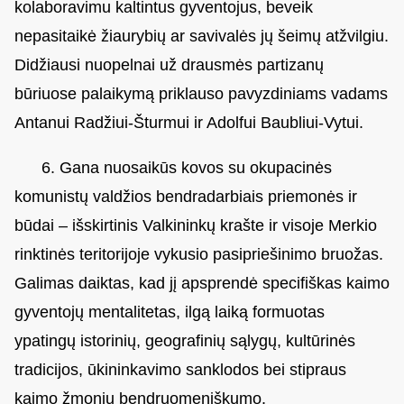
kolaboravimu kaltintus gyventojus, beveik
nepasitaikė žiaurybių ar savivalės jų šeimų atžvilgiu.
Didžiausi nuopelnai už drausmės partizanų
būriuose palaikymą priklauso pavyzdiniams vadams
Antanui Radžiui-Šturmui ir Adolfui Baubliui-Vytui.
6. Gana nuosaikūs kovos su okupacinės
komunistų valdžios bendradarbiais priemonės ir
būdai – išskirtinis Valkininkų krašte ir visoje Merkio
rinktinės teritorijoje vykusio pasipriešinimo bruožas.
Galimas daiktas, kad jį apsprendė specifiškas kaimo
gyventojų mentalitetas, ilgą laiką formuotas
ypatingų istorinių, geografinių sąlygų, kultūrinės
tradicijos, ūkininkavimo sanklodos bei stipraus
kaimo žmonių bendruomeniškumo.