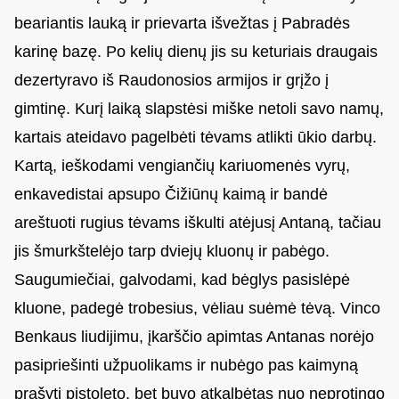
beariantis lauką ir prievarta išvežtas į Pabradės
karinę bazę. Po kelių dienų jis su keturiais draugais
dezertyravo iš Raudonosios armijos ir grįžo į
gimtinę. Kurį laiką slapstėsi miške netoli savo namų,
kartais ateidavo pagelbėti tėvams atlikti ūkio darbų.
Kartą, ieškodami vengiančių kariuomenės vyrų,
enkavedistai apsupo Čižiūnų kaimą ir bandė
areštuoti rugius tėvams iškulti atėjusį Antaną, tačiau
jis šmurkštelėjo tarp dviejų kluonų ir pabėgo.
Saugumiečiai, galvodami, kad bėglys pasislėpė
kluone, padegė trobesius, vėliau suėmė tėvą. Vinco
Benkaus liudijimu, įkarščio apimtas Antanas norėjo
pasipriešinti užpuolikams ir nubėgo pas kaimyną
prašyti pistoleto, bet buvo atkalbėtas nuo neprotingo