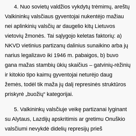
4. Nuo sovietų valdžios vykdytų trėmimų, areštų
Valkininkų valsčiaus gyventojai nukentėjo mažiau
nei aplinkinių valsčių ar daugelio kitų Lietuvos
vietovių žmonės. Tai sąlygojo keletas faktorių: a)
NKVD vietinius partizanų dalinius sunaikino arba jų
narius legalizavo iki 1946 m. pabaigos, b) buvo
gana mažas stambių ūkių skaičius – gatvinių-rėžinių
ir kitokio tipo kaimų gyventojai neturėjo daug
žemės, todėl tik maža jų dalį represinės struktūros
priskyrė „buožių“ kategorijai.
5. Valkininkų valsčiuje veikę partizanai lyginant
su Alytaus, Lazdijų apskritimis ar gretimu Onuškio
valsčiumi nevykdė didelių represijų prieš