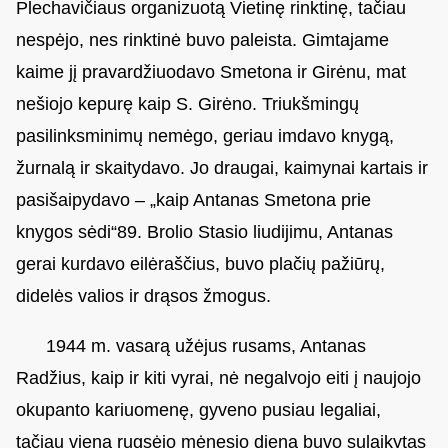
Plechavičiaus organizuotą Vietinę rinktinę, tačiau
nespėjo, nes rinktinė buvo paleista. Gimtajame
kaime jį pravardžiuodavo Smetona ir Girėnu, mat
nešiojo kepurę kaip S. Girėno. Triukšmingų
pasilinksminimų nemėgo, geriau imdavo knygą,
žurnalą ir skaitydavo. Jo draugai, kaimynai kartais ir
pasišaipydavo – „kaip Antanas Smetona prie
knygos sėdi“89. Brolio Stasio liudijimu, Antanas
gerai kurdavo eilėraščius, buvo plačių pažiūrų,
didelės valios ir drąsos žmogus.
1944 m. vasarą užėjus rusams, Antanas
Radžius, kaip ir kiti vyrai, nė negalvojo eiti į naujojo
okupanto kariuomenę, gyveno pusiau legaliai,
tačiau vieną rugsėjo mėnesio dieną buvo sulaikytas