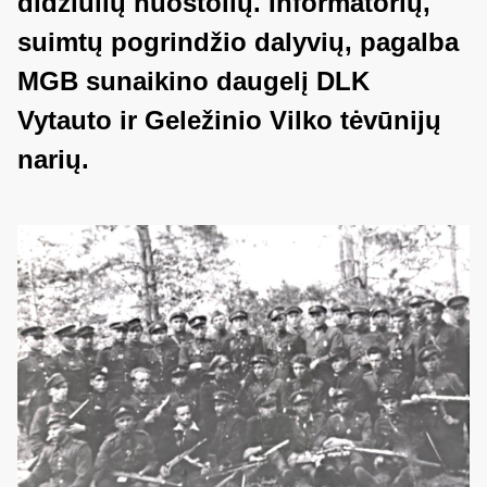
didžiulių nuostolių. Informatorių,
suimtų pogrindžio dalyvių, pagalba
MGB sunaikino daugelį DLK
Vytauto ir Geležinio Vilko tėvūnijų
narių.