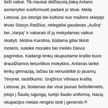
šeši vaikai. Tik-riausiai didžiausią įtaką Antano
asmenybei susiformuoti padarė jo tėvai. Meilę
Lietuvai, jos istorijai bei kultūrai nuo mažens skiepijo
tėvas Stasys Radžius, nelegaliai gaudavęs „Aušrą“
bei „Varpą“ ir vakarais iš jų mokydamas vaikus
skaityti. Motina Karolina, būdama giliai tikinti
moteris, suteikė moralės bei meilės Dievui
pagrindus. Kadangi lenkų okupuotame krašte buvo
draudžiamos lietuviškos mokyklos, Antanas lankė
lenkų gimnaziją, tačiau tai nenustelbė jo jausmų
Tėvynei, tautiškumo. Grąžinus Vilniaus kraštą
Lietuvai, jis, būdamas dar visai jaunas šešiolikmetis,
įstojo į Šaulių sąjungą, turėjo šaulio uniformą. Nacių
okupacijos metais rengėsi stoti į generolo P.