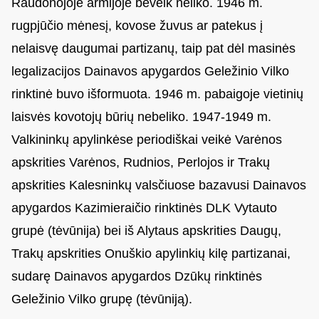
Raudonojoje armijoje beveik neliko. 1946 m.
rugpjūčio mėnesį, kovose žuvus ar patekus į
nelaisvę daugumai partizanų, taip pat dėl masinės
legalizacijos Dainavos apygardos Geležinio Vilko
rinktinė buvo išformuota. 1946 m. pabaigoje vietinių
laisvės kovotojų būrių nebeliko. 1947-1949 m.
Valkininkų apylinkėse periodiškai veikė Varėnos
apskrities Varėnos, Rudnios, Perlojos ir Trakų
apskrities Kalesninkų valsčiuose bazavusi Dainavos
apygardos Kazimieraičio rinktinės DLK Vytauto
grupė (tėvūnija) bei iš Alytaus apskrities Daugų,
Trakų apskrities Onuškio apylinkių kilę partizanai,
sudarę Dainavos apygardos Dzūkų rinktinės
Geležinio Vilko grupę (tėvūniją).