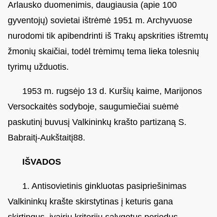
Arlausko duomenimis, daugiausia (apie 100
gyventojų) sovietai ištrėmė 1951 m. Archyvuose
nurodomi tik apibendrinti iš Trakų apskrities ištremtų
žmonių skaičiai, todėl trėmimų tema lieka tolesnių
tyrimų užduotis.
1953 m. rugsėjo 13 d. Kuršių kaime, Marijonos
Versockaitės sodyboje, saugumiečiai suėmė
paskutinį buvusį Valkininkų krašto partizaną S.
Babraitį-Aukštaitį88.
IŠVADOS
1. Antisovietinis ginkluotas pasipriešinimas
Valkininkų krašte skirstytinas į keturis gana