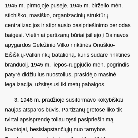
1945 m. pirmojoje pusėje. 1945 m. birželio mėn.
stichiško, masiško, organizacinių struktūrų
centralizacijos ir stipriausio pasipriešinimo periodas
baigėsi. Vietiniai partizanų būriai įsiliejo į Dainavos
apygardos Geležinio Vilko rinktinės Onuškio-
Eišiškių-Valkininkų batalioną, kuris sudarė rinktinės
branduolį. 1945 m. liepos-rugpjūčio mėn. pogrindis
patyrė didžiulius nuostolius, prasidėjo masinė
legalizacija, užsitęsusi iki metų pabaigos.
3. 1946 m. pradžioje susiformavo kokybiškai
naujas atsparos būvis. Partizanų gretose liko tik
tvirtai apsisprendę toliau tęsti pasipriešinimą
kovotojai, besislapstančiųjų nuo tarnybos