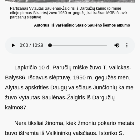
Partizanas Vytautas Saulėnas-Žalgiris iš Dargužių kaimo (pirmoje
eilėje pirmas iš kairės) žuvo 1950 m. gegužę, kai kažkas MGB išdavė
partizanų slėptuvę
Autorius: Iš varėniškio Stasio Saulėno šeimos albumo
Lapkričio 10 d. Paručių miške žuvo T. Valickas-
Balys86. Išdavus slėptuvę, 1950 m. gegužės mėn.
Alytaus apskrities Daugų valsčiaus Junčionių kaime
žuvo Vytautas Saulėnas-Žalgiris iš Dargužių
kaimo87.
Nėra tiksliai žinoma, kiek žmonių pokario metais
buvo ištremta iš Valkininkų valsčiaus. Istoriko S.