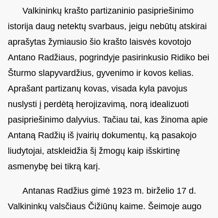
Valkininkų krašto partizaninio pasipriešinimo
istorija daug netektų svarbaus, jeigu nebūtų atskirai
aprašytas žymiausio šio krašto laisvės kovotojo
Antano Radžiaus, pogrindyje pasirinkusio Ridiko bei
Šturmo slapyvardžius, gyvenimo ir kovos kelias.
Aprašant partizanų kovas, visada kyla pavojus
nuslysti į perdėtą herojizavimą, norą idealizuoti
pasipriešinimo dalyvius. Tačiau tai, kas žinoma apie
Antaną Radžių iš įvairių dokumentų, ką pasakojo
liudytojai, atskleidžia šį žmogų kaip išskirtinę
asmenybę bei tikrą karį.
Antanas Radžius gimė 1923 m. birželio 17 d.
Valkininkų valsčiaus Čižiūnų kaime. Šeimoje augo