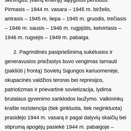
skirtingus, įvairių kriterijų sąlygotus periodus.
Pirmasis – 1944 m. vasara – 1945 m. birželis,
antrasis – 1945 m. liepa – 1945 m. gruodis, trečiasis
– 1946 m. sausis – 1946 m. rugpjūtis, ketvirtasis –
1946 m. rugsėjis – 1949 m. pabaiga.
2. Pagrindinės pasipriešinimą sukėlusios ir
generavusios priežastys buvo vengimas tarnauti
(pakliūti į frontą) Sovietų Sąjungos kariuomenėje,
okupacinės valdžios teroras bei represijos,
patriotizmas ir prievartinė sovietizacija, lydima
brutalaus gyvenimo sanklodos laužymo. Valkininkų
krašte rezistencija (tiek ginkluota, tiek neginkluota)
prasidėjo 1944 m. vasarą ir pagal dalyvių skaičių bei
stiprumą apogėjų pasiekė 1944 m. pabaigoje –