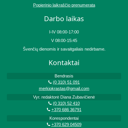
Popierinio laikraščio prenumerata
Darbo laikas
I-IV 08:00-17:00
V 08:00-15:45
Švenčių dienomis ir savaitgaliais nedirbame.
Kontaktai
Bendrasis
(0 310) 51 091
merkiokrastas@gmail.com
Vyr. redaktorė Diana Zubavičienė
(0 310) 52 410
+370 686 36791
Korespondentai
+370 629 04509