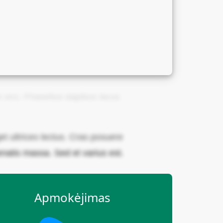
 in orci. Phasellus dapibus lacus
 ultrices lectus. Cras posuere
natis massa. Sed et varius est.
Apmokėjimas