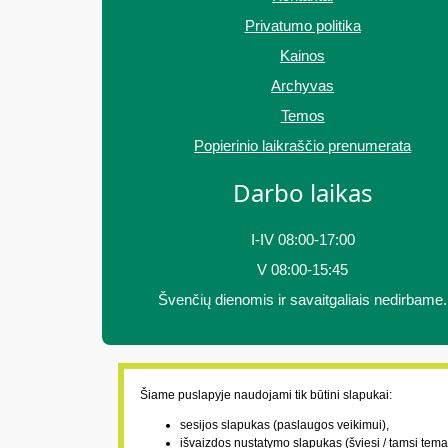
Privatumo politika
Kainos
Archyvas
Temos
Popierinio laikraščio prenumerata
Darbo laikas
I-IV 08:00-17:00
V 08:00-15:45
Švenčių dienomis ir savaitgaliais nedirbame.
Šiame puslapyje naudojami tik būtini slapukai:
sesijos slapukas (paslaugos veikimui),
išvaizdos nustatymo slapukas (šviesi / tamsi tema