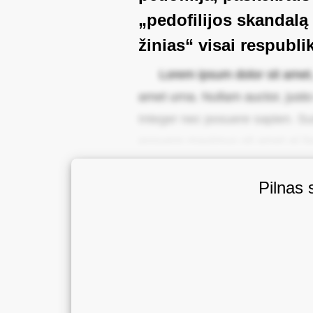
„pedofilijos skandalą
žinias“ visai respublik
Lorem ipsum dolor sit amet, c
amet urna. Nullam auctor, justo 
Integer nec posuere sapien. Sus
posuere maximus sit amet at lig
Pilnas 