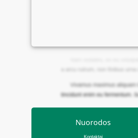
Nam sodales, ex eu volutpat t
a arcu rutrum, non finibus urn
Vivamus maximus aliquam to
tincidunt enim eu fermentum. S
Nuorodos
Kontaktai