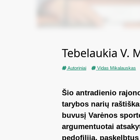
Tebelaukia V. 
Autoriniai
Vidas Mikalauskas
Šio antradienio rajo
tarybos narių raštišk
buvusį Varėnos sporto
argumentuotai atsakyti
pedofilija, paskelbtus