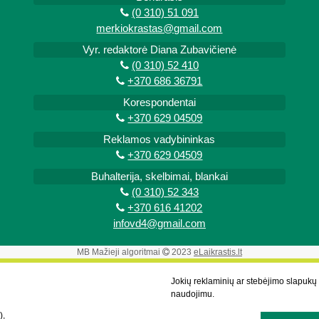
(0 310) 51 091
merkiokrastas@gmail.com
Vyr. redaktorė Diana Zubavičienė
(0 310) 52 410
+370 686 36791
Korespondentai
+370 629 04509
Reklamos vadybininkas
+370 629 04509
Buhalterija, skelbimai, blankai
(0 310) 52 343
+370 616 41202
infovd4@gmail.com
MB Mažieji algoritmai
2023
eLaikrastis.lt
Jokių reklaminių ar stebėjimo slapuk
naudojimu.
),