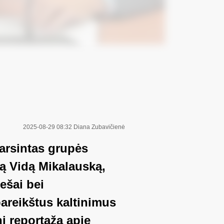
2025-08-29 08:32
Diana Zubavičienė
arsintas grupės
gą Vidą Mikalauską,
ešai bei
pareikštus kaltinimus
nį reportažą apie