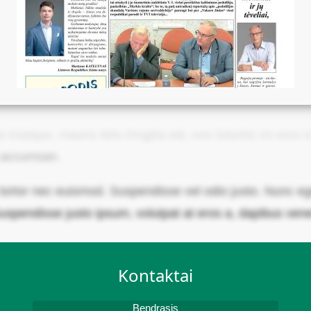
ristique, mauris felis fringilla elit, non lobortis mi eros
a accumsan.
rtor nec euismod. Suspendisse vel odio justo. Nunc eget
uspendisse justo ipsum, volutpat at eros a, dapibus vene
Kontaktai
Bendrasis