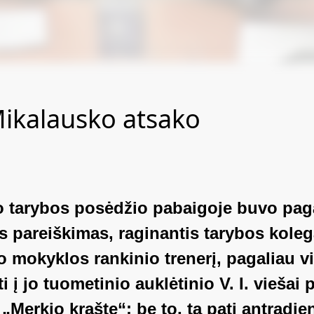
Mikalausko atsako
no tarybos posėdžio pabaigoje buvo pag
as pareiškimas, raginantis tarybos kole
 mokyklos rankinio trenerį, pagaliau vi
 į jo tuometinio auklėtinio V. I. viešai 
 „Merkio krašte“; be to, tą patį antradie