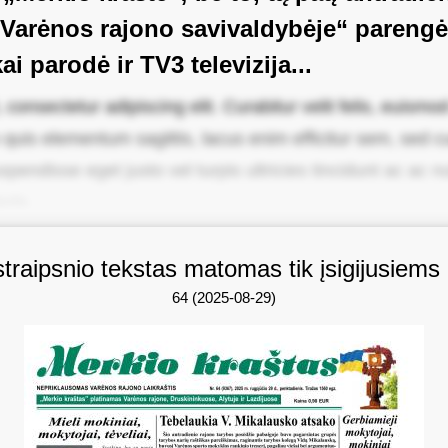
 Varėnos rajono savivaldybėje“ parengė
ai parodė ir TV3 televizija...
onsectetur adipiscing elit. Curabitur velit felis, euismod 
quis elementum sagittis, lacus enim efficitur sem, sed cur
pendisse eget justo vel turpis ultricies tincidunt ac ac n
ula.
straipsnio tekstas matomas tik įsigijusiems
64 (2025-08-29)