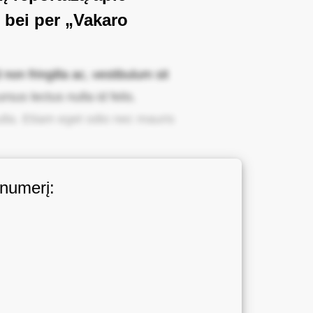
 bei per „Vakaro
non fringilla ac, vestibulum sit
sus lectus nulla id felis.
ulla. Etiam eget odio nec mauris
 numerį: