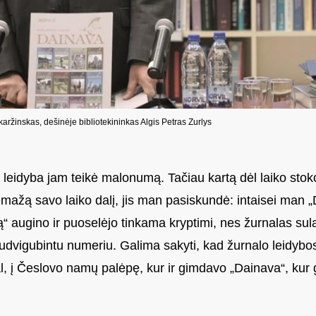
aržinskas, dešinėje bibliotekininkas Algis Petras Zurlys
leidyba jam teikė malonumą. Tačiau kartą dėl laiko stok
emažą savo laiko dalį, jis man pasiskundė: intaisei man 
iką“ augino ir puoselėjo tinkama kryptimi, nes žurnalas s
 sudvigubintu numeriu. Galima sakyti, kad žurnalo leidybo
l, į Česlovo namų palėpę, kur ir gimdavo „Dainava“, kur 