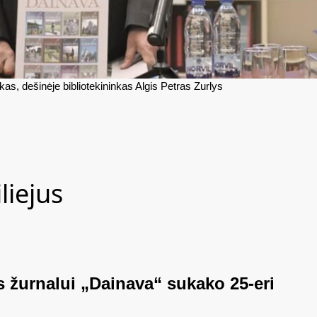
s, dešinėje bibliotekininkas Algis Petras Zurlys
liejus
 žurnalui „Dainava“ sukako 25-eri