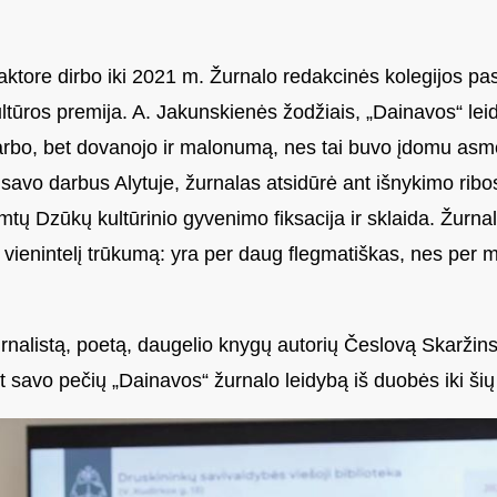
ktore dirbo iki 2021 m. Žurnalo redakcinės kolegijos pa
tūros premija. A. Jakunskienės žodžiais, „Dainavos“ lei
 darbo, bet dovanojo ir malonumą, nes tai buvo įdomu as
 savo darbus Alytuje, žurnalas atsidūrė ant išnykimo ribo
tų Dzūkų kultūrinio gyvenimo fiksacija ir sklaida. Žurn
 vienintelį trūkumą: yra per daug flegmatiškas, nes per me
urnalistą, poetą, daugelio knygų autorių Česlovą Skaržin
 savo pečių „Dainavos“ žurnalo leidybą iš duobės iki šių