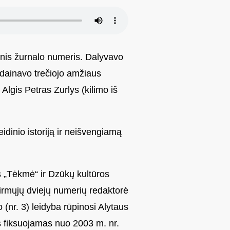
jinis žurnalo numeris. Dalyvavo
dainavo trečiojo amžiaus
Algis Petras Zurlys (kilimo iš
idinio istoriją ir neišvengiamą
s „Tėkmė“ ir Dzūkų kultūros
irmųjų dviejų numerių redaktorė
(nr. 3) leidyba rūpinosi Alytaus
s fiksuojamas nuo 2003 m. nr.