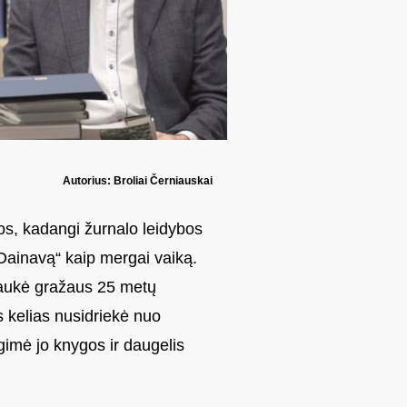
Autorius: Broliai Černiauskai
os, kadangi žurnalo leidybos
„Dainavą“ kaip mergai vaiką.
ulaukė gražaus 25 metų
s kelias nusidriekė nuo
gimė jo knygos ir daugelis