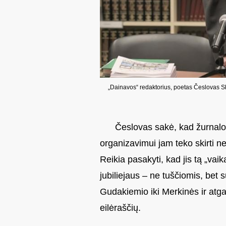
„Dainavos“ redaktorius, poetas Česlovas Sk
Česlovas sakė, kad žurnalo 
organizavimui jam teko skirti n
Reikia pasakyti, kad jis tą „va
jubiliejaus – ne tuščiomis, bet
Gudakiemio iki Merkinės ir atga
eilėraščių.