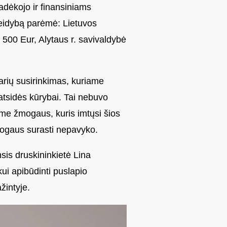
adėkojo ir finansiniams
eidybą parėmė: Lietuvos
 500 Eur, Alytaus r. savivaldybė
arių susirinkimas, kuriame
 atsidės kūrybai. Tai nebuvo
ome žmogaus, kuris imtųsi šios
mogaus surasti nepavyko.
imsis druskininkietė Lina
kui apibūdinti puslapio
žintyje.