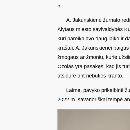
5.
A. Jakunskienė žurnalo reda
Alytaus miesto savivaldybės Kul
kuri pareikalavo daug laiko ir
kraštui. A. Jakunskienei baigus
žmogaus ar žmonių, kurie užsiim
Ozolas yra pasakęs, kad jis turi
atsidūrė ant nebūties kranto.
Laimė, pavyko prikalbinti ž
2022 m. savanoriškai tempė ant