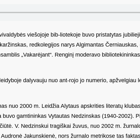
ivaldybės viešojoje bib-liotekoje buvo pristatytas jubilie
karžinskas, redkolegijos narys Algimantas Černiauskas, 
nsamblis „Vakarėjant“. Renginį moderavo bibliotekininkas 
eidyboje dalyvauju nuo ant-rojo jo numerio, apžvelgiau le
as nuo 2000 m. Leidžia Alytaus apskrities literatų kluba
ela buvo gamtininkas Vytautas Nedzinskas (1940-2002). P
iūtė. V. Nedzinskui tragiškai žuvus, nuo 2002 m. žurnalo 
ė Audronė Jakunskienė, nors žurnalo metrikose tas fakta