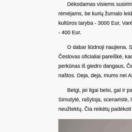
Dėkodamas visiems susirinku
rėmėjams, be kurių žurnalo lei
kultūros taryba - 3000 Eur, Var
- 400 Eur.
O dabar liūdnoji naujiena. 
Česlovas oficialiai pareiškė, ka
perkūnas iš giedro dangaus, Čes
naštos. Deja, deja, mums nei A
Betgi, jei ilgai belsi, gal ir
Simutytė, rašytoja, scenaristė, l
neužtektų. Čia reikėtų padėkoti 