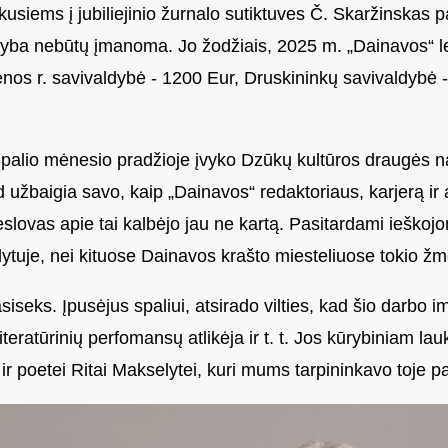
siems į jubiliejinio žurnalo sutiktuves Č. Skaržinskas p
dyba nebūtų įmanoma. Jo žodžiais, 2025 m. „Dainavos“ l
ėnos r. savivaldybė - 1200 Eur, Druskininkų savivaldybė -
Spalio mėnesio pradžioje įvyko Dzūkų kultūros draugės n
d užbaigia savo, kaip „Dainavos“ redaktoriaus, karjerą ir
lovas apie tai kalbėjo jau ne kartą. Pasitardami ieškoj
lytuje, nei kituose Dainavos krašto miesteliuose tokio ž
 pasiseks. Įpusėjus spaliui, atsirado vilties, kad šio darbo 
iteratūrinių perfomansų atlikėja ir t. t. Jos kūrybiniam lau
ir poetei Ritai Makselytei, kuri mums tarpininkavo toje pa