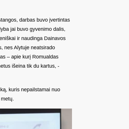
stangos, darbas buvo įvertintas
dyba jai buvo gyvenimo dalis,
meniškai ir naudinga Dainavos
s, nes Alytuje neatsirado
alas – apie kurį Romualdas
tus išeina tik du kartus, -
ską, kuris nepailstamai nuo
 metų.