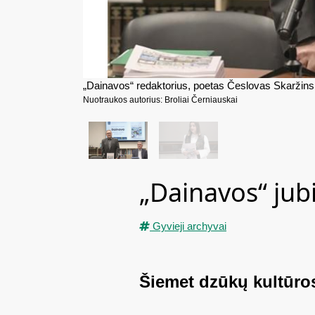
„Dainavos“ redaktorius, poetas Česlovas Skaržinska
Nuotraukos autorius: Broliai Černiauskai
„Dainavos“ jubi
Gyvieji archyvai
Šiemet dzūkų kultūros