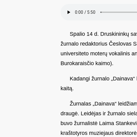
Spalio 14 d. Druskininkų sav
žurnalo redaktorius Česlovas S
universiteto moterų vokalinis a
Burokaraisčio kaimo).
Kadangi žurnalo „Dainava“ l
kaitą.
Žurnalas „Dainava“ leidžiam
draugė. Leidėjas ir žurnalo si
buvo žurnalistė Laima Stankevič
kraštotyros muziejaus direktor