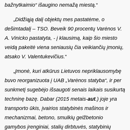
bažnytkaimio“ išaugino nemažą miestą.
“
„
Didžiąją dalį objektų mes pastatėme, o
dešimtadalį – TSO. Beveik 90 procentų Varėnos V.
A. Vinicko pastatyta, - į klausimą, kaip šio miesto
veidą pakeitė viena seniausių čia veikiančių įmonių,
atsako V. Valentukevičius.
“
„
Įmonė, kuri atkūrus Lietuvos nepriklausomybę
buvo reorganizuota į UAB „Varėnos statyba“, ir per
sunkmetį sugebėjo išsaugoti senais laikais susikurtą
techninę bazę. Dabar (2015 metais-
aut
.) joje yra
transporto ūkis, įvairios statybinės mašinos ir
mechanizmai, betono, smulkių gelžbetonio
gamybos įrenginiai, stalių dirbtuvės, statybinių