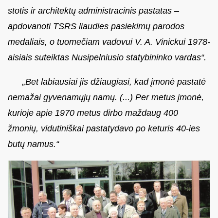
stotis ir architektų administracinis pastatas –
apdovanoti TSRS liaudies pasiekimų parodos
medaliais, o tuomečiam vadovui V. A. Vinickui 1978-
aisiais suteiktas Nusipelniusio statybininko vardas“.
„
Bet labiausiai jis džiaugiasi, kad įmonė pastatė
nemažai gyvenamųjų namų. (...) Per metus įmonė,
kurioje apie 1970 metus dirbo maždaug 400
žmonių, vidutiniškai pastatydavo po keturis 40-ies
butų namus.
“