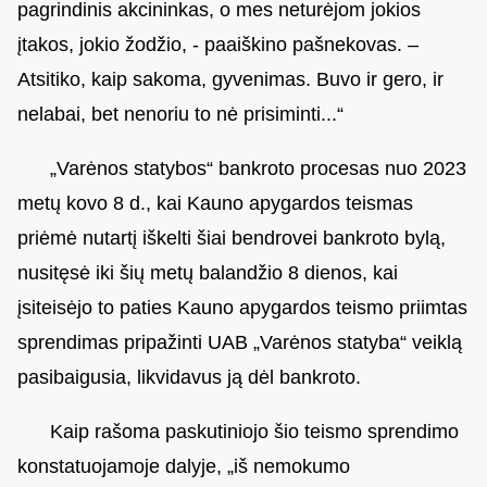
pagrindinis akcininkas, o mes neturėjom jokios
įtakos, jokio žodžio, - paaiškino pašnekovas. –
Atsitiko, kaip sakoma, gyvenimas. Buvo ir gero, ir
nelabai, bet nenoriu to nė prisiminti...“
„Varėnos statybos“ bankroto procesas nuo 2023
metų kovo 8 d., kai Kauno apygardos teismas
priėmė nutartį iškelti šiai bendrovei bankroto bylą,
nusitęsė iki šių metų balandžio 8 dienos, kai
įsiteisėjo to paties Kauno apygardos teismo priimtas
sprendimas pripažinti UAB „Varėnos statyba“ veiklą
pasibaigusia, likvidavus ją dėl bankroto.
Kaip rašoma paskutiniojo šio teismo sprendimo
konstatuojamoje dalyje, „iš nemokumo