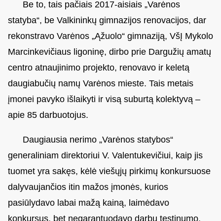
Be to, tais pačiais 2017-aisiais „Varėnos
statyba“, be Valkininkų gimnazijos renovacijos, dar
rekonstravo Varėnos „Ąžuolo“ gimnaziją, VšĮ Mykolo
Marcinkevičiaus ligoninę, dirbo prie Dargužių amatų
centro atnaujinimo projekto, renovavo ir keletą
daugiabučių namų Varėnos mieste. Tais metais
įmonei pavyko išlaikyti ir visą suburtą kolektyvą –
apie 85 darbuotojus.
Daugiausia nerimo „Varėnos statybos“
generaliniam direktoriui V. Valentukevičiui, kaip jis
tuomet yra sakęs, kėlė viešųjų pirkimų konkursuose
dalyvaujančios itin mažos įmonės, kurios
pasiūlydavo labai mažą kainą, laimėdavo
konkursus, bet negarantuodavo darbų tęstinumo,