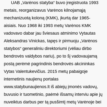
UAB „Varėnos statyba“ buvo įregistruota 1993
metais, reorganizavus Varėnos kilnojamąją
mechanizuotą koloną (KMK), įkurtą dar 1965-
aisiais. Nuo 1968 iki 1993 metų Varėnos KMK
vadovavo dabar jau šviesaus atminimo Vytautas
Aleksandras Vinickas, tapęs ir pirmuoju „Varėnos
statybos“ generaliniu direktoriumi (vėliau dirbo
bendrovės valdybos nariu), po to šį vadovaujamą
postą perėmė pagrindinis bendrovės akcininkas
Vytas Valentukevičius. 2015 metų pabaigoje
internetinis naujienų portalas
www.statybunaujienos.lt iš abiejų įmonės vadovų,
buvusio ir tuometinio, paėmė išsamų interviu apie jų
nuveiktus darbus per tą pusšimtį metų Varėnoje bei