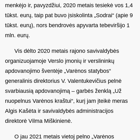
menkėjo ir, pavyzdžiui, 2020 metais tesiekė vos 1,4
tūkst. eurų, taip pat buvo įsiskolinta „Sodrai“ (apie 9
tūkst. eurų), nors bendrovės apyvarta tebeviršijo 1
mln. eurų.
Vis dėlto 2020 metais rajono savivaldybės
organizuojamoje Verslo įmonių ir verslininkų
apdovanojimo šventėje „Varėnos statybos“
generalinis direktorius V. Valentukevičius pelnė
svarbiausią apdovanojimą – garbės ženklą „Už
nuopelnus Varėnos kraštui“, kurį jam įteikė meras
Algis Kašėta ir savivaldybės administracijos
direktorė Vilma Miškinienė.
O jau 2021 metais vietoj pelno „Varėnos