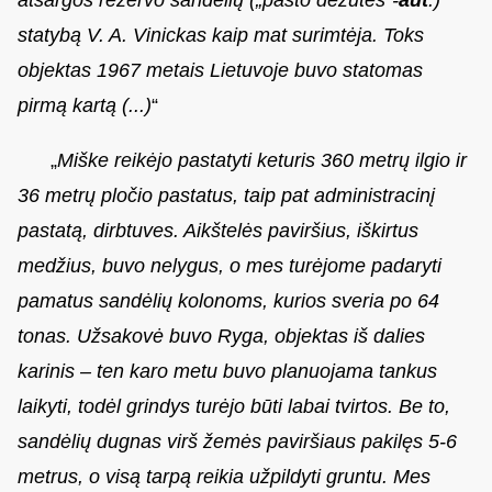
statybą V. A. Vinickas kaip mat surimtėja. Toks
objektas 1967 metais Lietuvoje buvo statomas
pirmą kartą (...)
“
„
Miške reikėjo pastatyti keturis 360 metrų ilgio ir
36 metrų pločio pastatus, taip pat administracinį
pastatą, dirbtuves. Aikštelės paviršius, iškirtus
medžius, buvo nelygus, o mes turėjome padaryti
pamatus sandėlių kolonoms, kurios sveria po 64
tonas. Užsakovė buvo Ryga, objektas iš dalies
karinis – ten karo metu buvo planuojama tankus
laikyti, todėl grindys turėjo būti labai tvirtos. Be to,
sandėlių dugnas virš žemės paviršiaus pakilęs 5-6
metrus, o visą tarpą reikia užpildyti gruntu. Mes