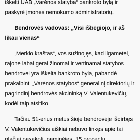
iškelti UAB „Varėnos statyba“ bankroto bylą ir
paskyrė įmonės nemokumo administratorių.
Bendrovės vadovas: „Visi išbėgiojo, ir aš
likau vienas“
„Merkio kraštas“, vos sužinojęs, kad ilgametei,
rajone labai gerai žinomai ir vertinamai statybos
bendrovei yra iškelta bankroto byla, pabandė
prakalbinti „Varėnos statybos“ generalinį direktorių ir
pagrindinį bendrovės akcininką V. Valentukevičių,
kodėl taip atsitiko.
Tačiau 51-erius metus šioje bendrovėje išdirbęs
V. Valentukevičius aiškiai nebuvo linkęs apie tai
plačiai pasakoti, paminėjęs „15 procentų