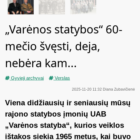
„Varėnos statybos“ 60-
mečio švęsti, deja,
nebėra kam...
Gyvieji archyvai
Verslas
2025-11-20 11:32
Diana Zubavičienė
Viena didžiausių ir seniausių mūsų
rajono statybos įmonių UAB
„Varėnos statyba“, kurios veiklos
ištakos siekia 1965 metus, kai buvo