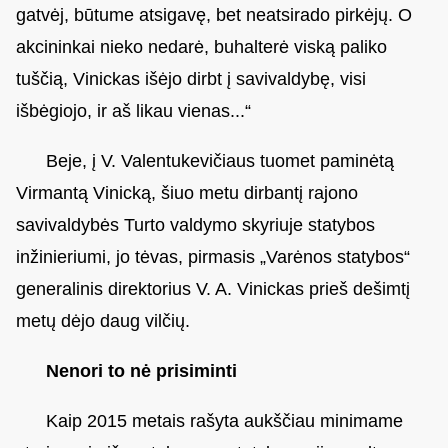
gatvėj, būtume atsigavę, bet neatsirado pirkėjų. O
akcininkai nieko nedarė, buhalterė viską paliko
tuščią, Vinickas išėjo dirbt į savivaldybę, visi
išbėgiojo, ir aš likau vienas...“
Beje, į V. Valentukevičiaus tuomet paminėtą
Virmantą Vinicką, šiuo metu dirbantį rajono
savivaldybės Turto valdymo skyriuje statybos
inžinieriumi, jo tėvas, pirmasis „Varėnos statybos“
generalinis direktorius V. A. Vinickas prieš dešimtį
metų dėjo daug vilčių.
Nenori to nė prisiminti
Kaip 2015 metais rašyta aukščiau minimame