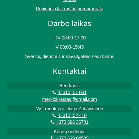
Popierinio laikraščio prenumerata
Darbo laikas
I-IV 08:00-17:00
V 08:00-15:45
Švenčių dienomis ir savaitgaliais nedirbame.
Kontaktai
Bendrasis
(0 310) 51 091
merkiokrastas@gmail.com
Vyr. redaktorė Diana Zubavičienė
(0 310) 52 410
+370 686 36791
Korespondentai
+370 629 04509