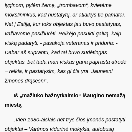
lyginom, pylėm žemę, „trombavom“, kvietėme
mokslininkus, kad nustatytų, ar atlaikys tie pamatai.
Net į Estiją, kur toks objektas jau buvo pastatytas,
važiavome pasižiūrėti. Reikėjo pasukti galvą, kaip
viską padaryti, - pasakoja veteranas ir priduria: -
Dabar aš suprantu, kad tai buvo sudėtingas
objektas, bet tada man viskas gana paprasta atrodė
– reikia, ir pastatysim, kas gi čia yra. Jaunesni
žmonės drąsesni
“.
Iš „mažiuko bažnytkaimio“ išaugino nemažą
miestą
„
Vien 1980-aisiais net trys šios įmonės pastatyti
objektai – Varėnos vidurinė mokykla, autobusų