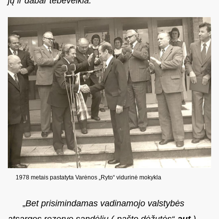
jų ir dabar tebeveikia.
“
1978 metais pastatyta Varėnos „Ryto“ vidurinė mokykla
„
Bet prisimindamas vadinamojo valstybės
atsargos rezervo sandėlių („pašto dėžutės“-
aut
.)