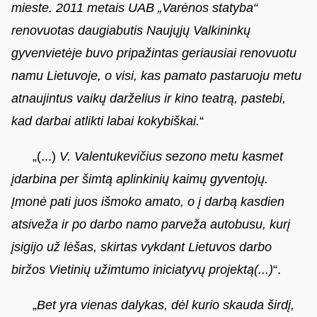
mieste. 2011 metais UAB „Varėnos statyba“
renovuotas daugiabutis Naujųjų Valkininkų
gyvenvietėje buvo pripažintas geriausiai renovuotu
namu Lietuvoje, o visi, kas pamato pastaruoju metu
atnaujintus vaikų darželius ir kino teatrą, pastebi,
kad darbai atlikti labai kokybiškai.
“
„(...)
V. Valentukevičius sezono metu kasmet
įdarbina per šimtą aplinkinių kaimų gyventojų.
Įmonė pati juos išmoko amato, o į darbą kasdien
atsiveža ir po darbo namo parveža autobusu, kurį
įsigijo už lėšas, skirtas vykdant Lietuvos darbo
biržos Vietinių užimtumo iniciatyvų projektą(...)
“.
„
Bet yra vienas dalykas, dėl kurio skauda širdį,