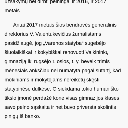
užsakymų bei dirbti pelningai ir 2016, ir 2017
metais.
Antai 2017 metais šios bendrovės generalinis
direktorius V. Valentukevičius žurnalistams
pasidžiaugė, jog „Varėnos statyba“ sugebėjo
šiuolaikiškai ir kokybiškai renovuoti Valkininkų
gimnaziją iki rugsėjo 1-osios, t. y. beveik trimis
mėnesiais anksčiau nei numatyta pagal sutartį, kad
mokiniams ir mokytojams nereikėtų skęsti
statybinėse dulkėse. O siekdama tokio humaniško
tikslo įmonė perdažė kone visas gimnazijos klases
savo pelno sąskaita ir net buvo priversta skolintis
pinigų iš banko.