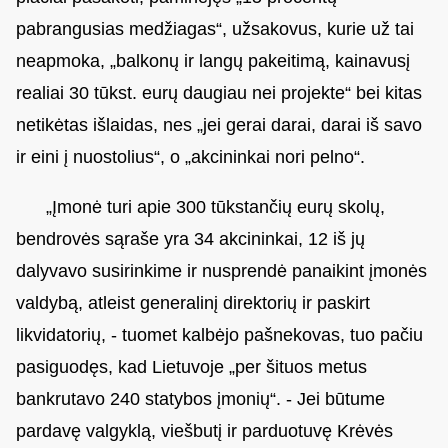
pabrangusias medžiagas“, užsakovus, kurie už tai
neapmoka, „balkonų ir langų pakeitimą, kainavusį
realiai 30 tūkst. eurų daugiau nei projekte“ bei kitas
netikėtas išlaidas, nes „jei gerai darai, darai iš savo
ir eini į nuostolius“, o „akcininkai nori pelno“.
„Įmonė turi apie 300 tūkstančių eurų skolų,
bendrovės sąraše yra 34 akcininkai, 12 iš jų
dalyvavo susirinkime ir nusprendė panaikint įmonės
valdybą, atleist generalinį direktorių ir paskirt
likvidatorių, - tuomet kalbėjo pašnekovas, tuo pačiu
pasiguodęs, kad Lietuvoje „per šituos metus
bankrutavo 240 statybos įmonių“. - Jei būtume
pardavę valgyklą, viešbutį ir parduotuvę Krėvės