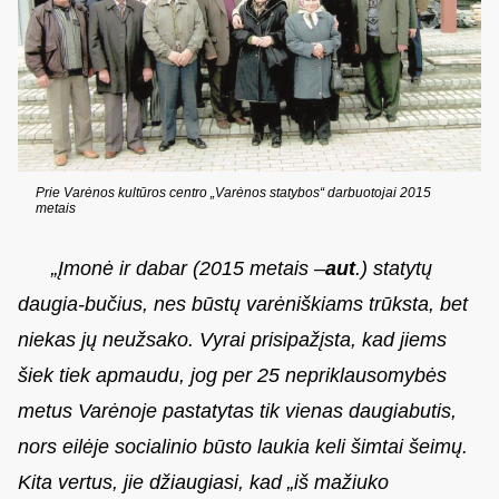
Prie Varėnos kultūros centro „Varėnos statybos“ darbuotojai 2015
metais
„Įmonė ir dabar (2015 metais –
aut
.) statytų
daugia-bučius, nes būstų varėniškiams trūksta, bet
niekas jų neužsako. Vyrai prisipažįsta, kad jiems
šiek tiek apmaudu, jog per 25 nepriklausomybės
metus Varėnoje pastatytas tik vienas daugiabutis,
nors eilėje socialinio būsto laukia keli šimtai šeimų.
Kita vertus, jie džiaugiasi, kad „iš mažiuko