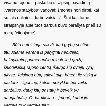
visame rajone ir paskelbė straipsnį, pavadintą
„Varėnos statybos“ vadovai: žmonės nori dirbti, kai
su jais daliniesi darbo vaisiais“. Štai kas tame
straipsnyje apie tuos darbus buvo parašyta prieš 10
metų (cituojame).
„
Būtų neteisinga sakyti, kad grybų sostine
tituluojama Varėna iš palyginti nedidelio,
bažnytkaimį primenančio miestelio į gražų
šiuolaikišką rajono centrą išaugo šių dviejų vyrų
akyse. Teisinga būtų sakyti taip: būtent jie viską ir
pastatė – ligoninę, kelias mokyklas bei vaikų
darželius, daug kitų pastatų ir beveik 90
daugiabučių. O dar tiksliau – įmonė, kuriai jie
vadovavo ir vadovauja.
“