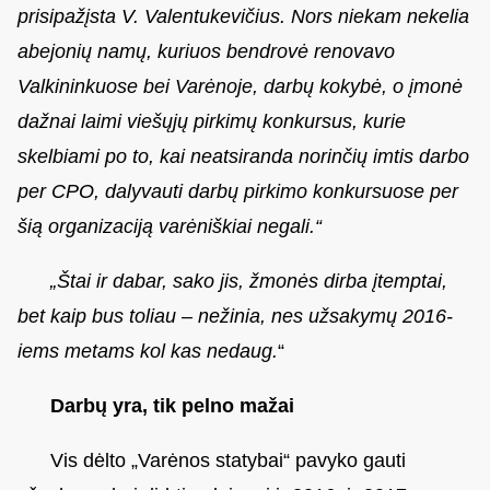
prisipažįsta V. Valentukevičius. Nors niekam nekelia
abejonių namų, kuriuos bendrovė renovavo
Valkininkuose bei Varėnoje, darbų kokybė, o įmonė
dažnai laimi viešųjų pirkimų konkursus, kurie
skelbiami po to, kai neatsiranda norinčių imtis darbo
per CPO, dalyvauti darbų pirkimo konkursuose per
šią organizaciją varėniškiai negali.“
„Štai ir dabar, sako jis, žmonės dirba įtemptai,
bet kaip bus toliau – nežinia, nes užsakymų 2016-
iems metams kol kas nedaug.
“
Darbų yra, tik pelno mažai
Vis dėlto „Varėnos statybai“ pavyko gauti