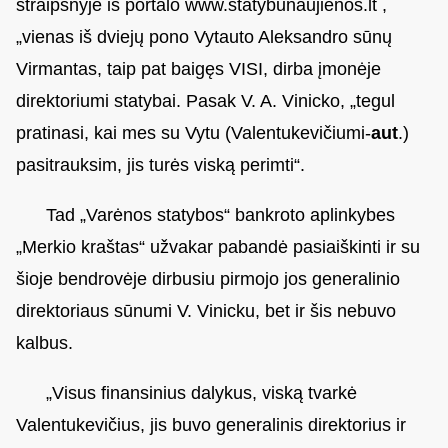
straipsnyje iš portalo www.statybunaujienos.lt ,
„vienas iš dviejų pono Vytauto Aleksandro sūnų
Virmantas, taip pat baigęs VISI, dirba įmonėje
direktoriumi statybai. Pasak V. A. Vinicko, „tegul
pratinasi, kai mes su Vytu (Valentukevičiumi-
aut
.)
pasitrauksim, jis turės viską perimti“.
Tad „Varėnos statybos“ bankroto aplinkybes
„Merkio kraštas“ užvakar pabandė pasiaiškinti ir su
šioje bendrovėje dirbusiu pirmojo jos generalinio
direktoriaus sūnumi V. Vinicku, bet ir šis nebuvo
kalbus.
„Visus finansinius dalykus, viską tvarkė
Valentukevičius, jis buvo generalinis direktorius ir