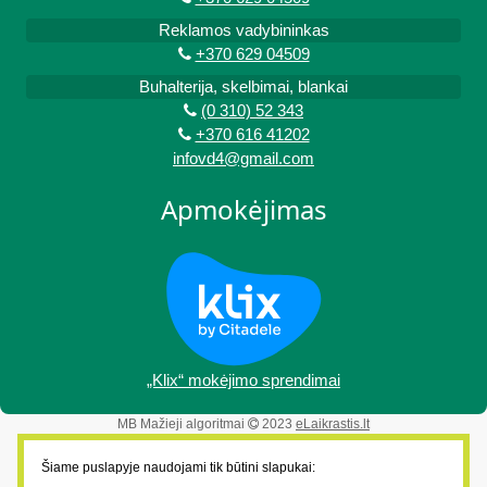
Reklamos vadybininkas
+370 629 04509
Buhalterija, skelbimai, blankai
(0 310) 52 343
+370 616 41202
infovd4@gmail.com
Apmokėjimas
„Klix“ mokėjimo sprendimai
MB Mažieji algoritmai
2023
eLaikrastis.lt
Šiame puslapyje naudojami tik būtini slapukai: