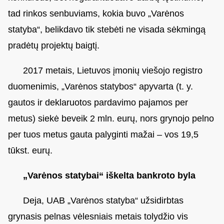
tad rinkos senbuviams, kokia buvo „Varėnos
statyba“, belikdavo tik stebėti ne visada sėkmingą
pradėtų projektų baigtį.
2017 metais, Lietuvos įmonių viešojo registro
duomenimis, „Varėnos statybos“ apyvarta (t. y.
gautos ir deklaruotos pardavimo pajamos per
metus) siekė beveik 2 mln. eurų, nors grynojo pelno
per tuos metus gauta palyginti mažai – vos 19,5
tūkst. eurų.
„Varėnos statybai“ iškelta bankroto byla
Deja, UAB „Varėnos statyba“ užsidirbtas
grynasis pelnas vėlesniais metais tolydžio vis