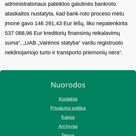
administratoriaus pateiktos galutinės bankroto
ataskaitos nustatyta, kad bank-roto proceso metu
įmonė gavo 146 291,43 Eur lėšų, liko nepatenkinta
537 088,96 Eur kreditorių finansinių reikalavimų
suma“, „UAB „Varėnos statyba“ vardu registruoto
nekilnojamojo turto ir transporto priemonių nėra“.
Nuorodos
Kontaktai
Privatumo politika
Kainos
Archyvas
Temos