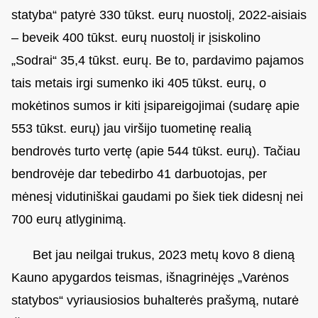
statyba“ patyrė 330 tūkst. eurų nuostolį, 2022-aisiais
– beveik 400 tūkst. eurų nuostolį ir įsiskolino
„Sodrai“ 35,4 tūkst. eurų. Be to, pardavimo pajamos
tais metais irgi sumenko iki 405 tūkst. eurų, o
mokėtinos sumos ir kiti įsipareigojimai (sudarę apie
553 tūkst. eurų) jau viršijo tuometinę realią
bendrovės turto vertę (apie 544 tūkst. eurų). Tačiau
bendrovėje dar tebedirbo 41 darbuotojas, per
mėnesį vidutiniškai gaudami po šiek tiek didesnį nei
700 eurų atlyginimą.
Bet jau neilgai trukus, 2023 metų kovo 8 dieną
Kauno apygardos teismas, išnagrinėjęs „Varėnos
statybos“ vyriausiosios buhalterės prašymą, nutarė