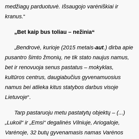
medžiagų parduotuvė. Išsaugojo varėniškiai ir
kranus.
“
„Bet kaip bus toliau – nežinia“
„
Bendrovė, kurioje (2015 metais-
aut
.) dirba apie
pusantro šimto žmonių, ne tik stato naujus namus,
bet ir renovuoja senus pastatus – mokyklas,
kultūros centrus, daugiabučius gyvenamuosius
namus bei atlieka kitus statybos darbus visoje
Lietuvoje
“.
Tarp pastaruoju metu pastatytų objektų – (...)
„Lukoil“ ir „Emsi“ degalinės Vilniuje, Ariogaloje,
Varėnoje, 32 butų gyvenamasis namas Varėnos