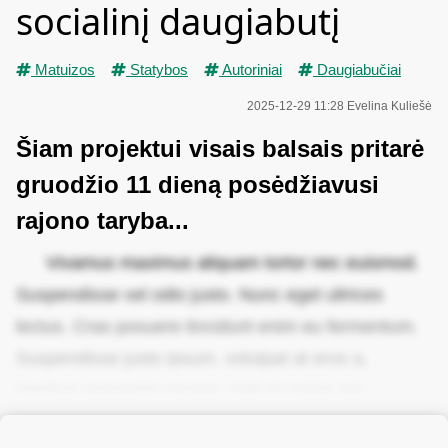
socialinį daugiabutį
Matuizos
Statybos
Autoriniai
Daugiabučiai
2025-12-29 11:28
Evelina Kuliešė
Šiam projektui visais balsais pritarė
gruodžio 11 dieną posėdžiavusi
rajono taryba...
Vivamus maximus aliquam tortor nec euismod.
Suspendisse vel odio justo. Nunc eget ultrices
lectus. Cras posuere tincidunt enim eu fermentum.
Suspendisse justo ipsum, volutpat at eros a,
dapibus venenatis massa. Sed et varius est.