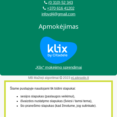
(0 310) 52 343
+370 616 41202
infovd4@gmail.com
Apmokėjimas
„Klix“ mokėjimo sprendimai
MB Mažieji algoritmai
2023
eLaikrastis.lt
Šiame puslapyje naudojami tik būtini slapukai:
sesijos slapukas (paslaugos veikimui),
išvaizdos nustatymo slapukas (šviesi / tamsi tema),
šio pranešimo slapukas (kad žinotume, jog sutinkate).