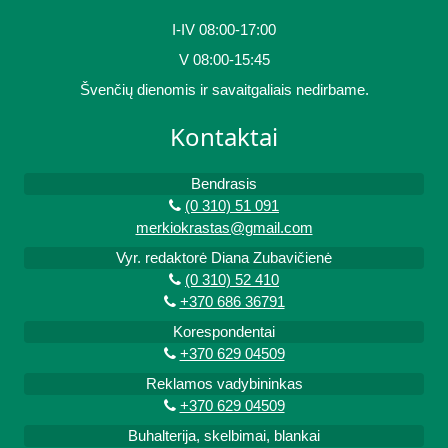
I-IV 08:00-17:00
V 08:00-15:45
Švenčių dienomis ir savaitgaliais nedirbame.
Kontaktai
Bendrasis
(0 310) 51 091
merkiokrastas@gmail.com
Vyr. redaktorė Diana Zubavičienė
(0 310) 52 410
+370 686 36791
Korespondentai
+370 629 04509
Reklamos vadybininkas
+370 629 04509
Buhalterija, skelbimai, blankai