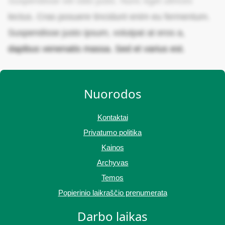
Suspendisse vel odio justo. Nunc eget ultrices
lectus. Cras posuere tincidunt enim eu fermentum.
Suspendisse justo ipsum, volutpat at eros a,
dapibus venenatis massa. Sed et varius est.
Nuorodos
Kontaktai
Privatumo politika
Kainos
Archyvas
Temos
Popierinio laikraščio prenumerata
Darbo laikas