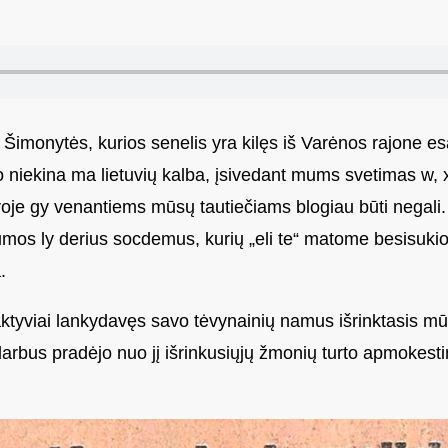
 Šimonytės, kurios senelis yra kilęs iš Varėnos rajone 
niekina ma lietuvių kalba, įsivedant mums svetimas w, x, q
uvoje gy venantiems mūsų tautiečiams blogiau būti negali
mos ly derius socdemus, kurių „eli te“ matome besisukio
.
tyviai lankydavęs savo tėvynainių namus išrinktasis m
darbus pradėjo nuo jį išrinkusiųjų žmonių turto apmokesti