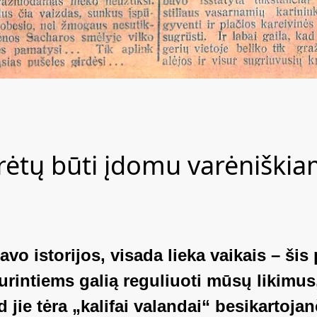
turėtų būti įdomu varėniški
o istorijos, visada lieka vaikais – šis
urintiems galią reguliuoti mūsų likimus
jie tėra „kalifai valandai“ besikartojanč