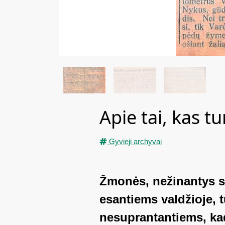
Apie tai, kas 
Gyvieji archyvai
Žmonės, nežinantys sav
esantiems valdžioje, t
nesuprantantiems, kad 