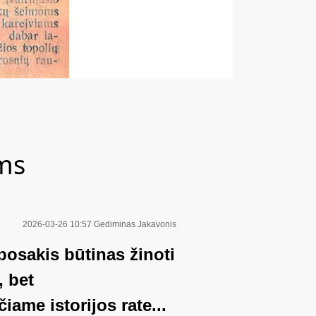
ams
2026-03-26 10:57
Gediminas Jakavonis
 posakis būtinas žinoti
, bet
iame istorijos rate...