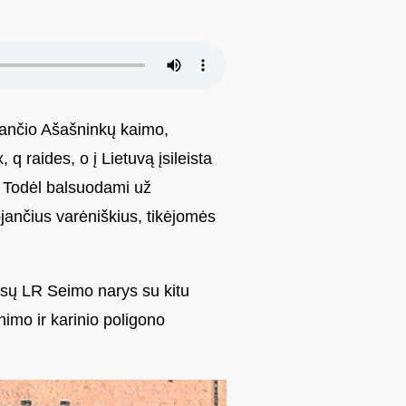
esančio Ašašninkų kaimo,
 raides, o į Lietuvą įsileista
. Todėl balsuodami už
jančius varėniškius, tikėjomės
ūsų LR Seimo narys su kitu
nimo ir karinio poligono