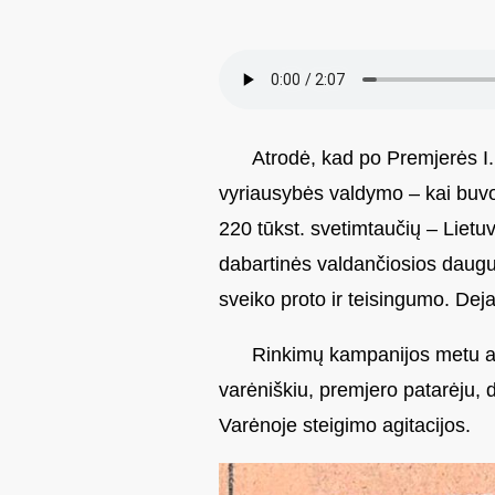
Atrodė, kad po Premjerės I.
vyriausybės valdymo – kai buvo 
220 tūkst. svetimtaučių – Liet
dabartinės valdančiosios daugu
sveiko proto ir teisingumo. Deja
Rinkimų kampanijos metu ak
varėniškiu, premjero patarėju, 
Varėnoje steigimo agitacijos.