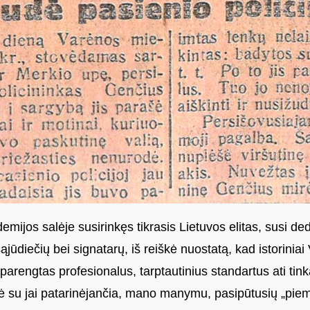
ijos salėje susirinkęs tikrasis Lietuvos elitas, susi ded
sąjūdiečių bei signatarų, iš reiškė nuostatą, kad istoriniai 
parengtas profesionalus, tarptautinius standartus ati tink
nė su jai patarinėjančia, mano manymu, pasipūtusių „pi