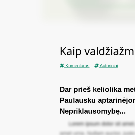
Kaip valdžiažm
Komentaras
Autoriniai
Dar prieš keliolika 
Paulausku aptarinėjom
Nepriklausomybę...
Lorem ipsum dolor sit amet, c
amet urna. Nullam auctor, justo 