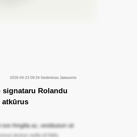
2026-04-23 09:34
Gediminas Jakavonis
o signataru Rolandu
 atkūrus
non fringilla ac, vestibulum sit
sus lectus nulla id felis.