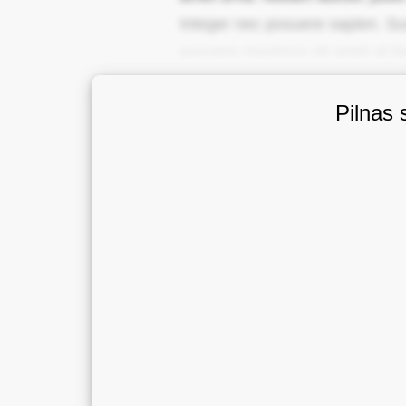
Integer nec posuere sapien. Sus
posuere maximus sit amet at lig
Pilnas 