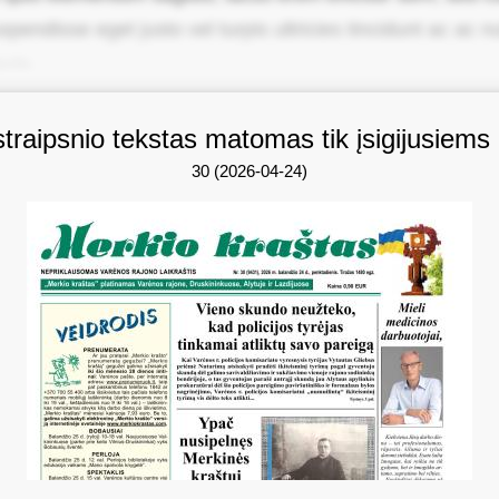
pendisse eget justo vel turpis ultricies tincidunt ac ac n
ula.
straipsnio tekstas matomas tik įsigijusiems
30 (2026-04-24)