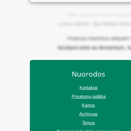
Nam sodales, ex eu volutpat t
a arcu rutrum, non finibus urn
Vivamus maximus aliquam to
tincidunt enim eu fermentum. S
Nuorodos
Kontaktai
Privatumo politika
Kainos
Archyvas
Temos