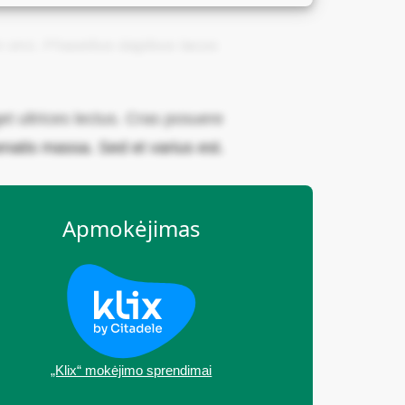
 in orci. Phasellus dapibus lacus
 ultrices lectus. Cras posuere
natis massa. Sed et varius est.
Apmokėjimas
„Klix“ mokėjimo sprendimai