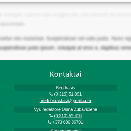
ristique, mauris felis fringilla elit, non lobortis mi eros
a accumsan.
rtor nec euismod. Suspendisse vel odio justo. Nunc eget
uspendisse justo ipsum, volutpat at eros a, dapibus vene
Kontaktai
Bendrasis
(0 310) 51 091
merkiokrastas@gmail.com
Vyr. redaktorė Diana Zubavičienė
(0 310) 52 410
+370 686 36791
Korespondentai