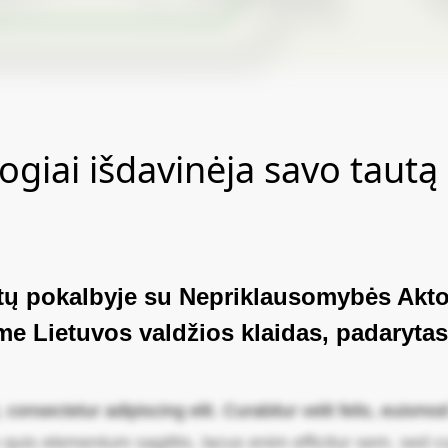
ogiai išdavinėja savo tautą
metų pokalbyje su Nepriklausomybės Akt
e Lietuvos valdžios klaidas, padarytas
onsectetur adipiscing elit. Curabitur velit felis, euismod 
quis elementum sagittis, lacus enim efficitur sem, sed cur