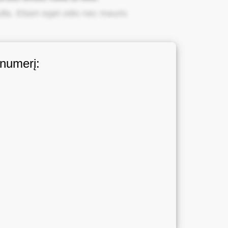
ulla. Etiam eget odio nec mauris
 numerį: