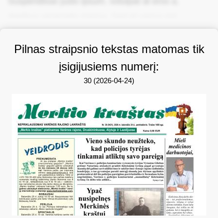
Suspendisse justo ipsum, volutpat at eros a,
dapibus venenatis massa. Sed et varius est.
Pilnas straipsnio tekstas matomas tik
įsigijusiems numerį:
30 (2026-04-24)