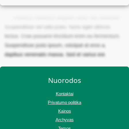
Vivamus maximus aliquam tortor nec euismod.
Suspendisse vel odio justo. Nunc eget ultrices
lectus. Cras posuere tincidunt enim eu fermentum.
Suspendisse justo ipsum, volutpat at eros a,
dapibus venenatis massa. Sed et varius est.
Nuorodos
Kontaktai
Privatumo politika
Kainos
Archyvas
Temos