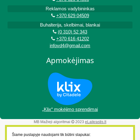
Reklamos vadybininkas
+370 629 04509
Buhalterija, skelbimai, blankai
(0 310) 52 343
+370 616 41202
infovd4@gmail.com
Apmokėjimas
„Klix“ mokėjimo sprendimai
MB Mažieji algoritmai
2023
eLaikrastis.lt
Šiame puslapyje naudojami tik būtini slapukai: