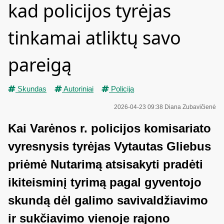
kad policijos tyrėjas
tinkamai atliktų savo
pareigą
Skundas
Autoriniai
Policija
2026-04-23 09:38
Diana Zubavičienė
Kai Varėnos r. policijos komisariato
vyresnysis tyrėjas Vytautas Gliebus
priėmė Nutarimą atsisakyti pradėti
ikiteisminį tyrimą pagal gyventojo
skundą dėl galimo savivaldžiavimo
ir sukčiavimo vienoje rajono