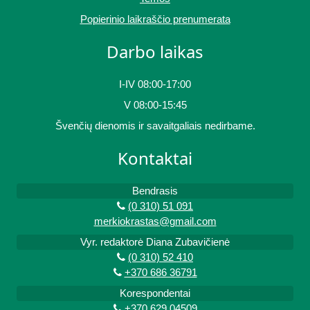
Popierinio laikraščio prenumerata
Darbo laikas
I-IV 08:00-17:00
V 08:00-15:45
Švenčių dienomis ir savaitgaliais nedirbame.
Kontaktai
Bendrasis
(0 310) 51 091
merkiokrastas@gmail.com
Vyr. redaktorė Diana Zubavičienė
(0 310) 52 410
+370 686 36791
Korespondentai
+370 629 04509