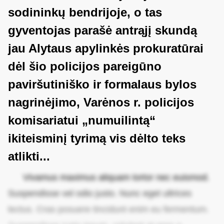
sodininkų bendrijoje, o tas
gyventojas parašė antrąjį skundą
jau Alytaus apylinkės prokuratūrai
dėl šio policijos pareigūno
paviršutiniško ir formalaus bylos
nagrinėjimo, Varėnos r. policijos
komisariatui „numuilintą“
ikiteisminį tyrimą vis dėlto teks
atlikti...
Vivamus maximus aliquam tortor nec euismod.
Suspendisse vel odio justo. Nunc eget ultrices
lectus. Cras posuere tincidunt enim eu fermentum.