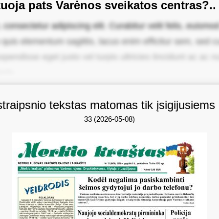
tuoja pats Varėnos sveikatos centras?..
onsectetur adipiscing elit. Curabitur velit felis, euismod 
quis elementum sagittis, lacus enim efficitur sem, sed cur
pendisse eget justo vel turpis ultricies tincidunt ac ac n
ula.
straipsnio tekstas matomas tik įsigijusiems
33 (2026-05-08)