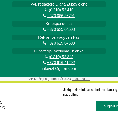
Vyr. redaktorė Diana Zubavičienė
(0 310) 52 410
+370 686 36791
Korespondentai
+370 629 04509
Reklamos vadybininkas
+370 629 04509
Buhalterija, skelbimai, blankai
(0 310) 52 343
+370 616 41202
infovd4@gmail.com
MB Mažieji algoritmai
2023
eLaikrastis.lt
Jokių reklaminių ar stebėjimo slapuk
naudojimu.
),
Daugiau i
ate).