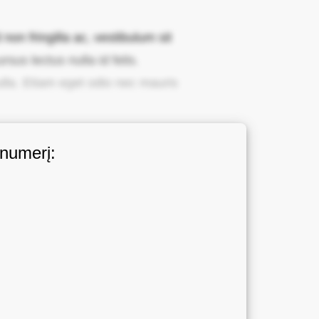
non fringilla ac, vestibulum sit
sus lectus nulla id felis.
ulla. Etiam eget odio nec mauris
 numerį: