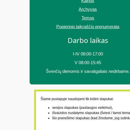
Kainos
Archyvas
Temos
Popierinio laikraščio prenumerata
Darbo laikas
I-IV 08:00-17:00
V 08:00-15:45
Švenčių dienomis ir savaitgaliais nedirbame.
Šiame puslapyje naudojami tik būtini slapukai:
sesijos slapukas (paslaugos veikimui),
išvaizdos nustatymo slapukas (šviesi / tamsi tema
šio pranešimo slapukas (kad žinotume, jog sutink