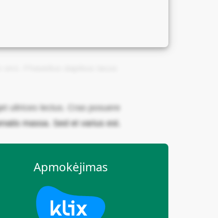
 in orci. Phasellus dapibus lacus
 ultrices lectus. Cras posuere
natis massa. Sed et varius est.
Apmokėjimas