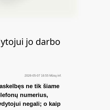
ytojui jo darbo
2026-05-07 16:55
Mūsų inf.
paskelbęs ne tik šiame
elefonų numerius,
dytojui negali; o kaip