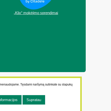
„Klix“ mokėjimo sprendimai
ų nenaudojame. Tęsdami naršymą sutinkate su slapukų
nformacijos
Supratau