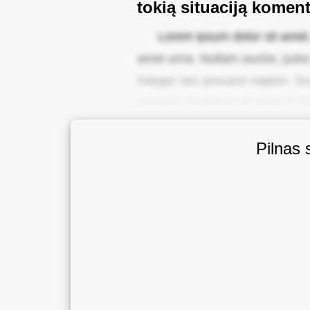
tokią situaciją komen
Lorem ipsum dolor sit amet, c
amet urna. Nullam auctor, justo 
Integer nec posuere sapien. Sus
posuere maximus sit amet at lig
Pilnas 