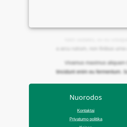
Nam sodales, ex eu volutpat t
a arcu rutrum, non finibus urn
Vivamus maximus aliquam to
tincidunt enim eu fermentum. S
Nuorodos
Kontaktai
Privatumo politika