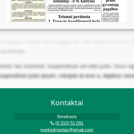
ristique, mauris felis fringilla elit, non lobortis mi eros
a accumsan.
rtor nec euismod. Suspendisse vel odio justo. Nunc eget
uspendisse justo ipsum, volutpat at eros a, dapibus vene
Kontaktai
Bendrasis
(0 310) 51 091
merkiokrastas@gmail.com