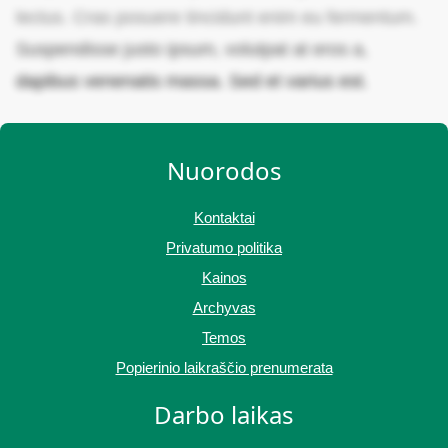
lectus. Cras posuere tincidunt enim eu fermentum.
Suspendisse justo ipsum, volutpat at eros a,
dapibus venenatis massa. Sed et varius est.
Nuorodos
Kontaktai
Privatumo politika
Kainos
Archyvas
Temos
Popierinio laikraščio prenumerata
Darbo laikas