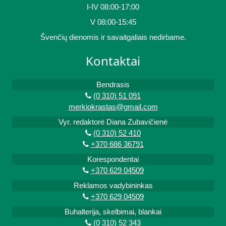
I-IV 08:00-17:00
V 08:00-15:45
Švenčių dienomis ir savaitgaliais nedirbame.
Kontaktai
Bendrasis
(0 310) 51 091
merkiokrastas@gmail.com
Vyr. redaktorė Diana Zubavičienė
(0 310) 52 410
+370 686 36791
Korespondentai
+370 629 04509
Reklamos vadybininkas
+370 629 04509
Buhalterija, skelbimai, blankai
(0 310) 52 343