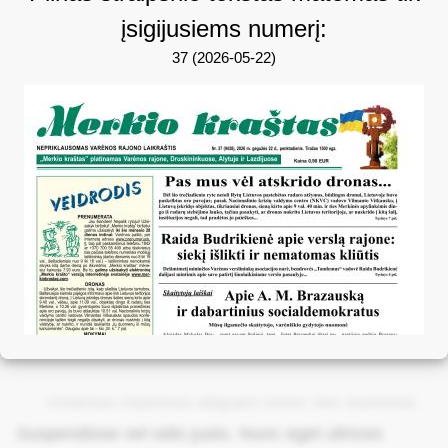
įsigijusiems numerį:
37 (2026-05-22)
Vivamus maximus aliquam tortor nec euismod.
Suspendisse vel odio justo. Nunc eget ultrices