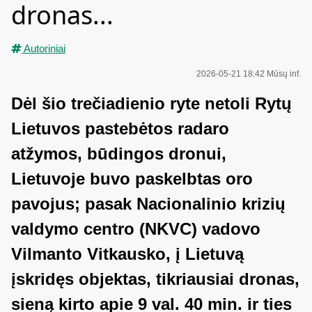
dronas...
Autoriniai
2026-05-21 18:42
Mūsų inf.
Dėl šio trečiadienio ryte netoli Rytų
Lietuvos pastebėtos radaro
atžymos, būdingos dronui,
Lietuvoje buvo paskelbtas oro
pavojus; pasak Nacionalinio krizių
valdymo centro (NKVC) vadovo
Vilmanto Vitkausko, į Lietuvą
įskridęs objektas, tikriausiai dronas,
sieną kirto apie 9 val. 40 min. ir ties