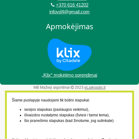
+370 616 41202
infovd4@gmail.com
Apmokėjimas
„Klix“ mokėjimo sprendimai
MB Mažieji algoritmai
2023
eLaikrastis.lt
Šiame puslapyje naudojami tik būtini slapukai:
sesijos slapukas (paslaugos veikimui),
išvaizdos nustatymo slapukas (šviesi / tamsi tema),
šio pranešimo slapukas (kad žinotume, jog sutinkate).