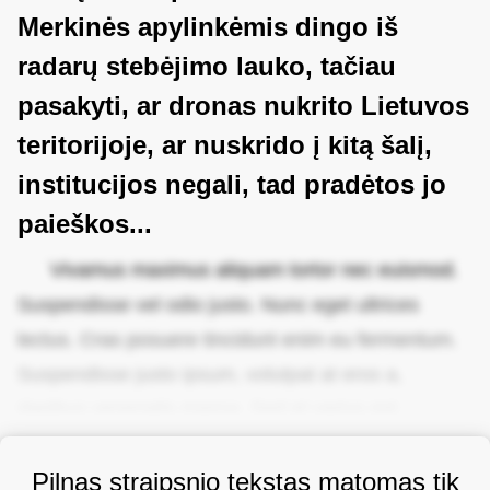
Merkinės apylinkėmis dingo iš
radarų stebėjimo lauko, tačiau
pasakyti, ar dronas nukrito Lietuvos
teritorijoje, ar nuskrido į kitą šalį,
institucijos negali, tad pradėtos jo
paieškos...
Vivamus maximus aliquam tortor nec euismod.
Suspendisse vel odio justo. Nunc eget ultrices
lectus. Cras posuere tincidunt enim eu fermentum.
Suspendisse justo ipsum, volutpat at eros a,
dapibus venenatis massa. Sed et varius est.
Pilnas straipsnio tekstas matomas tik