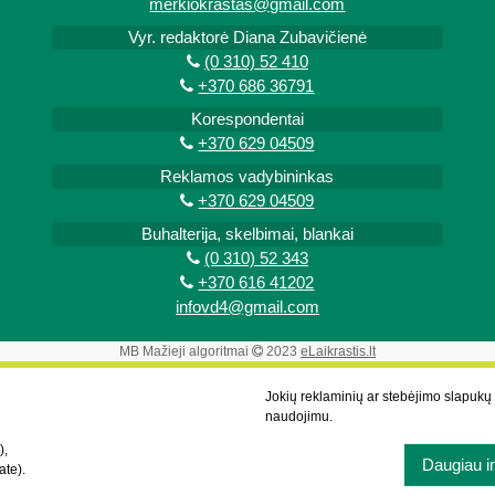
merkiokrastas@gmail.com
Vyr. redaktorė Diana Zubavičienė
(0 310) 52 410
+370 686 36791
Korespondentai
+370 629 04509
Reklamos vadybininkas
+370 629 04509
Buhalterija, skelbimai, blankai
(0 310) 52 343
+370 616 41202
infovd4@gmail.com
MB Mažieji algoritmai
2023
eLaikrastis.lt
Jokių reklaminių ar stebėjimo slapuk
naudojimu.
),
Daugiau i
ate).