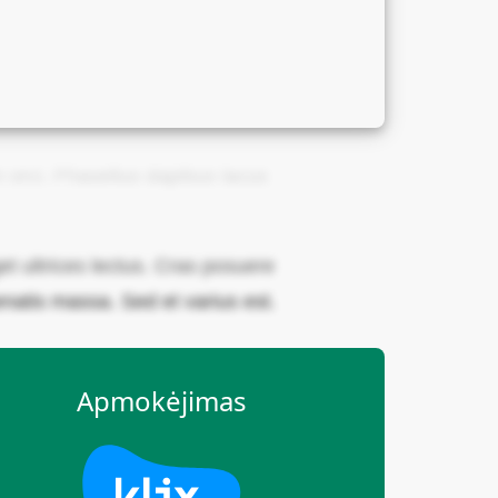
 in orci. Phasellus dapibus lacus
 ultrices lectus. Cras posuere
natis massa. Sed et varius est.
Apmokėjimas