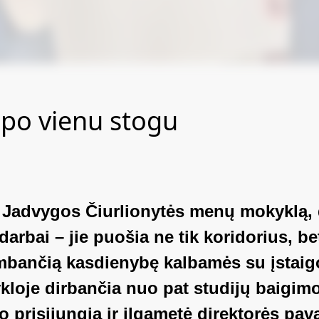
 po vienu stogu
s Jadvygos Čiurlionytės menų mokyklą, 
arbai – jie puošia ne tik koridorius, be
ambančią kasdienybę kalbamės su įstai
kloje dirbančia nuo pat studijų baigimo
o prisijungia ir ilgametė direktorės pa