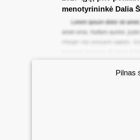
menotyrininkė Dalia 
Lorem ipsum dolor sit amet, c
amet urna. Nullam auctor, justo 
Integer nec posuere sapien. Sus
posuere maximus sit amet at lig
Pilnas 