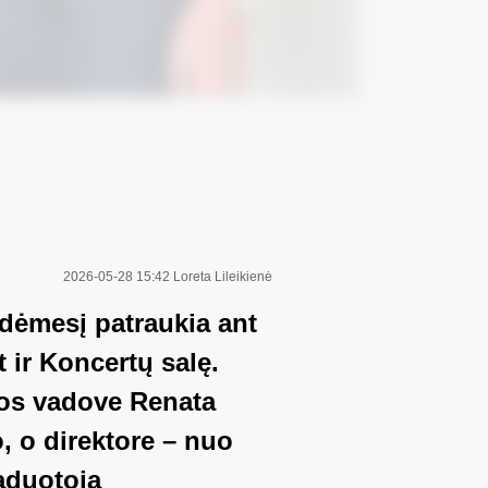
2026-05-28 15:42
Loreta Lileikienė
dėmesį patraukia ant
t ir Koncertų salę.
gos vadove Renata
, o direktore – nuo
vaduotoja