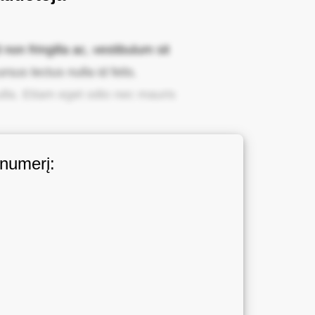
non fringilla ac, vestibulum sit
sus lectus nulla id felis.
ulla. Etiam eget odio nec mauris
 numerį: