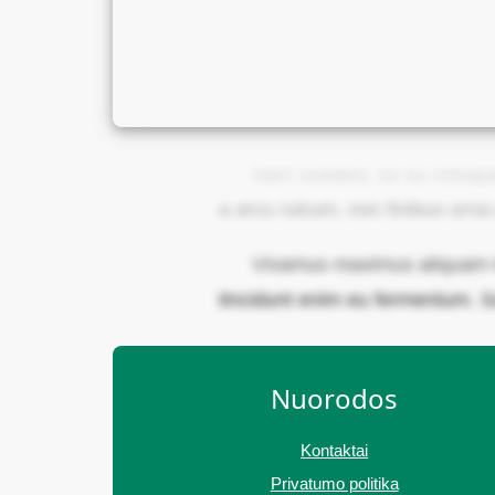
Nam sodales, ex eu volutpat t
a arcu rutrum, non finibus urn
Vivamus maximus aliquam to
tincidunt enim eu fermentum. S
Nuorodos
Kontaktai
Privatumo politika