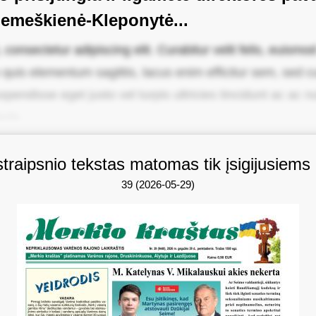
Šemeškienė-Kleponytė...
onsectetur adipiscing elit. Curabitur velit felis, euismod 
quis elementum sagittis, lacus enim efficitur sem, sed cur
pendisse eget justo vel turpis ultricies tincidunt ac ac n
ula.
straipsnio tekstas matomas tik įsigijusiems
39 (2026-05-29)