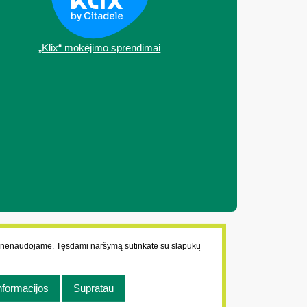
„Klix“ mokėjimo sprendimai
ų nenaudojame. Tęsdami naršymą sutinkate su slapukų
nformacijos
Supratau