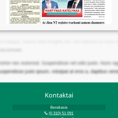
ristique, mauris felis fringilla elit, non lobortis mi eros
a accumsan.
rtor nec euismod. Suspendisse vel odio justo. Nunc eget
uspendisse justo ipsum, volutpat at eros a, dapibus vene
Kontaktai
Bendrasis
(0 310) 51 091