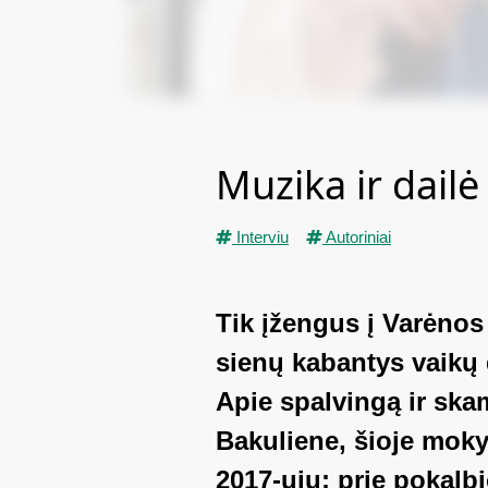
Muzika ir dailė
Interviu
Autoriniai
Tik įžengus į Varėno
sienų kabantys vaikų d
Apie spalvingą ir sk
Bakuliene, šioje moky
2017-ųjų; prie pokalbi