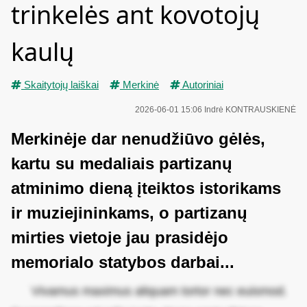
trinkelės ant kovotojų
kaulų
Skaitytojų laiškai
Merkinė
Autoriniai
2026-06-01 15:06
Indrė KONTRAUSKIENĖ
Merkinėje dar nenudžiūvo gėlės,
kartu su medaliais partizanų
atminimo dieną įteiktos istorikams
ir muziejininkams, o partizanų
mirties vietoje jau prasidėjo
memorialo statybos darbai...
Vivamus maximus aliquam tortor nec euismod.