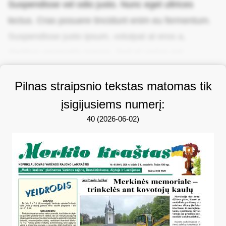
Suspendisse vel odio justo. Nunc eget ultrices
lectus. Cras posuere tincidunt enim eu fermentum.
Suspendisse justo ipsum, volutpat at eros a,
dapibus venenatis massa. Sed et varius est.
Pilnas straipsnio tekstas matomas tik
įsigijusiems numerį:
40 (2026-06-02)