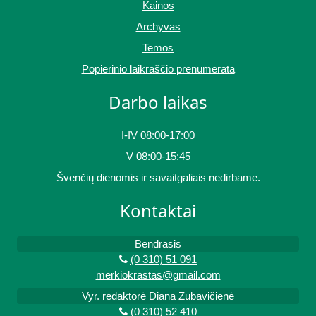
Kainos
Archyvas
Temos
Popierinio laikraščio prenumerata
Darbo laikas
I-IV 08:00-17:00
V 08:00-15:45
Švenčių dienomis ir savaitgaliais nedirbame.
Kontaktai
Bendrasis
(0 310) 51 091
merkiokrastas@gmail.com
Vyr. redaktorė Diana Zubavičienė
(0 310) 52 410