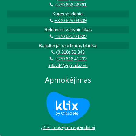
+370 686 36791
Korespondentai
+370 629 04509
Reklamos vadybininkas
+370 629 04509
Buhalterija, skelbimai, blankai
(0 310) 52 343
+370 616 41202
infovd4@gmail.com
Apmokėjimas
„Klix“ mokėjimo sprendimai