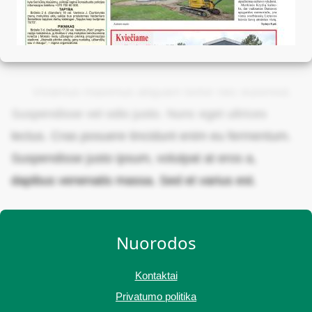
Vivamus maximus aliquam tortor nec euismod.
Suspendisse vel odio justo. Nunc eget ultrices
lectus. Cras posuere tincidunt enim eu fermentum.
Suspendisse justo ipsum, volutpat at eros a,
dapibus venenatis massa. Sed et varius est.
Nuorodos
Kontaktai
Privatumo politika