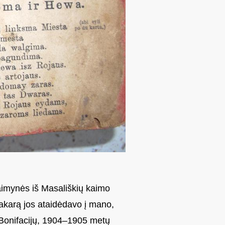
aimynės iš Masališkių kaimo
akarą jos ataidėdavo į mano,
ą Bonifacijų, 1904–1905 metų