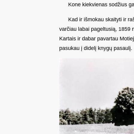
Kone kiekvienas sodžius galė
Kad ir išmokau skaityti ir r
varčiau labai pageltusią, 1859 
Kartais ir dabar pavartau Motie
pasukau į didelį knygų pasaulį