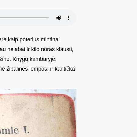
rė kaip poterius mintinai
u nelabai ir kilo noras klausti,
s žino. Knygų kambaryje,
e žibalinės lempos, ir kantička