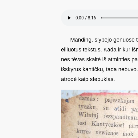
Manding, slypėjo genuose tėv
eiliuotus tekstus. Kada ir kur i
nes tėvas skaitė iš atminties p
išskyrus kantičkų, tada nebuvo.
atrodė kaip stebuklas.