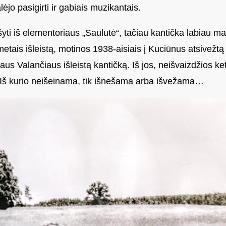
jo pasigirti ir gabiais muzikantais.
ašyti iš elementoriaus „Saulutė“, tačiau kantička labiau ma
metais išleistą, motinos 1938-aisiais į Kuciūnus atsivežt
jaus Valančiaus išleistą kantičką. Iš jos, neišvaizdžios 
. Iš kurio neišeinama, tik išnešama arba išvežama…