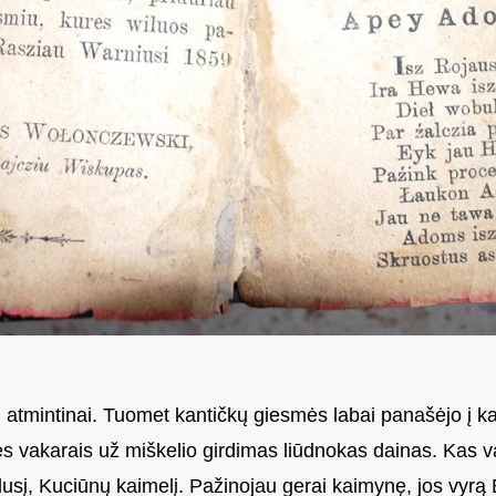
 atmintinai. Tuomet kantičkų giesmės labai panašėjo į k
vakarais už miškelio girdimas liūdnokas dainas. Kas v
udusį, Kuciūnų kaimelį. Pažinojau gerai kaimynę, jos vyr