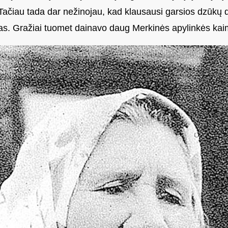
Tačiau tada dar nežinojau, kad klausausi garsios dzūkų d
skas. Gražiai tuomet dainavo daug Merkinės apylinkės kai