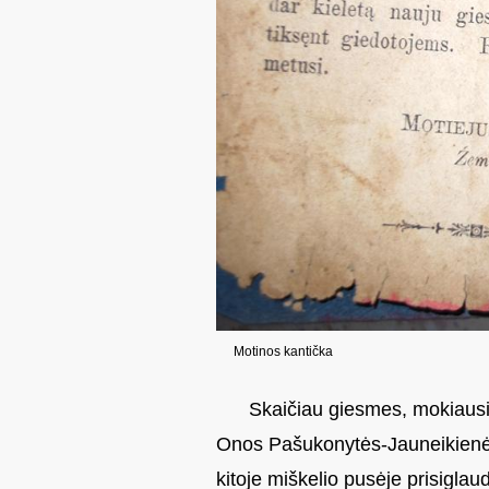
Motinos kantička
Skaičiau giesmes, mokiausi
Onos Pašukonytės-Jauneikienės 
kitoje miškelio pusėje prisigla