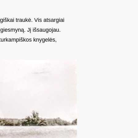
giškai traukė. Vis atsargiai
ą giesmyną. Jį išsaugojau.
keturkampiškos knygelės,