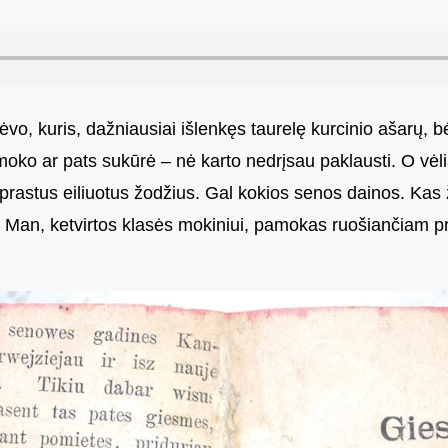
o, kuris, dažniausiai išlenkęs taurelę kurcinio ašarų, bė
šmoko ar pats sukūrė – nė karto nedrįsau paklausti. O vėlia
aprastus eiliuotus žodžius. Gal kokios senos dainos. Ka
 Man, ketvirtos klasės mokiniui, pamokas ruošiančiam pri