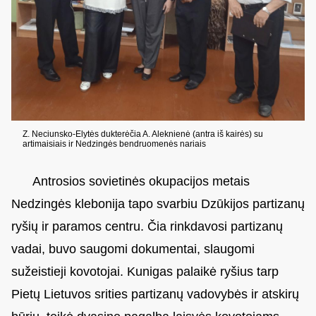
Z. Neciunsko-Elytės dukterėčia A. Aleknienė (antra iš kairės) su
artimaisiais ir Nedzingės bendruomenės nariais
Antrosios sovietinės okupacijos metais
Nedzingės klebonija tapo svarbiu Dzūkijos partizanų
ryšių ir paramos centru. Čia rinkdavosi partizanų
vadai, buvo saugomi dokumentai, slaugomi
sužeistieji kovotojai. Kunigas palaikė ryšius tarp
Pietų Lietuvos srities partizanų vadovybės ir atskirų