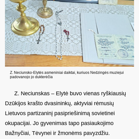
Z. Neciunsko-Elytės asmeniniai daiktai, kuriuos Nedzingės muziejui
padovanojo jo dukterėčia
Z. Neciunskas – Elytė buvo vienas ryškiausių
Dzūkijos krašto dvasininkų, aktyviai rėmusių
Lietuvos partizaninį pasipriešinimą sovietinei
okupacijai. Jo gyvenimas tapo pasiaukojimo
Bažnyčiai, Tėvynei ir žmonėms pavyzdžiu.