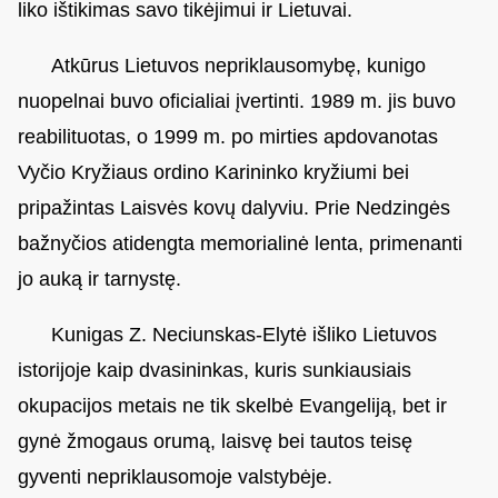
liko ištikimas savo tikėjimui ir Lietuvai.
Atkūrus Lietuvos nepriklausomybę, kunigo
nuopelnai buvo oficialiai įvertinti. 1989 m. jis buvo
reabilituotas, o 1999 m. po mirties apdovanotas
Vyčio Kryžiaus ordino Karininko kryžiumi bei
pripažintas Laisvės kovų dalyviu. Prie Nedzingės
bažnyčios atidengta memorialinė lenta, primenanti
jo auką ir tarnystę.
Kunigas Z. Neciunskas-Elytė išliko Lietuvos
istorijoje kaip dvasininkas, kuris sunkiausiais
okupacijos metais ne tik skelbė Evangeliją, bet ir
gynė žmogaus orumą, laisvę bei tautos teisę
gyventi nepriklausomoje valstybėje.