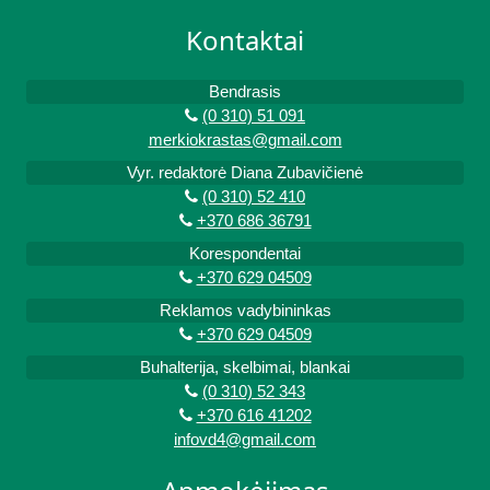
Kontaktai
Bendrasis
(0 310) 51 091
merkiokrastas@gmail.com
Vyr. redaktorė Diana Zubavičienė
(0 310) 52 410
+370 686 36791
Korespondentai
+370 629 04509
Reklamos vadybininkas
+370 629 04509
Buhalterija, skelbimai, blankai
(0 310) 52 343
+370 616 41202
infovd4@gmail.com