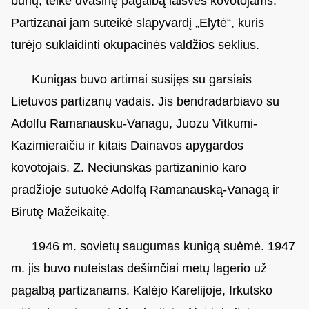
būrių, teikė dvasinę pagalbą laisvės kovotojams.
Partizanai jam suteikė slapyvardį „Elytė“, kuris
turėjo suklaidinti okupacinės valdžios seklius.
Kunigas buvo artimai susijęs su garsiais
Lietuvos partizanų vadais. Jis bendradarbiavo su
Adolfu Ramanausku-Vanagu, Juozu Vitkumi-
Kazimieraičiu ir kitais Dainavos apygardos
kovotojais. Z. Neciunskas partizaninio karo
pradžioje sutuokė Adolfą Ramanauską-Vanagą ir
Birutę Mažeikaitę.
1946 m. sovietų saugumas kunigą suėmė. 1947
m. jis buvo nuteistas dešimčiai metų lagerio už
pagalbą partizanams. Kalėjo Karelijoje, Irkutsko