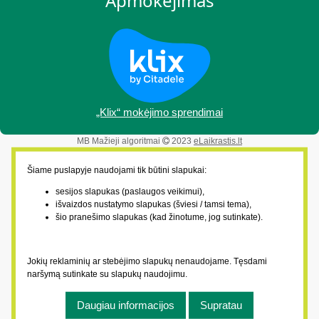
Apmokėjimas
„Klix“ mokėjimo sprendimai
MB Mažieji algoritmai
2023
eLaikrastis.lt
Šiame puslapyje naudojami tik būtini slapukai:
sesijos slapukas (paslaugos veikimui),
išvaizdos nustatymo slapukas (šviesi / tamsi tema),
šio pranešimo slapukas (kad žinotume, jog sutinkate).
Jokių reklaminių ar stebėjimo slapukų nenaudojame. Tęsdami
naršymą sutinkate su slapukų naudojimu.
Daugiau informacijos
Supratau