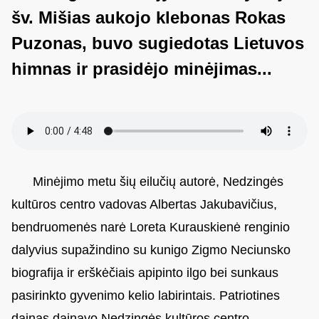
šv. Mišias aukojo klebonas Rokas
Puzonas, buvo sugiedotas Lietuvos
himnas ir prasidėjo minėjimas...
Minėjimo metu šių eilučių autorė, Nedzingės
kultūros centro vadovas Albertas Jakubavičius,
bendruomenės narė Loreta Kurauskienė renginio
dalyvius supažindino su kunigo Zigmo Neciunsko
biografija ir erškėčiais apipinto ilgo bei sunkaus
pasirinkto gyvenimo kelio labirintais. Patriotines
dainas dainavo Nedzingės kultūros centro