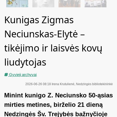
Kunigas Zigmas
Neciunskas-Elytė –
tikėjimo ir laisvės kovų
liudytojas
Gyvieji archyvai
2026-06-26 08:18
Irena Krutulienė, Nedzingės bibliotekininkė
Minint kunigo Z. Neciunsko 50-ąsias
mirties metines, birželio 21 dieną
Nedzingės Šv. Trejybės bažnyčioje