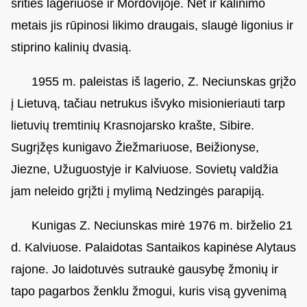
srities lageriuose ir Mordovijoje. Net ir kalinimo
metais jis rūpinosi likimo draugais, slaugė ligonius ir
stiprino kalinių dvasią.
1955 m. paleistas iš lagerio, Z. Neciunskas grįžo
į Lietuvą, tačiau netrukus išvyko misionieriauti tarp
lietuvių tremtinių Krasnojarsko krašte, Sibire.
Sugrįžęs kunigavo Žiežmariuose, Beižionyse,
Jiezne, Užuguostyje ir Kalviuose. Sovietų valdžia
jam neleido grįžti į mylimą Nedzingės parapiją.
Kunigas Z. Neciunskas mirė 1976 m. birželio 21
d. Kalviuose. Palaidotas Santaikos kapinėse Alytaus
rajone. Jo laidotuvės sutraukė gausybę žmonių ir
tapo pagarbos ženklu žmogui, kuris visą gyvenimą