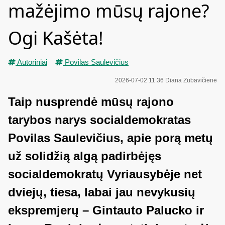
mažėjimo mūsų rajone?
Ogi Kašėta!
Autoriniai
Povilas Saulevičius
2026-07-02 11:36
Diana Zubavičienė
Taip nusprendė mūsų rajono
tarybos narys socialdemokratas
Povilas Saulevičius, apie porą metų
už solidžią algą padirbėjęs
socialdemokratų Vyriausybėje net
dviejų, tiesa, labai jau nevykusių
ekspremjerų – Gintauto Palucko ir