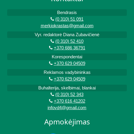
Bendrasis
(0 310) 51 091
merkiokrastas@gmail.com
Vyr. redaktorė Diana Zubavičienė
(0 310) 52 410
+370 686 36791
Korespondentai
+370 629 04509
Reklamos vadybininkas
+370 629 04509
Buhalterija, skelbimai, blankai
(0 310) 52 343
+370 616 41202
infovd4@gmail.com
Apmokėjimas