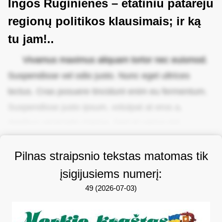
Ingos Ruginienės – etatiniu patarėju
regionų politikos klausimais; ir ką
tu jam!..
Vivamus maximus aliquam tortor nec euismod.
Suspendisse vel odio justo. Nunc eget ultrices
lectus. Cras posuere tincidunt enim eu fermentum.
Suspendisse justo ipsum, volutpat at eros a,
dapibus venenatis massa. Sed et varius est.
Pilnas straipsnio tekstas matomas tik
įsigijusiems numerį:
49 (2026-07-03)