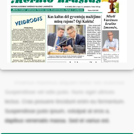
Vivamus maximus aliquam tortor nec euismod.
Suspendisse vel odio justo. Nunc eget ultrices
lectus. Cras posuere tincidunt enim eu fermentum.
Suspendisse justo ipsum, volutpat at eros a,
dapibus venenatis massa. Sed et varius est.