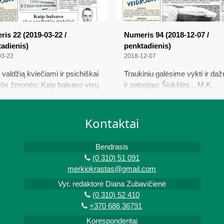
is 22 (2019-03-22 /
Numeris 94 (2018-12-07 /
adienis)
penktadienis)
03-22
2018-12-07
 valdžią kviečiami ir psichiškai
Traukiniu galėsime vykti ir daž
lūs žmonės; Kaip balsavo visų
ir patogiau; Šiukšlės... M.K.
kių rinkėjai; 102 inkilai per tris
Čiurlioniui atminti; Laisvės pre
das – Žiūrų kaimo rekordas;
ir J. Jakavoniui- Tigrui; Žiūrų
ija ieško dingusio vaikino
bendruomenės atstovams –
Kontaktai
„Politikos inovacijų apdovanoj
diplomas; Nominantas lenktyni
Bendrasis
ir artojų varžybose
(0 310) 51 091
merkiokrastas@gmail.com
Vyr. redaktorė Diana Zubavičienė
(0 310) 52 410
+370 686 36791
Korespondentai