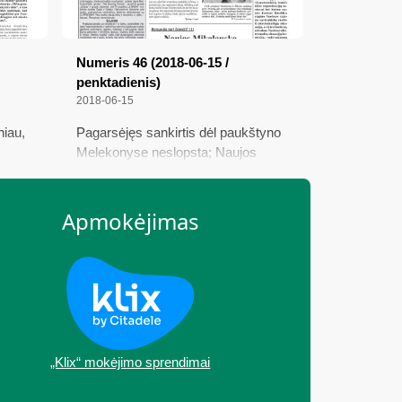
Numeris 46 (2018-06-15 /
penktadienis)
2018-06-15
niau,
Pagarsėjęs sankirtis dėl paukštyno
Melekonyse neslopsta; Naujos
mija –
Mikalausko ir Malinovskienės
pamokos; Dainuoji, rodos, ir
meldiesi...; Ekstremali situacija jau
Apmokėjimas
imų“
paskelbta
auja
„Klix“ mokėjimo sprendimai