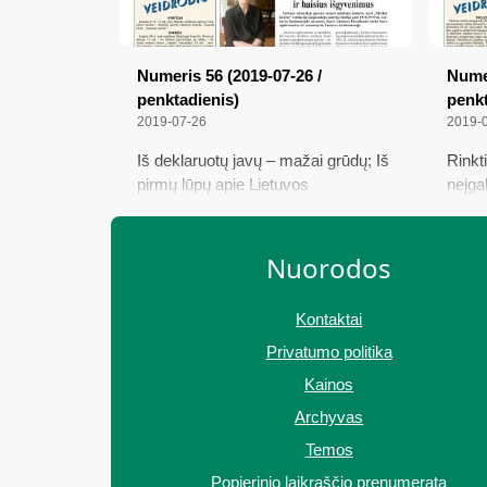
Numeris 56 (2019-07-26 /
Numer
penktadienis)
penkt
2019-07-26
2019-
Iš deklaruotų javų – mažai grūdų; Iš
Rinkti
pirmų lūpų apie Lietuvos
neįga
kariuomenės kūrėją savanorį ir
apylin
baisius išgyvenimus; Žiūrų
valan
ansamblis pristatė šilinių dzūkų
Polic
Nuorodos
dainavimo tradiciją
Kontaktai
Privatumo politika
Kainos
Archyvas
Temos
Popierinio laikraščio prenumerata