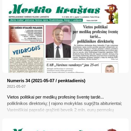
Numeris 34 (2021-05-07 / penktadienis)
2021-05-07
Vietos politikai per medikų profesinę šventę tardė...
poliklinikos direktorių; Į rajono mokyklas sugrįžta abiturientai;
Varėniškiai paprašė grąžinti beveik 2 mln. eurų permokų