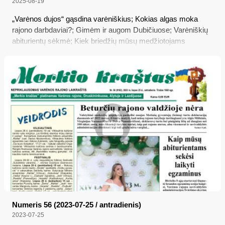
2025-08-19
„Varėnos dujos“ gąsdina varėniškius; Kokias algas moka
rajono darbdaviai?; Gimėm ir augom Dubičiuose; Varėniškių
abiturientų sėkmė; Kiek briedžių mūsų medžiotojams
leidžiama nušauti
Numeris 56 (2023-07-25 / antradienis)
2023-07-25