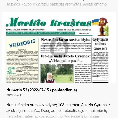
itališkos kavos ir gardžių saldėsių aromatas; Abiturientams
įteikti brandos atestatai; Kaip prisikviesti į rajoną kvalifikuotus
pedagogus ir kad jų netrūktų
Numeris 53 (2022-07-15 / penktadienis)
2022-07-15
Nesusišneka su savivaldybe; 103-ejų metų Juzefa Cyronok:
„Viskų galiu paci“...; Daugiau nei trečdalis rajono abiturientų
neišlaikė matematikos egzamino; Varėnoje iškilmingai