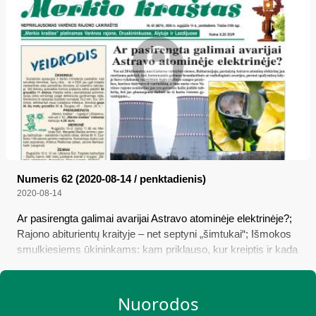
Numeris 62 (2020-08-14 / penktadienis)
2020-08-14
Ar pasirengta galimai avarijai Astravo atominėje elektrinėje?;
Rajono abiturientų kraityje – net septyni „šimtukai“; Išmokos
smulkiesiems ūkininkams: kam priklauso, kur kreiptis ir kada
pasieks pinigines
Nuorodos