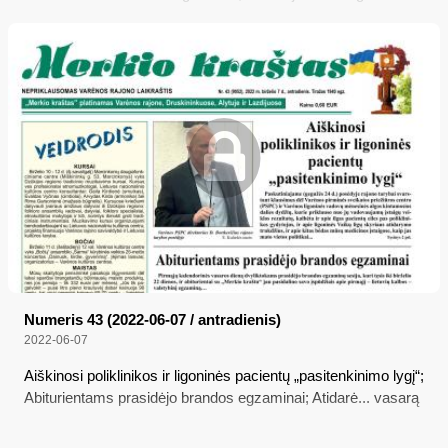
paminėta Pasieniečių diena; Gydytojams amžiaus cenzo
nėra
Numeris 43 (2022-06-07 / antradienis)
2022-06-07
Aiškinosi poliklinikos ir ligoninės pacientų „pasitenkinimo lygį“;
Abiturientams prasidėjo brandos egzaminai; Atidarė... vasarą