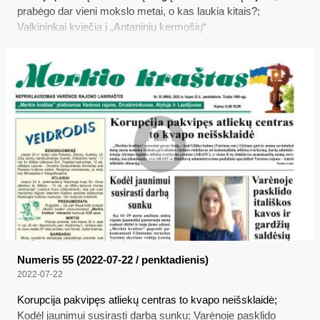
prabėgo dar vieni mokslo metai, o kas laukia kitais?;
Valkininkai kviečia į „Antaninių kermošių“
Numeris 55 (2022-07-22 / penktadienis)
2022-07-22
Korupcija pakvipęs atliekų centras to kvapo neišsklaidė;
Kodėl jaunimui susirasti darbą sunku; Varėnoje pasklido