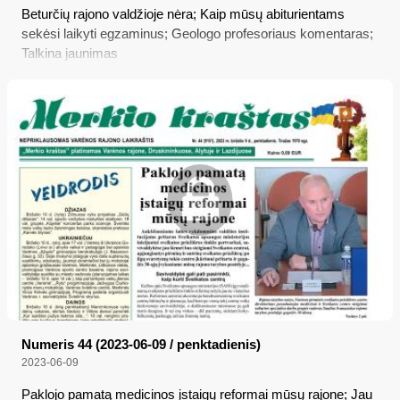
Beturčių rajono valdžioje nėra; Kaip mūsų abiturientams
sekėsi laikyti egzaminus; Geologo profesoriaus komentaras;
Talkina jaunimas
Numeris 44 (2023-06-09 / penktadienis)
2023-06-09
Paklojo pamatą medicinos įstaigų reformai mūsų rajone; Jau