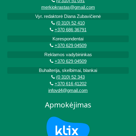
(0 310) 51 091
merkiokrastas@gmail.com
Vyr. redaktorė Diana Zubavičienė
(0 310) 52 410
+370 686 36791
Korespondentai
+370 629 04509
Reklamos vadybininkas
+370 629 04509
Buhalterija, skelbimai, blankai
(0 310) 52 343
+370 616 41202
infovd4@gmail.com
Apmokėjimas