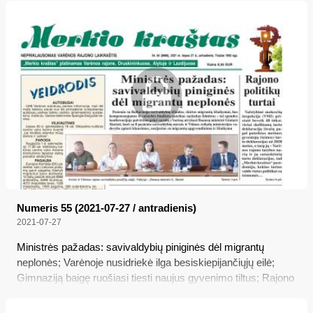
Numeris 55 (2021-07-27 / antradienis)
2021-07-27
Ministrės pažadas: savivaldybių piniginės dėl migrantų
neplonės; Varėnoje nusidriekė ilga besiskiepijančiųjų eilė;
Gimnaziją baigę ruošiasi tiesti naujus gyvenimo tiltus; Rajono
politikų turtai