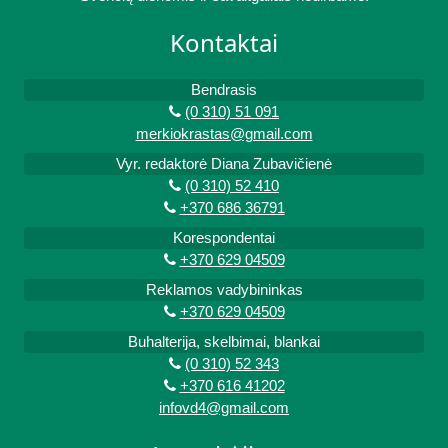
Kontaktai
Bendrasis
(0 310) 51 091
merkiokrastas@gmail.com
Vyr. redaktorė Diana Zubavičienė
(0 310) 52 410
+370 686 36791
Korespondentai
+370 629 04509
Reklamos vadybininkas
+370 629 04509
Buhalterija, skelbimai, blankai
(0 310) 52 343
+370 616 41202
infovd4@gmail.com