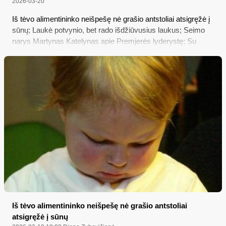
2026-03-20
Iš tėvo alimentininko neišpešę nė grašio antstoliai atsigręžė į
sūnų; Laukė potvynio, bet rado išdžiūvusius laukus; Seimo
narys Martynas Katelynas apie Premjerės lyderystę; Su
rastais 80 tūkst. vertės narkotikais siejamas ir varėniškis
Iš tėvo alimentininko neišpešę nė grašio antstoliai
atsigręžė į sūnų