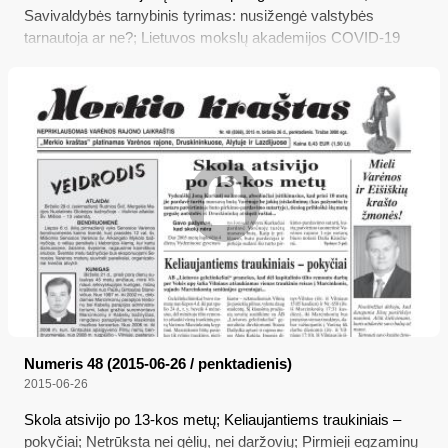
Savivaldybės tarnybinis tyrimas: nusižengė valstybės
tarnautoja ar ne?; Lietuvos mokslų akademijos COVID-19
komisija apie pandemiją ir jos valdymą; Kad užtikrintume
lygias mokymosi galimybes
Numeris 48 (2015-06-26 / penktadienis)
2015-06-26
Skola atsivijo po 13-kos metų; Keliaujantiems traukiniais –
pokyčiai; Netrūksta nei gėlių, nei daržovių; Pirmieji egzaminų