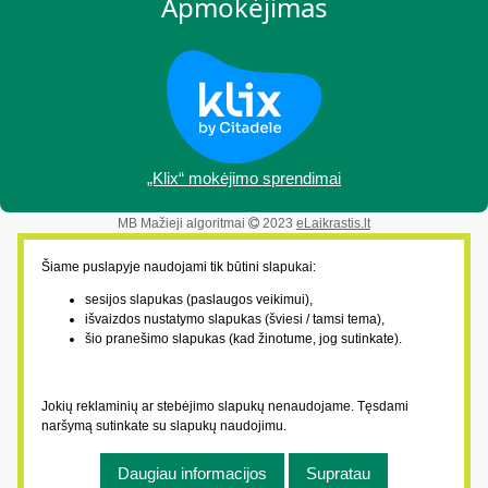
Apmokėjimas
„Klix“ mokėjimo sprendimai
MB Mažieji algoritmai
2023
eLaikrastis.lt
Šiame puslapyje naudojami tik būtini slapukai:
sesijos slapukas (paslaugos veikimui),
išvaizdos nustatymo slapukas (šviesi / tamsi tema),
šio pranešimo slapukas (kad žinotume, jog sutinkate).
Jokių reklaminių ar stebėjimo slapukų nenaudojame. Tęsdami
naršymą sutinkate su slapukų naudojimu.
Daugiau informacijos
Supratau