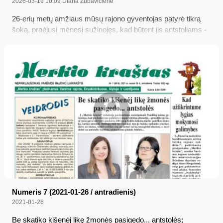
2026-03-19 10:09
Diana Zubavičienė
26-erių metų amžiaus mūsų rajono gyventojas patyrė tikrą
šoką, praėjusį mėnesį sužinojęs, kad būtent jis antstoliams -
kurie per daugiau nei 20 metų nesugebėjo išreikalauti iš jo
atskirai gyvenančio tėvo nė cento priteistų alimentų
nepilnamečio sūnaus naudai (iš viso beveik 9 tūkst. eurų) –
dabar dar privalo iš savo kišenės sumokėti kelis šimtus eurų
už... antstolių patirtas išlaidas; ir tai yra visiškai teisėta...
Numeris 7 (2021-01-26 / antradienis)
2021-01-26
Be skatiko kišenėj likę žmonės pasigedo... antstolės;