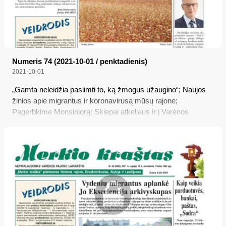
Numeris 74 (2021-10-01 / penktadienis)
2021-10-01
„Gamta neleidžia pasiimti to, ką žmogus užaugino“; Naujos
žinios apie migrantus ir koronavirusą mūsų rajone;
Pagerbkime Monsinjorą; Skiepai atkeliaus ir į Varėnos
vaistinę; Sunkiausiai gyvenantiems šildymo išlaidos bus
kompensuojamos; Nuo šiandienos kaukės vėl tampa
privalomos