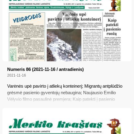
Numeris 86 (2021-11-16 / antradienis)
2021-11-16
Varėnės upė pavirto į atliekų konteinerį; Migrantų antplūdžio
grėsmė pasienio gyventojų nebaugina; Naujausio Emilio
Vėlyvio filmo pasaulinė premjera; Kaip patekti į pasienio
ruožą; Darbuotojai už koronaviruso testus mokės patys