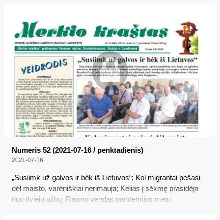
Numeris 52 (2021-07-16 / penktadienis)
2021-07-16
„Susiimk už galvos ir bėk iš Lietuvos“; Kol migrantai pešasi
dėl maisto, varėniškiai nerimauja; Kelias į sėkmę prasidėjo
nuo dviejų ožkų; Rajono verslas pandemijos metu