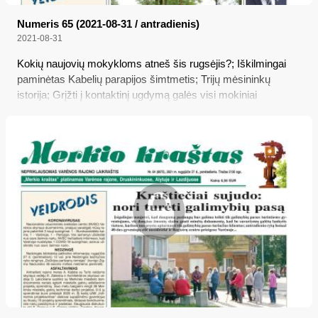
Numeris 65 (2021-08-31 / antradienis)
2021-08-31
Kokių naujovių mokykloms atneš šis rugsėjis?; Iškilmingai
paminėtas Kabelių parapijos šimtmetis; Trijų mėsininkų
istorija; Grįžti į kontaktinį ugdymą galės visi mokiniai