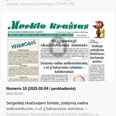
stiprinti organizmą persirgus COVID-19?
Numeris 10 (2022-02-04 / penktadienis)
2022-02-04
Sergantieji skaičiuojami šimtais; Įstatymą vadina
antikonstituciniu, o už jį balsavusius seimūnus –
kolaborantais; Monsinjorą primena Krikšto liudijimas, jo