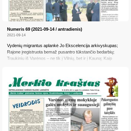
Numeris 69 (2021-09-14 / antradienis)
2021-09-14
Vydenių migrantus aplankė Jo Ekscelencija arkivyskupas;
Rajone įregistruota bemaž pusantro tūkstančio bedarbių;
Traukiniu iš Varėnos – ne tik į Vilnių, bet ir į Kauną; Kaip
veikia parduotuvės, bankai, paštas, „Sodra“