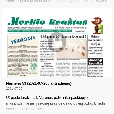
Gimnaziją baigę ruošiasi tiesti naujus gyvenimo tiltus; Rajono
politikų turtai
Numeris 53 (2021-07-20 / antradienis)
2021-07-20
Užpuolė tarakonai!; Varėnos poliklinika paskiepijo ir
migrantus; Kelias į sėkmę prasidėjo nuo dviejų ožkų; Briedis
vos nesukėlė avarijos