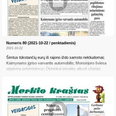
Numeris 80 (2021-10-22 / penktadienis)
2021-10-22
Šimtus tūkstančių eurų iš rajono iždo samsto nekliudomai;
Kaimynams įgriso varvantis automobilis; Monsinjoro šviesa
atgaivina prisiminimus; Ūkininkai privalės atkurti užartas
pievas; Nuo šiandienos – papildomas ribojimas neturintiems
galimybių paso; Mokinių atostogas ilgins dviem dienomis