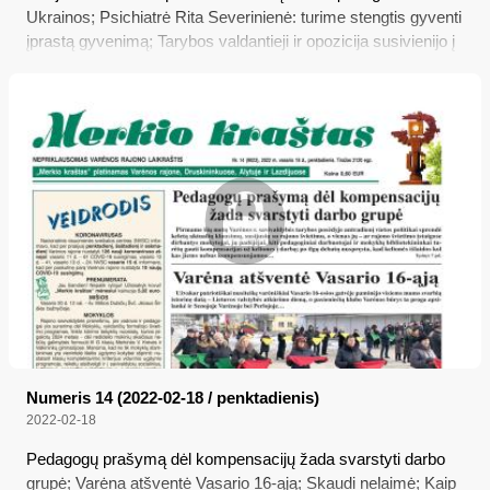
Ukrainos; Psichiatrė Rita Severinienė: turime stengtis gyventi
įprastą gyvenimą; Tarybos valdantieji ir opozicija susivienijo į
„Vieningąją Varėną“; Siurprizas
Numeris 14 (2022-02-18 / penktadienis)
2022-02-18
Pedagogų prašymą dėl kompensacijų žada svarstyti darbo
grupė; Varėna atšventė Vasario 16-ąją; Skaudi nelaimė; Kaip