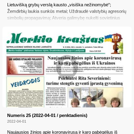
Lietuvišką grybų verslą kausto „visiška nežinomybė“;
Žemdirbių laukia sunkūs metai; Uždraudė valstybių agresorių
simbolių propagavimą; Atveria galimybę nukelti sovietinius
paminklus; Atšaukė ekstremaliąją situaciją dėl COVID-19
Numeris 25 (2022-04-01 / penktadienis)
2022-04-01
Naujausios žinios apie koronavirusą ir karo pabėgėlius iš