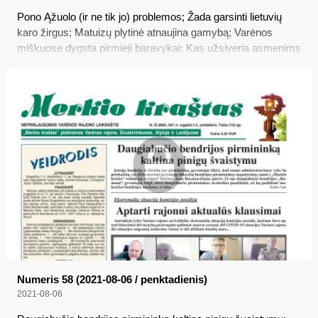
Pono Ąžuolo (ir ne tik jo) problemos; Žada garsinti lietuvių
karo žirgus; Matuizų plytinė atnaujina gamybą; Varėnos
miškuose dygsta pirmieji baravykai; Kas užsiveria asmenims
be galimybių paso
Numeris 58 (2021-08-06 / penktadienis)
2021-08-06