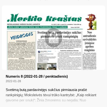
dovana ir... 102 metų amžiaus kaimynė; Atsiliepė nužudymu
Dubičiuose įtariamojo motina; Galimybių paso nebereikės jau
šeštadienį
Numeris 8 (2022-01-28 / penktadienis)
2022-01-28
Svetimą butą pardavinėjęs sukčius pirmiausia prašė
rankpinigių; Moksleivės tėvui trūko kantrybė: „Kaip reikiant
gavome per snukį“; Žinia žmonėms su negalia; Nuo
antradienio savivaldybės įstaigose apribos renginius