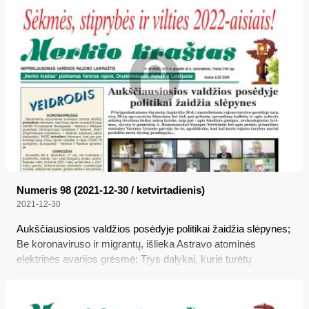
Numeris 98 (2021-12-30 / ketvirtadienis)
2021-12-30
Aukščiausiosios valdžios posėdyje politikai žaidžia slėpynes;
Be koronaviruso ir migrantų, išlieka Astravo atominės
elektrinės avarijos grėsmė; Trys dalykai, kurie turėtų
pasikeisti kaime