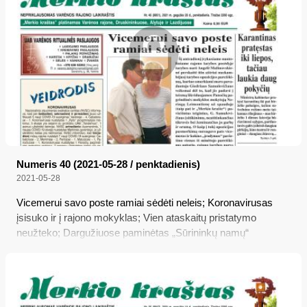
Numeris 40 (2021-05-28 / penktadienis)
2021-05-28
Vicemerui savo poste ramiai sėdėti neleis; Koronavirusas
įsisuko ir į rajono mokyklas; Vien ataskaitų pristatymo
neužteko; Dargužiuose paminėtas „Sūrininkų namų“
dešimtmetis; Karantinas pratęstas iki liepos, tačiau laukia
daug pokyčių