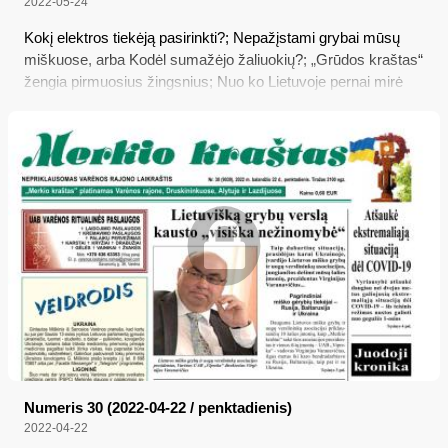
2022-05-24
Kokį elektros tiekėją pasirinkti?; Nepažįstami grybai mūsų
miškuose, arba Kodėl sumažėjo žaliuokių?; „Grūdos kraštas“
žengia pirmuosius žingsnius; Nuo ko Lietuvoje pernai mirė
daugiausia žmonių?; Pasieniečiai demaskavo korumpuotą
kolegą
Numeris 30 (2022-04-22 / penktadienis)
2022-04-22