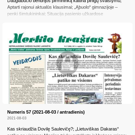
Daugiabučio bendrijos pirmininką kaltina pinigų švaistymu;
Aptarti rajonui aktualūs klausimai; „Ąþuolo“ gimnazijoje –
penki šimtukininkai; Situacija pasienio užkardose
Numeris 57 (2021-08-03 / antradienis)
2021-08-03
Kas skriaudžia Dovilę Saulevičę?; „Lietuviškas Dakaras“