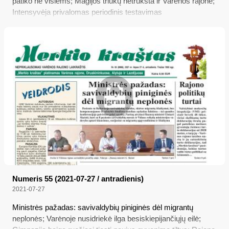
patiko ne visiems; Magijos triukų netrūksta ir Varėnos rajone;
Intensyvėja privalomas periodinis testavimas
Numeris 55 (2021-07-27 / antradienis)
2021-07-27
Ministrės pažadas: savivaldybių piniginės dėl migrantų
neplonės; Varėnoje nusidriekė ilga besiskiepijančiųjų eilė;