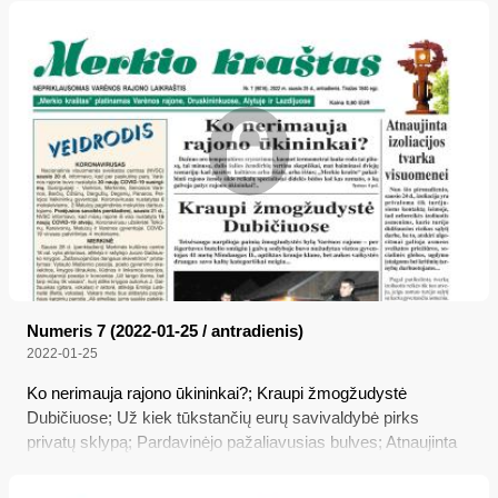
Numeris 7 (2022-01-25 / antradienis)
2022-01-25
Ko nerimauja rajono ūkininkai?; Kraupi žmogžudystė
Dubičiuose; Už kiek tūkstančių eurų savivaldybė pirks
privatų sklypą; Pardavinėjo pažaliavusias bulves; Atnaujinta
izoliacijos tvarka visuomenei