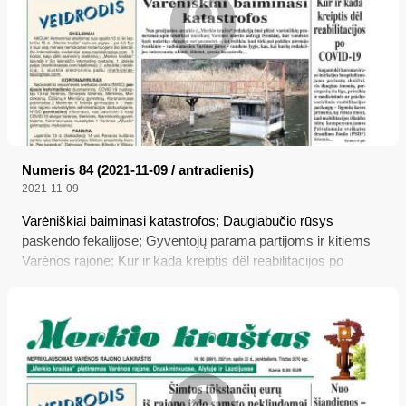
Numeris 84 (2021-11-09 / antradienis)
2021-11-09
Varėniškiai baiminasi katastrofos; Daugiabučio rūsys
paskendo fekalijose; Gyventojų parama partijoms ir kitiems
Varėnos rajone; Kur ir kada kreiptis dël reabilitacijos po
COVID-19