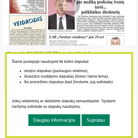
Numeris 34 (2021-05-07 / penktadienis)
2021-05-07
Šiame puslapyje naudojami tik būtini slapukai:
Vietos politikai per medikų profesinę šventę tardė...
sesijos slapukas (paslaugos veikimui),
išvaizdos nustatymo slapukas (šviesi / tamsi tema),
poliklinikos direktorių; Į rajono mokyklas sugrįžta abiturientai;
šio pranešimo slapukas (kad žinotume, jog sutinkate).
Varėniškiai paprašė grąžinti beveik 2 mln. eurų permokų
Jokių reklaminių ar stebėjimo slapukų nenaudojame. Tęsdami
naršymą sutinkate su slapukų naudojimu.
Daugiau informacijos
Supratau