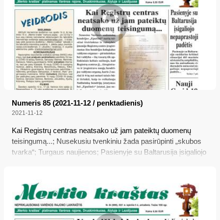
Numeris 85 (2021-11-12 / penktadienis)
2021-11-12
Kai Registrų centras neatsako už jam pateiktų duomenų
teisingumą...; Nusekusiu tvenkiniu žada pasirūpinti „skubos
tvarka“; Turgaus naujienos; Pasienyje su Baltarusija įsigaliojo
nepaprastoji padėtis; Nauji Covid-19 ribojimai; Pasienio
savivaldybės ruošiasi nepaprastajai padėčiai