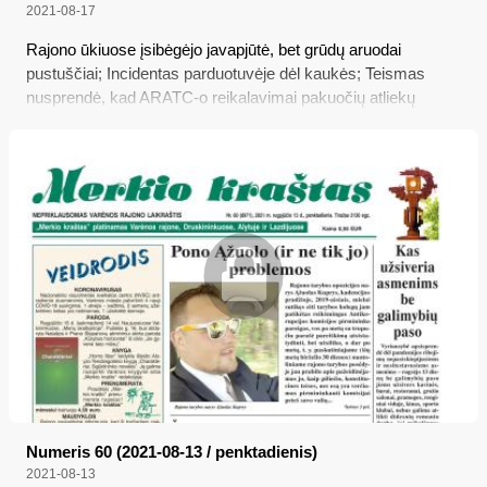
2021-08-17
Rajono ūkiuose įsibėgėjo javapjūtė, bet grūdų aruodai
pustuščiai; Incidentas parduotuvėje dėl kaukės; Teismas
nusprendė, kad ARATC-o reikalavimai pakuočių atliekų
surinkimui – neteisėti; Žada garsinti lietuvių karo žirgus;
Koronoviruso testai tampa mokami; Be galimybių paso –
griežtesni apribojimai
Numeris 60 (2021-08-13 / penktadienis)
2021-08-13