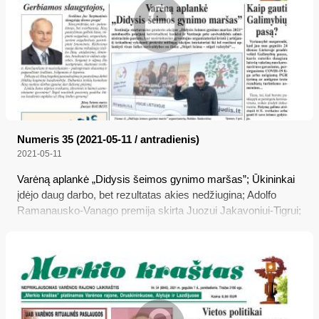
Numeris 35 (2021-05-11 / antradienis)
2021-05-11
Varėną aplankė „Didysis šeimos gynimo maršas”; Ūkininkai
įdėjo daug darbo, bet rezultatas akies nedžiugina; Adolfo
Ramanausko-Vanago premija skirta Juozui Jakavoniui-Tigrui;
Kaip gauti Galimybių pasą?