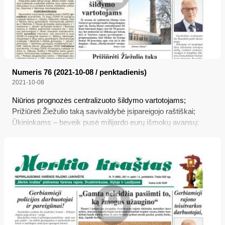
Numeris 76 (2021-10-08 / penktadienis)
2021-10-08
Niūrios prognozės centralizuoto šildymo vartotojams;
Prižiūrėti Žiežulio taką savivaldybė įsipareigojo raštiškai;
Ūkininkams – beveik pusė milijardo eurų išmokų avansų;
Privalomi testai – už pačių darbuotojų pinigus