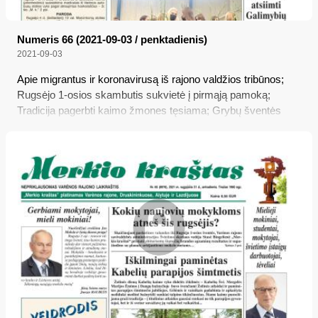
Numeris 66 (2021-09-03 / penktadienis)
2021-09-03
Apie migrantus ir koronavirusą iš rajono valdžios tribūnos;
Rugsėjo 1-osios skambutis sukvietė į pirmąją pamoką;
Tradicija pagerbti kaimo žmones tęsiama; Grybų šventės
nebus; Daugiau galimybių atsiimti Galimybių pasą