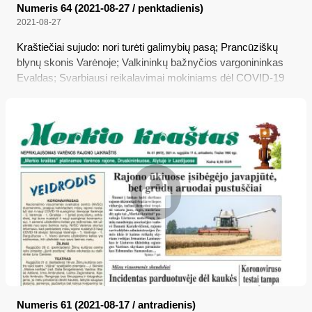
Numeris 64 (2021-08-27 / penktadienis)
2021-08-27
Kraštiečiai sujudo: nori turėti galimybių pasą; Prancūziškų
blynų skonis Varėnoje; Valkininkų bažnyčios vargonininkas
Evaldas; Svarbiausi reikalavimai mokiniams dėl COVID-19
Numeris 61 (2021-08-17 / antradienis)