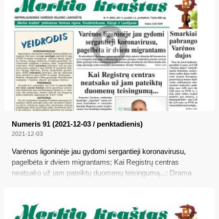
Numeris 91 (2021-12-03 / penktadienis)
2021-12-03
Varėnos ligoninėje jau gydomi sergantieji koronavirusu,
pagelbėta ir dviem migrantams; Kai Registrų centras
neatsako už jam pateiktų duomenų teisingumą...; Drama
Varėnos miškuose; Nauja tvarka dėl galimybių paso, testų ir
kaukių; Smarkiai pabrango Varėnos dujos; Po mėnesio
brangs geriamasis vanduo ir nuotekų tvarkymas