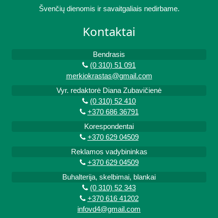
Švenčių dienomis ir savaitgaliais nedirbame.
Kontaktai
Bendrasis
(0 310) 51 091
merkiokrastas@gmail.com
Vyr. redaktorė Diana Zubavičienė
(0 310) 52 410
+370 686 36791
Korespondentai
+370 629 04509
Reklamos vadybininkas
+370 629 04509
Buhalterija, skelbimai, blankai
(0 310) 52 343
+370 616 41202
infovd4@gmail.com