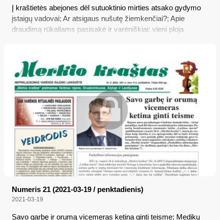
Į kraštietės abejones dël sutuoktinio mirties atsako gydymo
įstaigų vadovai; Ar atsigaus nušutę žiemkenčiai?; Apie
draudimą rūkaliams pasisakė ir varėniškiai: vieni ploja
rankomis, kiti draudimą laiko kvailyste
Numeris 21 (2021-03-19 / penktadienis)
2021-03-19
Savo garbę ir orumą vicemeras ketina ginti teisme; Medikų