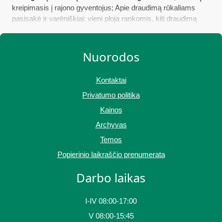
kreipimasis į rajono gyventojus; Apie draudimą rūkaliams
pasisakė ir varëniškiai: vieni ploja rankomis, kiti draudimą
laiko kvailyste
Nuorodos
Kontaktai
Privatumo politika
Kainos
Archyvas
Temos
Popierinio laikraščio prenumerata
Darbo laikas
I-IV 08:00-17:00
V 08:00-15:45