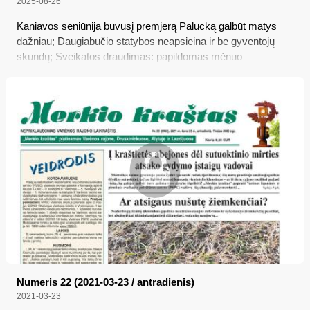
2025-08-26
Kaniavos seniūnija buvusį premjerą Palucką galbūt matys
dažniau; Daugiabučio statybos neapsieina ir be gyventojų
skundų; Sveikatos draudimas: papildomas mėnuo –
galimybė gydytis nemokamai ir įpareigojimas apsidrausti;
Nuo šiol elektros energetikos leidimų taisykles tvirtins VERT
Numeris 22 (2021-03-23 / antradienis)
2021-03-23