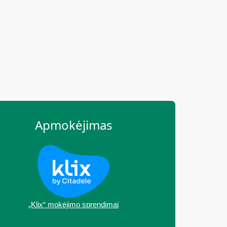
Apmokėjimas
„Klix“ mokėjimo sprendimai