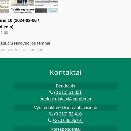
is 10 (2024-02-06 /
dienis)
02-06
abučių renovacijos tempai
po: nevilioja ir finansinė
a; Valdžia suplanavo
romobilių įkrovimo prieigas,
gyventojai neprašė; Ar tikrai
Kontaktai
s miršta?; Sartuose –
škio Stasio Kėrio ir jo ristūnų
Bendrasis
lės; Emocinės pagalbos linijos
(0 310) 51 091
ama, kuri nieko nekainuoja
merkiokrastas@gmail.com
Vyr. redaktorė Diana Zubavičienė
(0 310) 52 410
+370 686 36791
Korespondentai