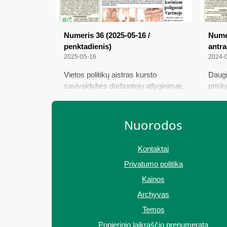
Numeris 36 (2025-05-16 /
Numer
penktadienis)
antra
2025-05-16
2024-
Vietos politikų aistras kursto
Daugi
savivaldybės darbuotojų atlyginimai;
prislo
Ypatinga diena Nedzingėje; Rajono
param
taryboje – ir šiukšlių reikalai;
elekt
Varėnoje – dar dvi elektromobilių
nors 
Nuorodos
įkrovimo stotelės; „Ne“ kariniam
kaima
poligonui Varėnoje
varėni
Kontaktai
perga
Privatumo politika
– par
Kainos
Archyvas
Temos
Popierinio laikraščio prenumerata