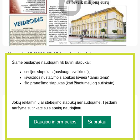
Numeris 37 (2020-05-15 / penktadienis)
2020-05-15
Šiame puslapyje naudojami tik būtini slapukai:
Savivaldybės rūmą planuoja modernizuoti už beveik milijoną
sesijos slapukas (paslaugos veikimui),
išvaizdos nustatymo slapukas (šviesi / tamsi tema),
eurų; Socialinių darbuotojų premijoms – daugiau nei 40 000
šio pranešimo slapukas (kad žinotume, jog sutinkate).
eurų; Kokius mūsų rajono kelius ir gatves tvarkys šiemet;
Karantinas dar labiau švelninamas
Jokių reklaminių ar stebėjimo slapukų nenaudojame. Tęsdami
naršymą sutinkate su slapukų naudojimu.
Daugiau informacijos
Supratau