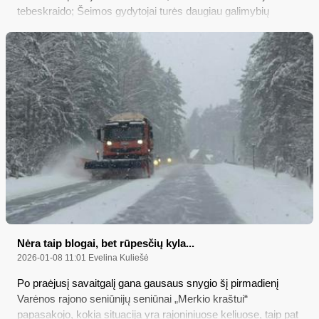
tebeskraido; Šeimos gydytojai turės daugiau galimybių
savarankiškai diagnozuoti ligas
Nėra taip blogai, bet rūpesčių kyla...
2026-01-08 11:01
Evelina Kuliešė
Po praėjusį savaitgalį gana gausaus snygio šį pirmadienį
Varėnos rajono seniūnijų seniūnai „Merkio kraštui“
papasakojo, kokia situacija yra rajoniniuose keliuose, taip pat