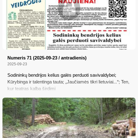
Numeris 71 (2025-09-23 / antradienis)
2025-09-23
Sodininkų bendrijos kelius galės perduoti savivaldybei;
Kūrybinga ir talentinga tauta; „Jaučiamės tikri lietuviai...“; Ten,
kur teatras kalba širdimi