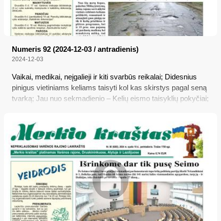
Numeris 92 (2024-12-03 / antradienis)
2024-12-03
Vaikai, medikai, neįgalieji ir kiti svarbūs reikalai; Didesnius
pinigus vietiniams keliams taisyti kol kas skirstys pagal seną
tvarką; Jau nuo sekmadienio – Kelių eismo taisyklių pokyčiai;
Kodėl būtina racionaliai vartoti antibiotikus?; Policija ieško
dingusios merginos