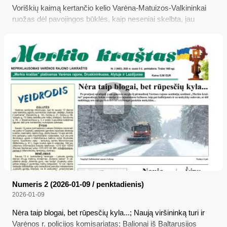
Voriškių kaimą kertančio kelio Varėna-Matuizos-Valkininkai
ruožas dėl pavojingos būklės, kaip neseniai skelbta, jau
įtrauktas į prioritetinį remontuotinų kelių sąrašą, tačiau šio
kaimo gyventojas Stanislovas Keršys, vien šiemet net tris
kartus nukentėjęs tame kelyje, netiki, jog jis bus greitai
suremontuotas, todėl siūlo savo variantus, kad bent kiti
nenukentėtų...
Numeris 2 (2026-01-09 / penktadienis)
2026-01-09
Nėra taip blogai, bet rūpesčių kyla...; Naują viršininką turi ir
Varėnos r. policijos komisariatas; Balionai iš Baltarusijos