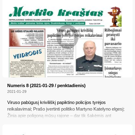
Numeris 8 (2021-01-29 / penktadienis)
2021-01-29
Viruso pabūgusį kriviliškį papiktino policijos tyrėjos
reikalavimai; Prašo įvertinti politiko Martyno Katelyno elgesį;
Žinia apie poligoną mūsų rajone – dar tik šakėmis ant
vandens rašyta; Ribojimai pratęsti iki pavasario;
Įsismarkavęs sniegas kraštiečiams pridarė bėdų