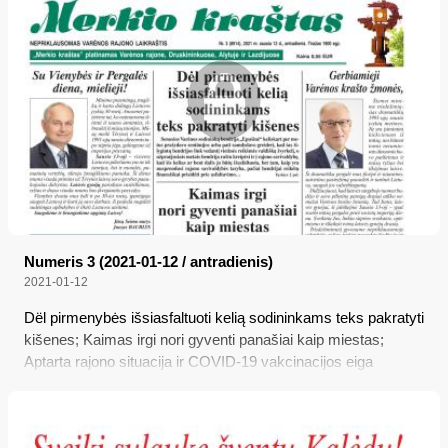
Numeris 3 (2021-01-12 / antradienis)
2021-01-12
Dël pirmenybės išsiasfaltuoti kelią sodininkams teks pakratyti
kišenes; Kaimas irgi nori gyventi panašiai kaip miestas;
Aptarta rajono situacija ir COVID-19 vakcinacijos eiga