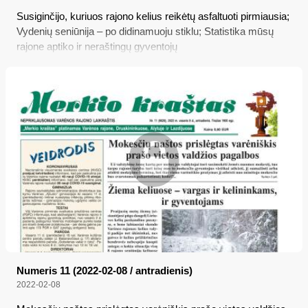
Susiginčijo, kuriuos rajono kelius reikėtų asfaltuoti pirmiausia;
Vydenių seniūnija – po didinamuoju stiklu; Statistika mūsų
rajone aptiko ir neraštingų gyventojų
Numeris 11 (2022-02-08 / antradienis)
2022-02-08