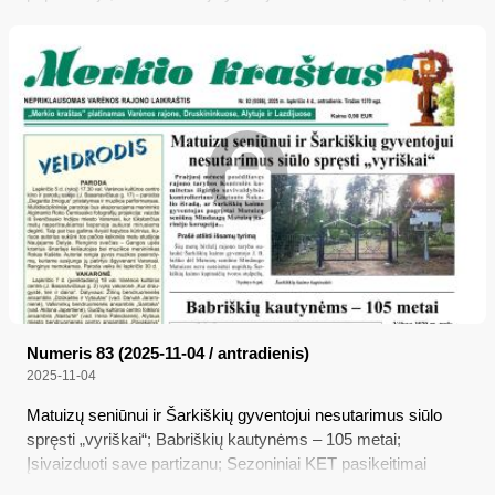
kalbėjomės ir su mokyklų vadovais, ar dėl sudėtingų oro
sąlygų moksleiviai sėkmingai pasiekia mokyklas...
Numeris 83 (2025-11-04 / antradienis)
2025-11-04
Matuizų seniūnui ir Šarkiškių gyventojui nesutarimus siūlo
spręsti „vyriškai“; Babriškių kautynėms – 105 metai;
Įsivaizduoti save partizanu; Sezoniniai KET pasikeitimai
keliuose – mažėja greitis automagistralėse ir greitkeliuose,