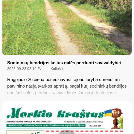
Sodininkų bendrijos kelius galės perduoti savivaldybei
2025-09-23 08:19
Evelina Kuliešė
Rugpjūčio 26 dieną posėdžiavusi rajono taryba sprendimu
patvirtino naują tvarkos aprašą, pagal kurį sodininkų bendrijos
nuo šiol galės perduoti savivaldybės žinion jų teritorijose
esančius kelius, tiesa, tie keliai pirmiausia turės atitikti jiems
keliamus reikalavimus...