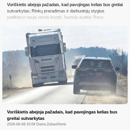
Voriškietis abejoja pažadais, kad pavojingas kelias bus greitai
sutvarkytas; Rinkų praradimas ir darbuotojų stygius
padiktavo naują verslo kryptį; Jaunojo audėjo Tomo
Antropoko pažaidimai autentikos motyvais; KGB ir sovietinė
psichiatrija, rezistentą Benediktą Navicką prisimenant
Voriškietis abejoja pažadais, kad pavojingas kelias bus
greitai sutvarkytas
2026-06-08 20:08
Diana Zubavičienė