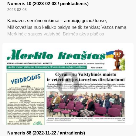
Numeris 10 (2023-02-03 / penktadienis)
2023-02-03
Kaniavos seniūno rinkimai – ambicijų gniaužtuose;
Miškovežius nuo keliuko baidys ne tik ženklas; Vazos namą
Merkinėje saugos valstybė; Baimės akys plačios
Numeris 88 (2022-11-22 / antradienis)