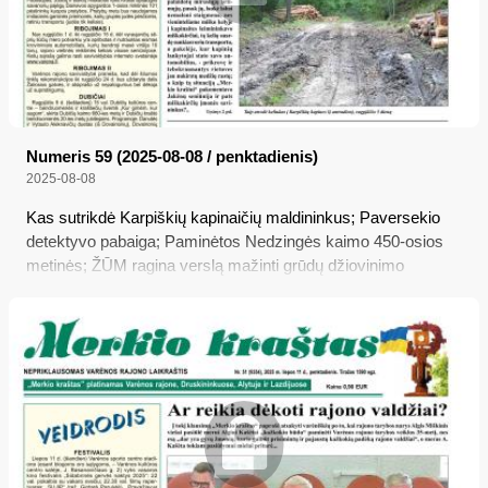
Numeris 59 (2025-08-08 / penktadienis)
2025-08-08
Kas sutrikdė Karpiškių kapinaičių maldininkus; Paversekio
detektyvo pabaiga; Paminėtos Nedzingės kaimo 450-osios
metinės; ŽŪM ragina verslą mažinti grūdų džiovinimo
įkainius; Varėnos rajone įkliuvo kontrabandininkų trio