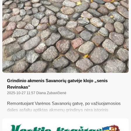
Grindinio akmenis Savanorių gatvėje klojo „senis
Revinskas“
2025-10-27 11:57
Diana Zubavičienė
Remontuojant Varėnos Savanorių gatvę, po važiuojamosios
dalies asfaltu aptiktas akmenų grindinys nėra istorinis
paveldas, nes jis klotas ne carinės Rusijos laikais, kai buvo
tiesiamas geležinkelis ir statoma Varėnos geležinkelio stotis,
bet daug vėliau – apie 1950 metus; taip teigia visą tą grindinio