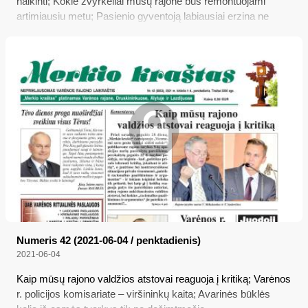
naikinti; Kokie žvyrkeliai mūsų rajone bus remontuojami
artimiausiu metu; Pasienio gyventoją labiausiai erzina ne
migrantai; Atgimstanti Merkinės dvarvietė
Numeris 42 (2021-06-04 / penktadienis)
2021-06-04
Kaip mūsų rajono valdžios atstovai reaguoja į kritiką; Varėnos
r. policijos komisariate – viršininkų kaita; Avarinės būklės