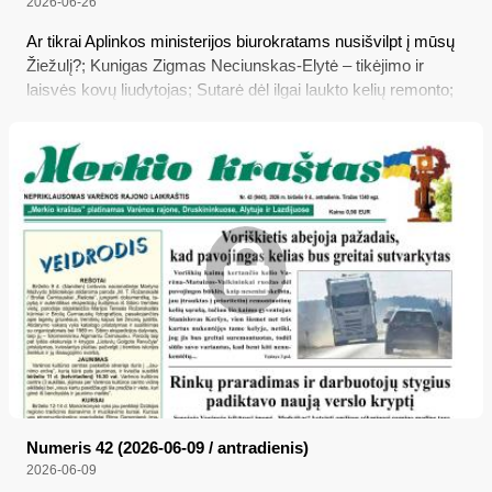
2026-06-26
Ar tikrai Aplinkos ministerijos biurokratams nusišvilpt į mūsų
Žiežulį?; Kunigas Zigmas Neciunskas-Elytė – tikėjimo ir
laisvės kovų liudytojas; Sutarė dėl ilgai laukto kelių remonto;
Išskirtinis vakaras Senojoje Varėnoje
Numeris 42 (2026-06-09 / antradienis)
2026-06-09