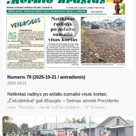
klojimo procesą savo akimis anuomet mačiusios dvi
varėniškės seserys...
Numeris 79 (2025-10-21 / antradienis)
2025-10-21
Netikėtas radinys po asfaltu sumaišė visas kortas;
„Čekutininkai“ gali džiaugtis – Seimas atmetė Prezidento
veto; Skurdas – ne tik tuščia piniginė...; V. Krėvės-
Mickevičiaus literatūrinė premija – Ievai Dumbrytei