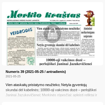
Numeris 39 (2021-05-25 / antradienis)
2021-05-25
Vien ataskaitų pristatymo neužteko; Netyla gyventojų
skundai dėl kabelinės; 10000-oji vakcinos dozė – perlojiškei
Janinai Jazukevičienei; Merkinės rūpesčiai: apleisti reliktai ir
duobėtos gatvės; Atmintinė meškeriotojams senjorams