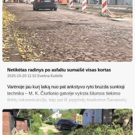
Netikėtas radinys po asfaltu sumaišė visas kortas
2025-10-20 11:32
Evelina Kuliešė
Varėnoje jau kurį laiką nuo pat ankstyvo ryto bruzda sunkioji
technika – M. K. Čiurlionio gatvėje vyksta šilumos tiekimo
tinklų rekonstrukcija, taip pat iš pagrindų tvarkoma Savanorių
gatvė; o štai pastarojoje gatvėje išardžius asfaltą buvo
aptiktas senas akmeninis grindinys, dėl kurio Kultūros
paveldo departamento specialistai iš pradžių remonto darbus
apskritai sustabdė, o paskui įpareigojo rajono savivaldybę
tuos akmenis išsaugoti...