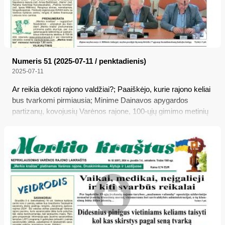
Numeris 51 (2025-07-11 / penktadienis)
2025-07-11
Ar reikia dėkoti rajono valdžiai?; Paaiškėjo, kurie rajono keliai
bus tvarkomi pirmiausia; Minime Dainavos apygardos
partizanų, kovojusių Varėnos rajone, 100-ųjų gimimo metinių
sukaktis; Automobilių pirkėjai tampa vis išrankesni