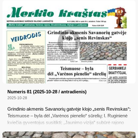
prasideda žieminių padangų sezonas; Žemės mokestį reikia
sumokėti iki lapkričio 17 d.; Čia teatras išlieka gyvas
Numeris 81 (2025-10-28 / antradienis)
2025-10-28
Grindinio akmenis Savanorių gatvėje klojo „senis Revinskas“;
Teismuose – byla dėl „Varėnos pienelio“ sūrelių; I. Ruginienė
kviečia gyventojus susitikti; „Jaunimo vizija“ subūrė rajono
jaunimą kurti savo krašto ateitį