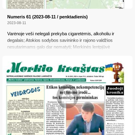
Numeris 61 (2023-08-11 / penktadienis)
2023-08-11
Varėnoje veši nelegali prekyba cigaretėmis, alkoholiu ir
degalais; Atokios sodybos savininko ir rajono valdžios
nesutarimams galo dar nematyti; Merkinės lentpjūvė
trumpam virto šiuolaikinio meno centru