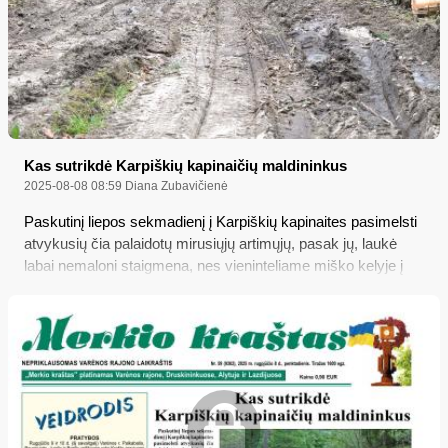
Kas sutrikdė Karpiškių kapinaičių maldininkus
2025-08-08 08:59
Diana Zubavičienė
Paskutinį liepos sekmadienį į Karpiškių kapinaites pasimelsti
atvykusių čia palaidotų mirusiųjų artimųjų, pasak jų, laukė
labai nemaloni staigmena, nes vieninteliame miško kelyje į
kapinaites šeimininkavo miškakirčiai, tą kelią suardę
sunkiasvoriu transportu, o pakelėje, kur kapinių lankytojai
stato savo automobilius, - prikrovę ir tebekraunantys rietuves
jau nukirstų medžių rastų; o kaip tą situaciją „Merkio kraštui“
pakomentavo Jakėnų seniūnija ir pats miškakirčių įmonės
savininkas?..