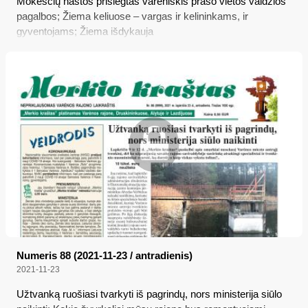
Mokesčių naštos prislėgtas varėniškis prašo vietos valdžios
pagalbos; Žiema keliuose – vargas ir kelininkams, ir
gyventojams; Žiema išdykauja
Numeris 88 (2021-11-23 / antradienis)
2021-11-23
Užtvanką ruošiasi tvarkyti iš pagrindų, nors ministerija siūlo