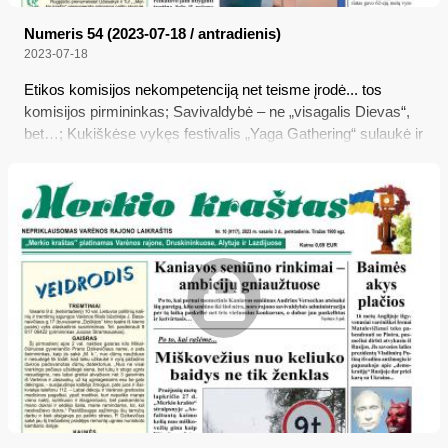
Numeris 54 (2023-07-18 / antradienis)
2023-07-18
Etikos komisijos nekompetenciją net teisme įrodė... tos
komisijos pirmininkas; Savivaldybė – ne „visagalis Dievas“,
bet…; Kukiškėse vykęs festivalis „Yaga Gathering“ sulaukė ir
policijos dėmesio