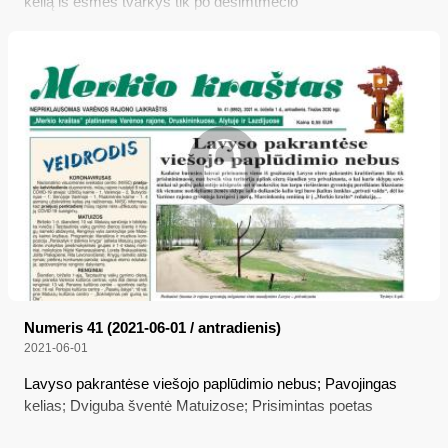
kelią iš esmės tvarkys tik po dešimtmečio
Numeris 41 (2021-06-01 / antradienis)
2021-06-01
Lavyso pakrantėse viešojo paplūdimio nebus; Pavojingas
kelias; Dviguba šventė Matuizose; Prisimintas poetas