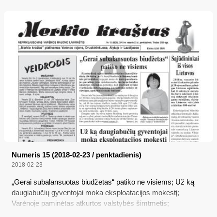
Numeris 15 (2018-02-23 / penktadienis)
2018-02-23
„Gerai subalansuotas biudžetas“ patiko ne visiems; Už ką
daugiabučių gyventojai moka eksploatacijos mokestį;
Varėnoje paminėtas atkurtos valstybės šimtmetis;
Susitikimas su ūkininku Liškiavoje; Sąjūdininkai iš visos