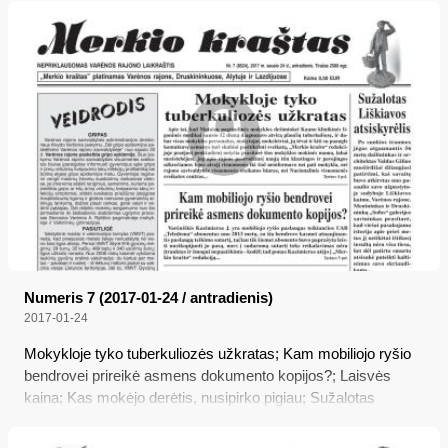
Lietuvos
Numeris 7 (2017-01-24 / antradienis)
2017-01-24
Mokykloje tyko tuberkuliozės užkratas; Kam mobiliojo ryšio
bendrovei prireikė asmens dokumento kopijos?; Laisvės
kaina; Kas mokėjo derėtis, nusipirko pigiau; Sužalotas
Liškiavos atsiskyrėlis