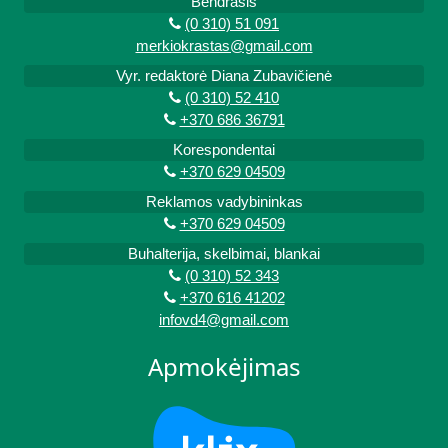
Bendrasis
(0 310) 51 091
merkiokrastas@gmail.com
Vyr. redaktorė Diana Zubavičienė
(0 310) 52 410
+370 686 36791
Korespondentai
+370 629 04509
Reklamos vadybininkas
+370 629 04509
Buhalterija, skelbimai, blankai
(0 310) 52 343
+370 616 41202
infovd4@gmail.com
Apmokėjimas