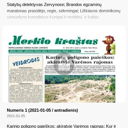
Statybų detektyvas Zervynose; Brandos egzaminų
maratonas prasidėjo, regis, sėkmingai; Liškiavos dominikonų
vienuolyno komplekse kunigai ir meldėsi, ir kalėjo
Numeris 1 (2021-01-05 / antradienis)
2021-01-05
Karinio poligono paieškos: akiratyje Varėnos rajonas; Kur ir