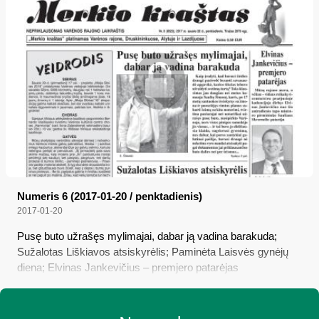
Numeris 6 (2017-01-20 / penktadienis)
2017-01-20
Pusę buto užrašęs mylimajai, dabar ją vadina barakuda;
Sužalotas Liškiavos atsiskyrėlis; Paminėta Laisvės gynėjų
diena; Elvinas Jankevičius – premjero patarėjas