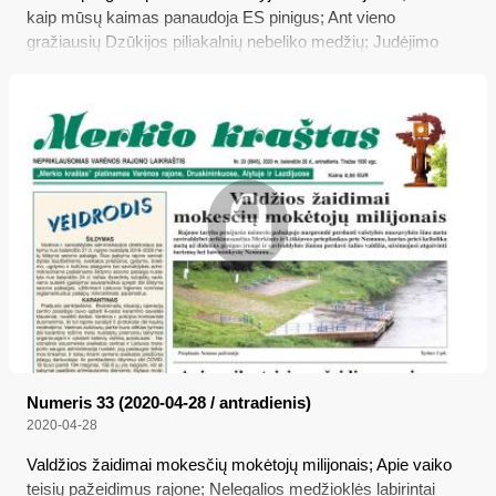
kaip mūsų kaimas panaudoja ES pinigus; Ant vieno
gražiausių Dzūkijos piliakalnių nebeliko medžių; Judėjimo
ribojimai pratęsti
Numeris 33 (2020-04-28 / antradienis)
2020-04-28
Valdžios žaidimai mokesčių mokėtojų milijonais; Apie vaiko
teisių pažeidimus rajone; Nelegalios medžioklės labirintai