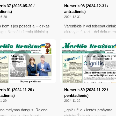
aldybių taryboms, tad ir mūsų
is 37 (2025-05-20 /
Numeris 98 (2024-12-31 /
o taryba prieš savaitę patvirtino
dienis)
antradienis)
nojamojo turto mokesčio
05-20
2024-12-31
...
s komisijos posėdžiai – cirkas
Varėniškis ir vėl teisėsauginin
nigų; Nenašių žemių ūkininkų
akiratyje: šįkart – dėl dokumen
ybė baigiasi; Varėna skiria
klastojimo; Nuo rytdienos
atymą vasarai; Kiek
varėniškiams gerokai pabrang
ime už savo nekilnojamąjį
dujos; Chorų festivalis su No
Kazlaus; Patvirtintas 2025 me
biudžetas, kaip gyvensime kita
metais?
is 91 (2024-11-29 /
Numeris 89 (2024-11-22 /
adienis)
penktadienis)
11-29
2024-11-22
no mėlynas dangus; Rajono
„Igničiui“ jo klientės prašymai 
kams toliau kaitina kraują
vietoje; Žinia dirbantiems