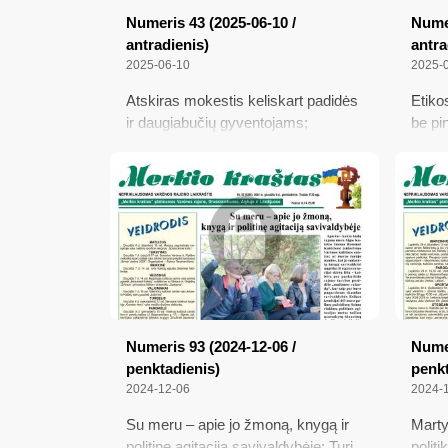
saviv
Numeris 43 (2025-06-10 /
Numer
rajon
antradienis)
antra
nekil
2025-06-10
2025-
tarifus
Atskiras mokestis keliskart padidės
Etiko
ir daugiabučių gyventojams;
be pi
Nusibodo prašyti, kai niekas
kantr
negirdi...; Renka parašus NT
pasim
mokesčio įstatymui keisti gyventojų
mokės
iniciatyva; Škvalas siautėjo ir mūsų
turtą?
rajone
Numeris 93 (2024-12-06 /
Numer
penktadienis)
penkt
2024-12-06
2024-
Su meru – apie jo žmoną, knygą ir
Marty
politinę agitaciją savivaldybėje; Turi
politi