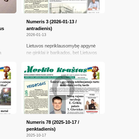
Numeris 3 (2026-01-13 /
us
antradienis)
2026-01-13
Lietuvos nepriklausomybę apgynė
a
ne ginklai ir barikados, bet Lietuvos
žmonių drąsa, pasiaukojimas ir
ryžtas; Kas už leidimą verstis verslu
mokės 104 eurus, o kas jį gaus
dykai?; Auginantys vaikus sulauks
 tad
didesnių išmokų: kaip efektyviausiai
jas įdarbinti
mūsų
sčių
 šiame
Numeris 78 (2025-10-17 /
penktadienis)
2025-10-17