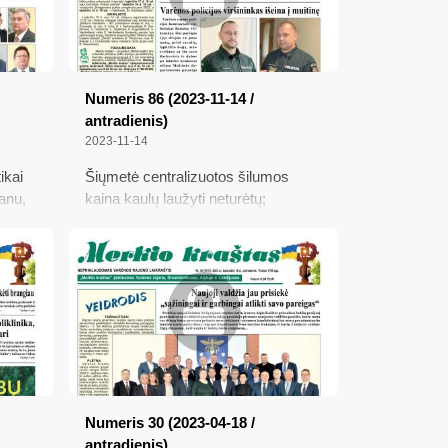
au
Numeris 86 (2023-11-14 /
antradienis)
2023-11-14
ikai
Šiųmetė centralizuotos šilumos
anu,
kaina kaulų laužyti neturėtų;
Varėnos policijos viršininkas išeina į
os
muitinę; Į Lietuvos paštą akis
nukreipė ir Seimo liberalai su
socialdemokratais; Kantrūs žmonės
Numeris 30 (2023-04-18 /
antradienis)