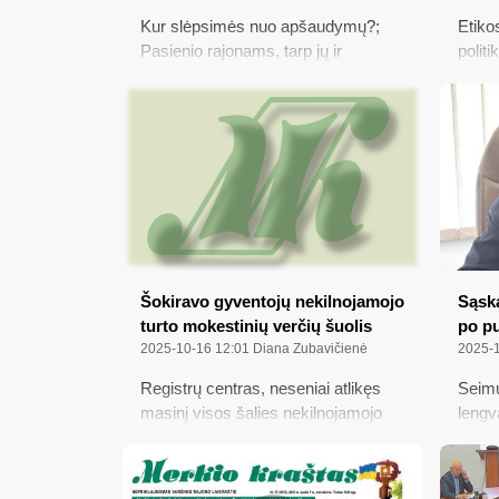
Kur slėpsimės nuo apšaudymų?;
Etiko
Pasienio rajonams, tarp jų ir
polit
Varėnos, – ypatingas specialiųjų
verti
tarnybų dėmesys; Po mėnesio
serga
vieniems elektra brangs, kitiems
Polit
pigs; Ką svarbu žinoti ūkininkams
valst
dėl KPP projektų finansavimo;
mln. 
Kviečia prisijungti prie tarptautinės
žemė
akcijos
Šokiravo gyventojų nekilnojamojo
Sąska
turto mokestinių verčių šuolis
po p
2025-10-16 12:01
Diana Zubavičienė
2025-1
Registrų centras, neseniai atlikęs
Seimu
masinį visos šalies nekilnojamojo
lengv
turto (NT) vertinimą ir nustatęs to
vertė
NT mokestines vertes, kurios nuo
centr
kitų metų sausio 1-osios bus
vanden