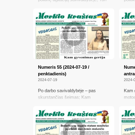
daug patirties ir žinių, bet darbo –
turga
negavo; Ar Kalėdų senelis irgi turi
namai
mokėti mokesčius?
sukakt
atlei
patei
Numeris 55 (2024-07-19 /
Numer
penktadienis)
antra
2024-07-19
2024-
Po darbo savivaldybėje – pas
Kam g
skurstančias šeimas; Kam
motoc
gyvenimas gerėja; Dzūkų festivalyje
ženkl
– neįtikėtina jūra žmonių; Senatvės
Pirmi
pensijos amžiaus sulaukusiems
žmonėms – daugiau paslaugų