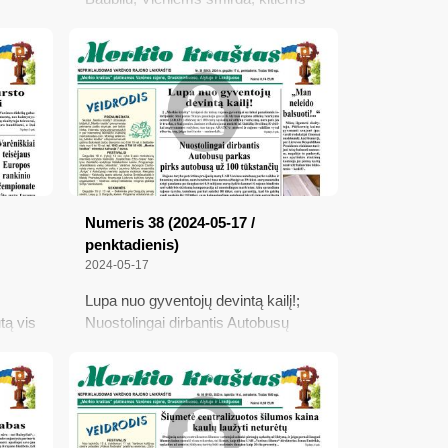
ne; Greitosios pagalbos automobilį
enos;
aptalžė keptuve, kliuvo ir policijos
s
pareigūnui; Žemės mokestį reikia
sumokėti iki lapkričio 15 d.
Numeris 38 (2024-05-17 /
penktadienis)
2024-05-17
Lupa nuo gyventojų devintą kailį!;
tą vis
Nuostolingai dirbantis Autobusų
parkas pirks autobusą už 100
oro
tūkstančių; Aktualu žmonėms su
-
negalia: ar reikia papildomai kreiptis
uropos
į Agentūrą?; „Man neleido balsuoti!..“