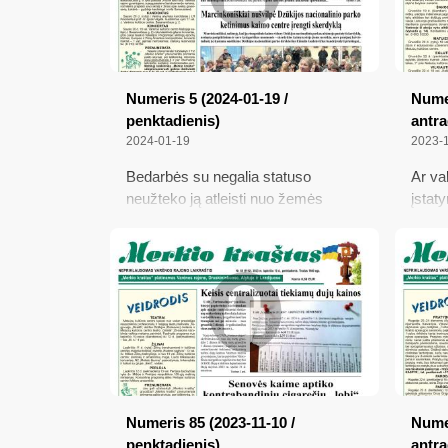
Numeris 5 (2024-01-19 /
Numer
penktadienis)
antra
2024-01-19
2023-
Bedarbės su negalia statuso
Ar va
neužteko ją atleisti nuo žemės
įstat
mokesčio; Marcinkoniškiai nušvilpė
Kalėdų
Dzūkijos nacionalinio parko
Mokes
ketinimus kaimo centre įrengti
Varėn
skerdyklą; „Lietuvos
kavali
nepriklausomybę apgynė ne ginklai
ir ne barikados“...; Laisvės kaina
(praktinis pasiūlymas)
Numeris 85 (2023-11-10 /
Numer
penktadienis)
antra