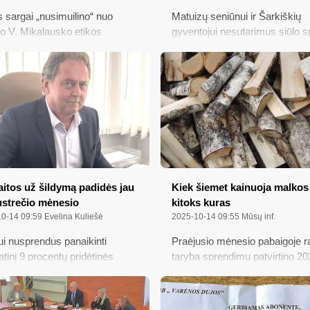
s sargai „nusimuilino“ nuo
Matuizų seniūnui ir Šarkiškių
iko V. Mikalausko etikos
gyventojui nesutarimus siūlo s
nimo; Kokiomis ligomis
„vyriškai“; Babriškių kautynėm
me mes ir mūsų kaimynai?;
105 metai; Įsivaizduoti save
inėms partijoms pusmečiui iš
partizanu; Sezoniniai KET
ybės biudžeto skirta beveik 3
pasikeitimai keliuose – mažėja
eurų; Ką svarbu žinoti apie
greitis automagistralėse ir
s mokestį 2025 metais?
greitkeliuose, prasideda žiemin
padangų sezonas; Žemės mok
reikia sumokėti iki lapkričio 17 
Čia teatras išlieka gyvas
itos už šildymą padidės jau
Kiek šiemet kainuoja malkos 
ustrečio mėnesio
kitoks kuras
0-14 09:59
Evelina Kuliešė
2025-10-14 09:55
Mūsų inf.
i nusprendus panaikinti
Praėjusio mėnesio pabaigoje r
atinį 9 procentų pridėtinės
taryba sprendimu patvirtino 20
s mokesčio tarifą
2026 metų vidutines kuro kain
alizuotam šildymui ir karštam
būstų šildymo ir karšto vande
iui, didinant jį iki 21 procento,
paruošimo išlaidų kompensaci