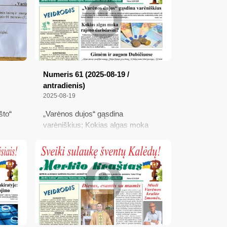
Gripo vakcina – jau Lietuvoje
 tuo
žiagos
i su
Numeris 61 (2025-08-19 /
antradienis)
2025-08-19
što“
„Varėnos dujos“ gąsdina
varėniškius; Kokias algas moka
je
rajono darbdaviai?; Gimėm ir augom
Dubičiuose; Varėniškių abiturientų
ngti
sėkmė; Kiek briedžių mūsų
us
medžiotojams leidžiama nušauti
is
tas