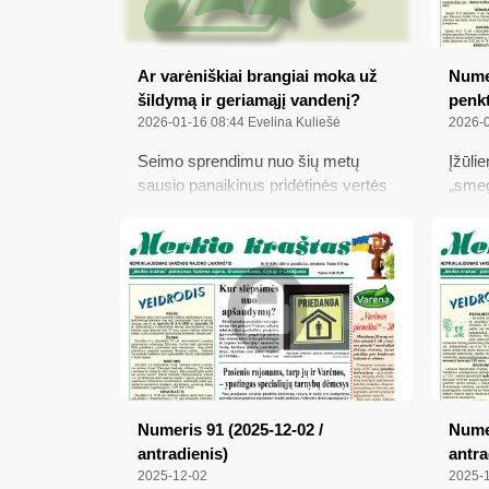
Ar varėniškiai brangiai moka už
Numer
šildymą ir geriamąjį vandenį?
penkt
2026-01-16 08:44
Evelina Kuliešė
2026-
Seimo sprendimu nuo šių metų
Įžūli
sausio panaikinus pridėtinės vertės
„smeg
mokesčio (PVM) lengvatą
prisp
centralizuotam šildymui, PVM
varėn
padidėjo nuo 9 iki 21 procento; ta
šildy
proga „Merkio kraštas“ panagrinėjo,
Laisv
kiek mūsų rajone, taip pat
Įsiga
kaimyniniuose ir kituose šalies
vertė
rajonuose kainuoja būstų šildymas ir
valgį
geriamasis vanduo...
Numeris 91 (2025-12-02 /
Numer
antradienis)
antra
2025-12-02
2025-