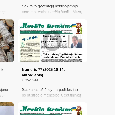
Šokiravo gyventojų nekilnojamojo
pręsti
turto mokestinių verčių šuolis; Mūsų
s –
rajono taryboje E. Grikšą pakeis T.
Glavickas; Kur nukeliauja žūklių
pinigai už leidimus žvejoti?; Vieta
Varėnos rajone, pripažinta geriausia
Europoje
ių
estį
d.;
ir
Numeris 77 (2025-10-14 /
antradienis)
2025-10-14
ajono
Sąskaitos už šildymą padidės jau
25-
po pustrečio mėnesio; „Čekutininkų“
as
gelbėtojų Seime nestabdo net
ns
Prezidento veto; Kiek šiemet
joms,
kainuoja malkos ir kitoks kuras;