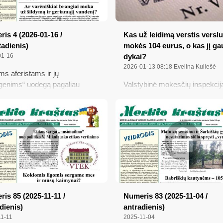
is 4 (2026-01-16 /
Kas už leidimą verstis verslu
adienis)
mokės 104 eurus, o kas jį ga
01-16
dykai?
2026-01-13 08:18
Evelina Kuliešė
ems aferistams ir jų
enims“ uodegą pagaliau
Valstybinė mokesčių inspekcij
audė kaip reikiant; Ar
pranešė, kad užsiimantieji
iškiai brangiai moka už
individualia veikla jau gali
mą ir geriamąjį vandenį?;
įsigyti verslo liudijimus 2026
ės liepsna Valkininkų aikštėje;
metams, o rajono taryba jau
liojo naujos statinių mokestinės
patvirtino ir šiųmečius įkainius,
s; Kada vaistus gerti prieš
apie tai, kokiais smulkiaisiais
, o kada po jo?
verslais daugiausia užsiima 
rajono gyventojai ir kiek moke
jie sumoka į rajono biudžetą –
„Merkio krašto“ straipsnyje...
is 85 (2025-11-11 /
Numeris 83 (2025-11-04 /
dienis)
antradienis)
11-11
2025-11-04