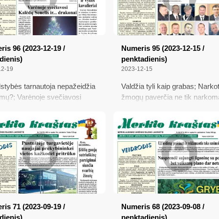
reformą nukėlė pusmečiu vėli
is 96 (2023-12-19 /
Numeris 95 (2023-12-15 /
dienis)
penktadienis)
12-19
2023-12-15
lstybės tarnautoja nepažeidžia
Valdžia tyli kaip grabas; Narkot
ymų?; Varėnoje svečiavosi
žmogų paverčia ne tik narkom
 Senelis ir... drakonai;
bet ir kaliniu...; Dvigubai didėja
čius moka ir Kalėdų Seneliai;
mėgėjų žvejybos leidimų kain
os krašto savanoriai ir Vyties
eriai
is 71 (2023-09-19 /
Numeris 68 (2023-09-08 /
dienis)
penktadienis)