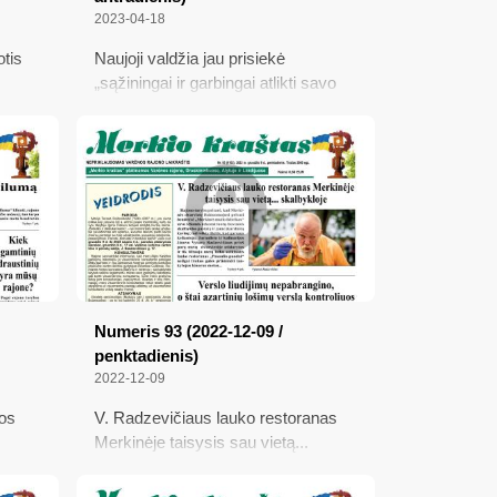
2023-04-18
otis
Naujoji valdžia jau prisiekė
„sąžiningai ir garbingai atlikti savo
pareigas“; Įsiskolinusieji už šildymą
dar
gali netekti net savo butų; Kaip dirbs
ė. Nuo
naujai išrinkti merai ir tarybos?;
žiojo
Nemokamai išveš buitines atliekas
Numeris 93 (2022-12-09 /
penktadienis)
2022-12-09
vos
V. Radzevičiaus lauko restoranas
Merkinėje taisysis sau vietą...
esnės
skalbykloje; Verslo liudijimų
nepabrangino, o štai azartinių lošimų