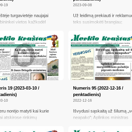
09-19
2023-09-08
štėje turgavietėje naujajai
Už leidimą prekiauti ir reklamu
bininkei vietos kažkodėl
teks susimokėti brangiau;
ūko; „Varėnos šilumos“
Nusprendė sujungti ligoninę su
orius tikisi, kad šildymas šį
poliklinika, bet veiksmų plano 
ą bus pigesnis; Dėl mažų
neturi; Merkinė. Merkinės dail
kimo kainų varėniškiai grybus
kamščiatraukių iki Vytauto Did
au pasilieka sau; Besibaigiantis
rių sezonas: pernai buvo
; Įžūlią gaują sutriuškinę
gūnai siunčia svarbią žinutę
is 19 (2023-03-10 /
Numeris 95 (2022-12-16 /
adienis)
penktadienis)
03-10
2022-12-16
ru norėjo matyti kai kurie
Išvydusi sąskaitą už šilumą „
jai atskirose rinkimų
neapako“; Aplinkos ministras
nkėse; Iš Juozo Dringelio
margioniškiams pažadėjo pig
inimų; Skolos kaupiasi už
medienos; Sniegas sukaustė