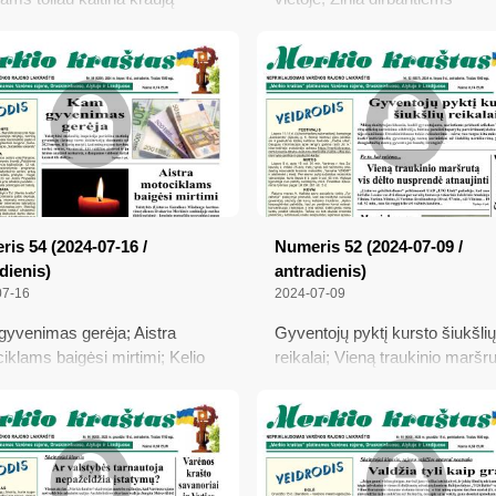
us reikalai; Merkinės globos
individualiai – verslo liudijimai
 paminėjo 30 veiklos metų
nebrangs; Dvi politinės staigm
į; Apie galimybę būti laikinai
Pilnėja knygų apie Marcinkoni
stam nuo mokesčių deklaracijų
lentyna
kimo
is 54 (2024-07-16 /
Numeris 52 (2024-07-09 /
dienis)
antradienis)
07-16
2024-07-09
yvenimas gerėja; Aistra
Gyventojų pyktį kursto šiukšlių
iklams baigėsi mirtimi; Kelio
reikalai; Vieną traukinio maršru
ų Varėnos gatvėse subtilybės;
dėlto nusprendė atnaujinti;
eji deklaravimo rezultatai
Marcinkonyse paminėtas hum
grupės „Spanguolė“ veiklos 25
metis; Varėniškiai teisėjaus E
rankinio čempionate; Teismų