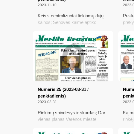
2023-11-10
2023-
Keisis centralizuotai tiekiamų dujų
Pustu
kainos; Senovės kaime aptiko
preky
kontrabandinių cigarečių „lobį“; Iš
pritr
tarptautinio konkurso Paryžiuje
direkt
parsivežė „Grand Prix“; Vidury
sezon
brastos arklių niekas nekeičia – tik
supir
Lietuvos paštas?
mieli
baida
geriau
parei
Numeris 25 (2023-03-31 /
Numer
penktadienis)
penkt
2023-03-31
2023-
Rinkimų spindesys ir skurdas; Dar
Ką me
vienas planas Varėnos mieste
rinkė
pastatyti daugiabutį; Šiukšlių
apyli
tvarkymo centras varėniškį
atsim