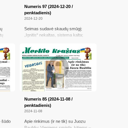
Numeris 97 (2024-12-20 /
penktadienis)
2024-12-20
kų
Seimas sudavė skaudų smūgį;
tų
„Ignitis“ nekaltas, sistema kalta;
s
meda
tų
is
Numeris 85 (2024-11-08 /
penktadienis)
2024-11-08
– šūdo
Apie rinkimus (ir ne tik) su Juozu
Baubliu; Vieniems smirda, kitiems –