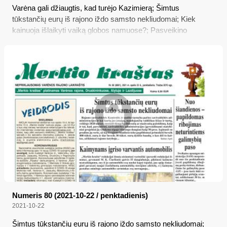
Varėna gali džiaugtis, kad turėjo Kazimierą; Šimtus
tūkstančių eurų iš rajono iždo samsto nekliudomai; Kiek
kainuoja išlaikyti vaiką globos namuose?; Pasveikino
pasaulio čempiones ir jų trenerius
Numeris 80 (2021-10-22 / penktadienis)
2021-10-22
Šimtus tūkstančių eurų iš rajono iždo samsto nekliudomai;