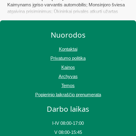
Kaimynams įgriso varvantis automobilis; Monsinjoro šviesa
atgaivina prisiminimus; Ūkininkai privalės atkurti užartas
pievas; Nuo šiandienos – papildomas ribojimas neturintiems
galimybių paso; Mokinių atostogas ilgins dviem dienomis
Nuorodos
Kontaktai
Privatumo politika
Kainos
Archyvas
Temos
Popierinio laikraščio prenumerata
Darbo laikas
I-IV 08:00-17:00
V 08:00-15:45