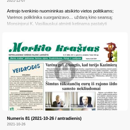
2021-12-07
Antrojo tvenkinio nuomininkas atsikirto vietos politikams;
Varėnos poliklinika suorganizavo… uždarą kino seansą;
Monsinjorui K. Vasiliauskui atminti ketinama pastatyti
koplytstulpį jo gimtinėje; Kai kas šį mėnesį gaus po dvi
„Sodros“ išmokas
Numeris 81 (2021-10-26 / antradienis)
2021-10-26