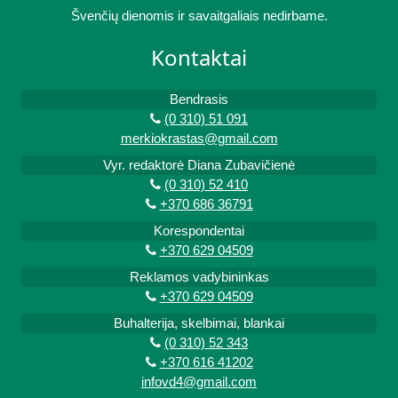
Švenčių dienomis ir savaitgaliais nedirbame.
Kontaktai
Bendrasis
(0 310) 51 091
merkiokrastas@gmail.com
Vyr. redaktorė Diana Zubavičienė
(0 310) 52 410
+370 686 36791
Korespondentai
+370 629 04509
Reklamos vadybininkas
+370 629 04509
Buhalterija, skelbimai, blankai
(0 310) 52 343
+370 616 41202
infovd4@gmail.com