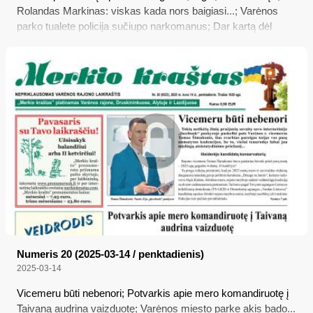
Rolandas Markinas: viskas kada nors baigiasi...; Varėnos
parko tualete policija sučiupo narkomanus; Dar kartą dėl
poligono; Sparčiai plinta užkrečiamosios gyvulių ligos
Numeris 20 (2025-03-14 / penktadienis)
2025-03-14
Vicemeru būti nebenori; Potvarkis apie mero komandiruotę į
Taivaną audrina vaizduotę; Varėnos miesto parke akis bado...