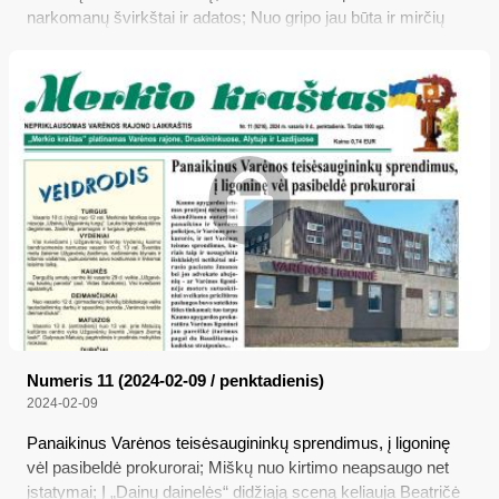
narkomanų švirkštai ir adatos; Nuo gripo jau būta ir mirčių
Numeris 11 (2024-02-09 / penktadienis)
2024-02-09
Panaikinus Varėnos teisėsaugininkų sprendimus, į ligoninę
vėl pasibeldė prokurorai; Miškų nuo kirtimo neapsaugo net
įstatymai; Į „Dainų dainelės“ didžiąją sceną keliauja Beatričė