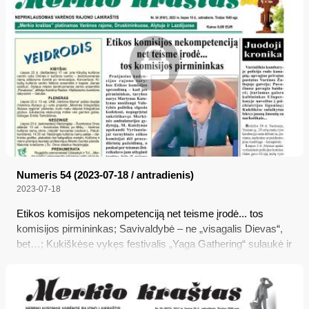
Numeris 54 (2023-07-18 / antradienis)
2023-07-18
Etikos komisijos nekompetenciją net teisme įrodė... tos
komisijos pirmininkas; Savivaldybė – ne „visagalis Dievas“,
bet…; Kukiškėse vykęs festivalis „Yaga Gathering“ sulaukė ir
policijos dėmesio