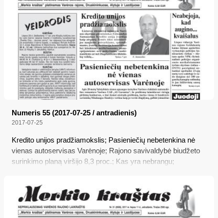
Numeris 55 (2017-07-25 / antradienis)
2017-07-25
Kredito unijos pradžiamokslis; Pasieniečių nebetenkina nė
vienas autoservisas Varėnoje; Rajono savivaldybė biudžeto
surinkimo planą viršijo 8,3 proc.; Kas yra nebrangu;
Neabejoja, kad augino... kvaišalus