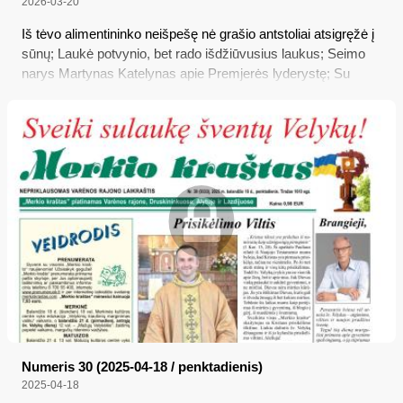
2026-03-20
Iš tėvo alimentininko neišpešę nė grašio antstoliai atsigręžė į
sūnų; Laukė potvynio, bet rado išdžiūvusius laukus; Seimo
narys Martynas Katelynas apie Premjerės lyderystę; Su
rastais 80 tūkst. vertės narkotikais siejamas ir varėniškis
Numeris 30 (2025-04-18 / penktadienis)
2025-04-18