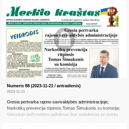
Numeris 88 (2023-11-21 / antradienis)
2023-11-21
Gresia pertvarka rajono savivaldybės administracijoje;
Narkotikų prevencija rūpinsis Tomas Šimukonis su komisija;
Vairuotojo pažymėjimo galiojimas bus stabdomas po pusės
metų pereinamojo laikotarpio; Stacionarinės palaikomojo
gydymo ir slaugos paslaugos: kam skiriamos, kaip