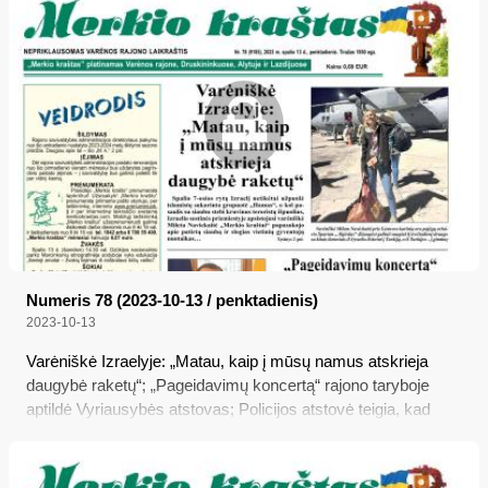
apmokamos, kur teikiamos?
Numeris 78 (2023-10-13 / penktadienis)
2023-10-13
Varėniškė Izraelyje: „Matau, kaip į mūsų namus atskrieja
daugybė raketų“; „Pageidavimų koncertą“ rajono taryboje
aptildė Vyriausybės atstovas; Policijos atstovė teigia, kad
narkotikų vartojimas ir platinimas Varėnos rajone yra
kontroliuojamas