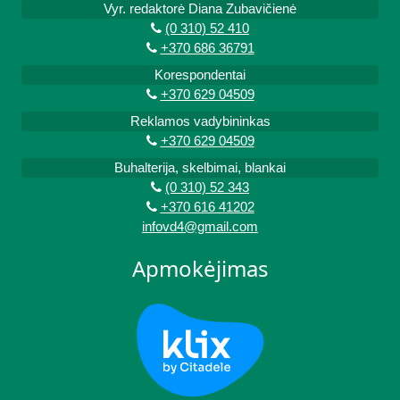
Vyr. redaktorė Diana Zubavičienė
(0 310) 52 410
+370 686 36791
Korespondentai
+370 629 04509
Reklamos vadybininkas
+370 629 04509
Buhalterija, skelbimai, blankai
(0 310) 52 343
+370 616 41202
infovd4@gmail.com
Apmokėjimas