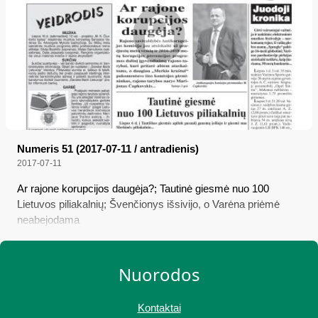
Numeris 51 (2017-07-11 / antradienis)
2017-07-11
Ar rajone korupcijos daugėja?; Tautinė giesmė nuo 100
Lietuvos piliakalnių; Švenčionys išsivijo, o Varėna priėmė
neabejodama
Nuorodos
Kontaktai