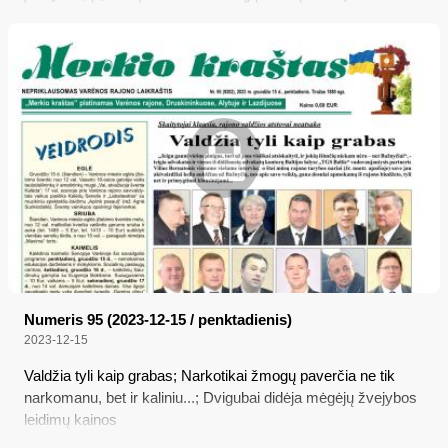
ir Bernardas!; Policijos pasitikėjimo linija „Narkotikams – NE“
Numeris 95 (2023-12-15 / penktadienis)
2023-12-15
Valdžia tyli kaip grabas; Narkotikai žmogų paverčia ne tik
narkomanu, bet ir kaliniu...; Dvigubai didėja mėgėjų žvejybos
leidimų kainos