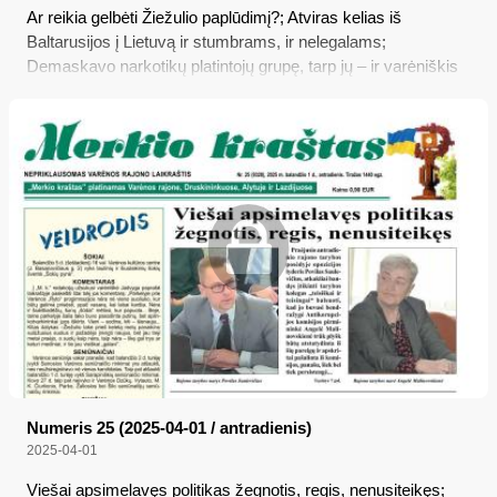
Ar reikia gelbėti Žiežulio paplūdimį?; Atviras kelias iš
Baltarusijos į Lietuvą ir stumbrams, ir nelegalams;
Demaskavo narkotikų platintojų grupę, tarp jų – ir varėniškis
Numeris 25 (2025-04-01 / antradienis)
2025-04-01
Viešai apsimelavęs politikas žegnotis, regis, nenusiteikęs;