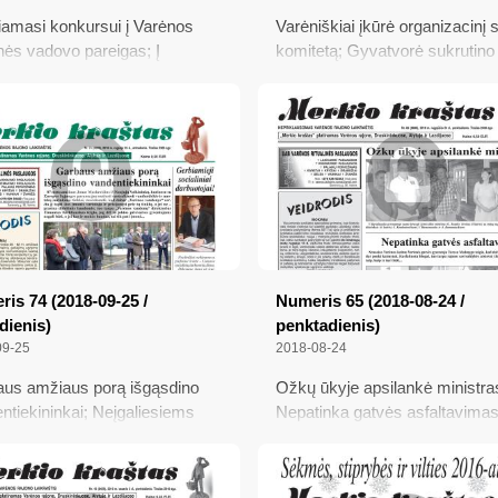
amasi konkursui į Varėnos
Varėniškiai įkūrė organizacinį s
inės vadovo pareigas; Į
komitetą; Gyvatvorė sukrutino 
nes Varėnos kavinėje įsivėlusi
žemėtvarką, ir policiją, ir
ininkė prašo atleidimo;
prokuratūrą; Savanorė kačių g
nalinio projekto apdovanojimą
be pagalbos nebeapsieina
usi Naujųjų Valkininkų
tekininkė
is 74 (2018-09-25 /
Numeris 65 (2018-08-24 /
dienis)
penktadienis)
09-25
2018-08-24
us amžiaus porą išgąsdino
Ožkų ūkyje apsilankė ministra
ntiekininkai; Neįgaliesiems
Nepatinka gatvės asfaltavimas
jos nepadidino?; Susitikimas
Naujieji Valkininkai kviečia
 metų; Pakeista Migracijos
išsiskalbti sielą ir vaizduotę
aus struktūra