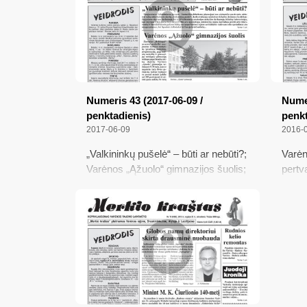
osios
Numeris 43 (2017-06-09 /
Numer
penktadienis)
penkt
2017-06-09
2016-
„Valkininkų pušelė“ – būti ar nebūti?;
Varėn
Varėnos „Ąžuolo“ gimnazijos šuolis;
pertv
Savivaldybėje pagerbti jaunieji
vykst
talentai ir jų mokytojai; Laukia
vilkik
šviežių bulvių
prašo