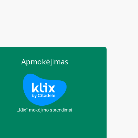
Apmokėjimas
„Klix“ mokėjimo sprendimai