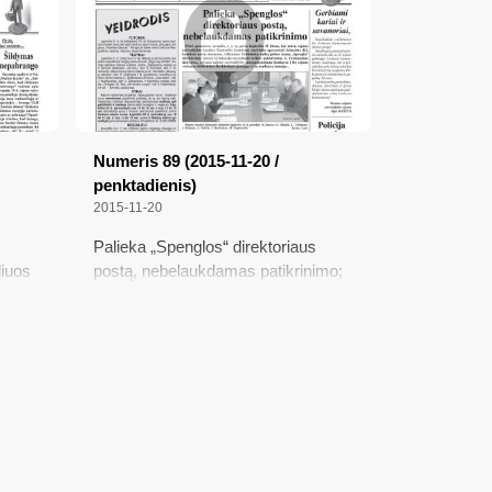
prekybininkai; Ar kriterijai neaiškūs?
Numeris 89 (2015-11-20 /
penktadienis)
2015-11-20
Palieka „Spenglos“ direktoriaus
liuos
postą, nebelaukdamas patikrinimo;
trikdė
Ar avys išgelbės Varėnos krašto
ūkininkus?; Dėmesys bus
skiriamas bendruomenių veiklai;
Policija prašo pagalbos