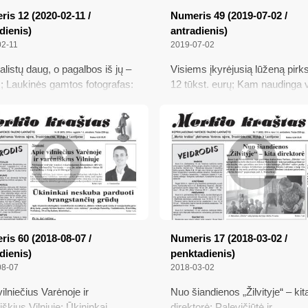
is 12 (2020-02-11 /
Numeris 49 (2019-07-02 /
dienis)
antradienis)
02-11
2019-07-02
alistų daug, o pagalbos iš jų –
Visiems įkyrėjusią lūženą pirk
s; Laukinės gamtos fotografas:
12 tūkst. eurų; Kam naudinga v
ų rezultatų nebūna; Stintų
Aladiškių kaimo kapinių tvorą?
kė ir varėniškiai; Kas negerai ir
Ilgamečio vairavimo profesion
ažu
patarimai
is 60 (2018-08-07 /
Numeris 17 (2018-03-02 /
dienis)
penktadienis)
08-07
2018-03-02
ilniečius Varėnoje ir
Nuo šiandienos „Žilvityje“ – kit
iškius Vilniuje; Ūkininkai
direktorė; Palevičiūtė ir