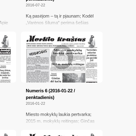
2016-07-22
Ką pasėjom – tą ir pjaunam; Kodėl
Apie
„Varėnos šiluma“ perima šešias
s
kaimų katilines?; Prekės
kolekcionieriams ir ne tik
Numeris 6 (2016-01-22 /
penktadienis)
2016-01-22
Miesto mokyklų laukia pertvarka;
2015 m. mokyklų reitingas; Ginčas
oji
dėl kačių; Kas tas „anonimas“?;
Varėniškės sukurtas produktas jau