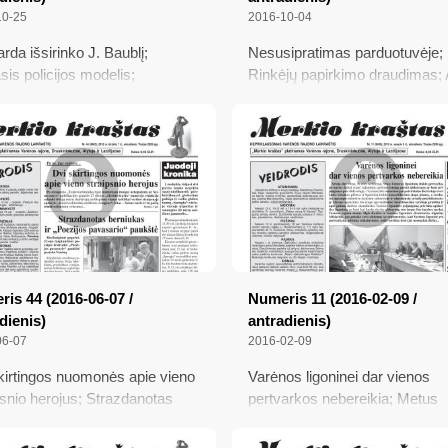
10-25
2016-10-04
rda išsirinko J. Baublį;
Nesusipratimas parduotuvėje;
sis policijos modelis;
Rinkėjų papirkimo draudimas; 
ikingi rinkimai; Seni pažįstami
eismo saugumą Grybų šventė
metu ir ne tik; Bulvių metas
is 44 (2016-06-07 /
Numeris 11 (2016-02-09 /
dienis)
antradienis)
06-07
2016-02-09
kirtingos nuomonės apie vieno
Varėnos ligoninei dar vienos
psnio herojus; Strazdanotas
pertvarkos nebereikia; Metus
ukas ir „Poezijos pavasario“
pradėjo 2016-ųjų Lietuvos maž
tė; Prašo atnaujinti laiškų
kultūros sostinė Merkinė;