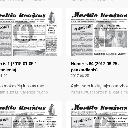
ba parduoti brangstančių
Dzidzevičienė prieš Lietuvą; A
 Dėl straipsnių... iškvietė
seksualinį priekabiavimą; Šiai 
iją!; Susiformuos gėlynai,
– tik tokios galimybės; Prašo
s nuo pavasario iki rudens
atpažinti
is 1 (2018-01-05 /
Numeris 64 (2017-08-25 /
adienis)
penktadienis)
01-05
2017-08-25
ino mokesčių lupikavimą;
Apie mero ir kitų rajono tarybo
anizuotas Varėnos rajono
narių turtus; Retoriniai klausim
nkės teismas; Naujas kelio
„kodėl“; Griežtinama ekologiš
as nelabai matomas;
grikių kontrolė; Laikai pasikeitė
lingų žemių išmokų vilionės
Krušos ir vaivorykštės efektas