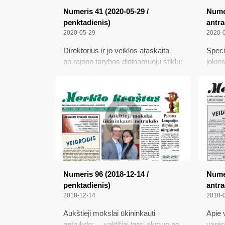
Numeris 41 (2020-05-29 /
Numer
penktadienis)
antra
2020-05-29
2020-
Direktorius ir jo veiklos ataskaita –
Speci
po rajono tarybos didinamuoju stiklu;
jokio
Paskutinis skambutis nuaidėjo ne tik
greit
nuotoliniu būdu; Geležinkelių valdžia
sulau
mus išbraukė; Kas varėniškį
negr
išmušė iš vėžių; Karantinas
pratęstas, bet vėl sušvelnintas
Numeris 96 (2018-12-14 /
Numer
penktadienis)
antra
2018-12-14
2018-
Aukštieji mokslai ūkininkauti
Apie v
netrukdo; ... valdžiai tarsi akmuo po
varėn