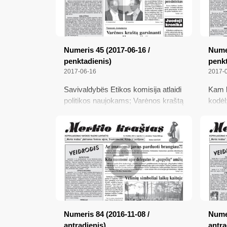
Numeris 45 (2017-06-16 /
Numer
penktadienis)
penkt
2017-06-16
2017-
Savivaldybës Etikos komisija atlaidi
Kam b
politikos naujokams; Varėnos kraštą
kodėl
garsinanti „Harmonija“ pasigenda
žemėt
valdžios dėmesio; Pagerbti
autob
sėkmingiausi sportininkai; Bankas
Valdan
nepagalvojo apie pensininkus
tvar
Numeris 84 (2016-11-08 /
Numer
antradienis)
antra