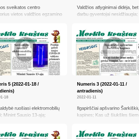
os sveikatos centro
Valdžios atlyginimai didėja, bet
torius vietos valdžios egzamino
darbu gyventojai nesidžiaugia;
ikė; Žodžio laisvė: tarp teisės
partizanų vadų bunkerio pagerb
teisės; Oro balionai su rūkalų
visi kovotojai už Lietuvos laisv
abanda skraidė ir mūsų rajone;
valdantieji krečia cirkus, šviet
onė su pasiūlymu
bendruomenė lieja ašaras; E
mokės gyventojams
kompensacijas; Dzūkijos
grybautojai turi dar vieną prieža
nekęsti Rusijos
is 5 (2022-01-18 /
Numeris 3 (2022-01-11 /
dienis)
antradienis)
01-18
2022-01-11
aldybė ruošiasi elektromobilių
Ilgapirščiai apšvarino Šarkiški
; Minint Sausio 13-ąją;
kapines; Kas už šiukšles šiem
ite mums, senjorams!;
mokės gerokai brangiau, kas – 
jo galioti naujos COVID-19
kodėl; Brangsta kūrenimas kie
ymo priemonės
kuru; Priėjom liepto galą