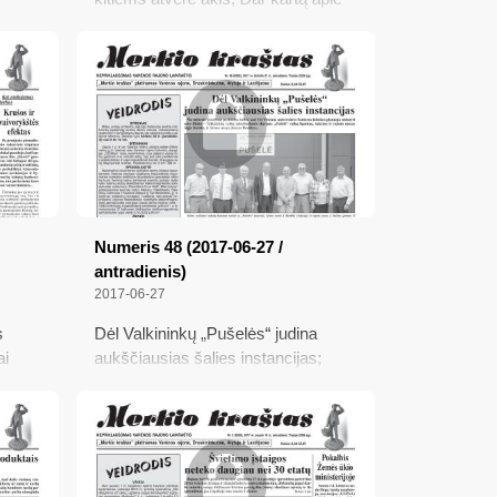
pie
Varėnos viešąjį tualetą, arba Kas ko
dienai
nesupranta; Kelio ženklą
„pasitobulino“ patys
Numeris 48 (2017-06-27 /
antradienis)
2017-06-27
s
Dėl Valkininkų „Pušelės“ judina
ai
aukščiausias šalies instancijas;
kų
Daktaro pagirios – palyginti
;
nesunkios; Ant vištos kojelės;
„Ekorato“ turguje – nauji
prekybininkai; Ar kriterijai neaiškūs?