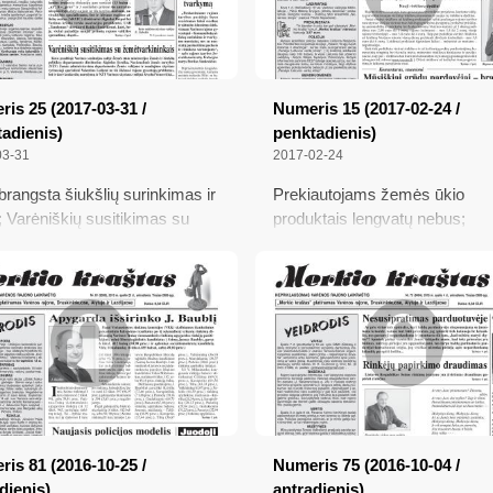
is 25 (2017-03-31 /
Numeris 15 (2017-02-24 /
adienis)
penktadienis)
03-31
2017-02-24
rangsta šiukšlių surinkimas ir
Prekiautojams žemės ūkio
; Varėniškių susitikimas su
produktais lengvatų nebus;
varkininkais; Mėlyną
Mūsiškiai grūdų pardavėjai –
usiuką jau atpažįsta;
brangininkai; Akcijos „Kaminu
tieji didina kainą už atliekų
rezultatai; Vieni laukia pirkėjų, k
kymą
pardavėjo
is 81 (2016-10-25 /
Numeris 75 (2016-10-04 /
dienis)
antradienis)