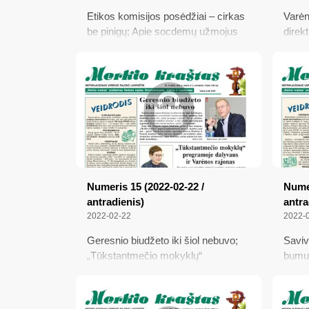
Etikos komisijos posėdžiai – cirkas
Varėn
be pinigų; Apie socdemų užmojus
direk
įvesti nekilnojamo turto mokestį ir
neišla
steigti karinį poligoną Varėnoje;
ir ne
Varėnoje duris atvėrė naujasis
kontr
sporto muziejus; Daugiau
Nuom
kompensuojama vaistų
Numeris 15 (2022-02-22 /
Numer
antradienis)
antra
2022-02-22
2022-
Geresnio biudžeto iki šiol nebuvo;
Saviv
„Tūkstantmečio mokyklų“
bumui
programoje dalyvaus ir Varėnos
Padėk
rajonas; Kodėl Senoji Varėna
Pradė
abejinga Vasario 16-ajai?; Šauliai
vald