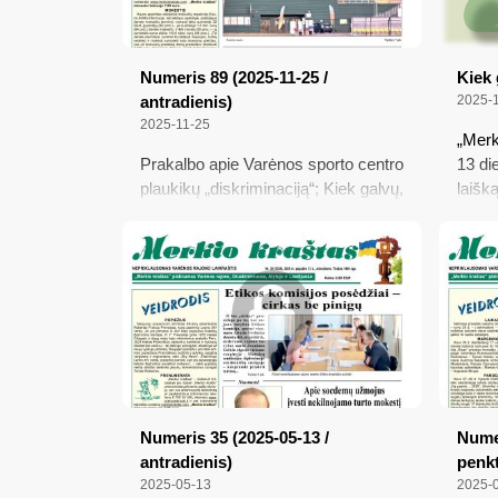
Numeris 89 (2025-11-25 /
Kiek 
antradienis)
2025-1
2025-11-25
„Merk
Prakalbo apie Varėnos sporto centro
13 di
plaukikų „diskriminaciją“; Kiek galvų,
laišk
tiek nuomonių; Prasidėjo senjorų
požiū
dienos internete; Suvienodinama
vadov
atostogų socialiniams darbuotojams
LNK t
trukmė; Seimas leido medikams
transl
konsultuoti iš nutolusios darbo
tema 
vietos
tingin
galim
gyven
pozic
pridėj
Numeris 35 (2025-05-13 /
Numer
antradienis)
penkt
2025-05-13
2025-