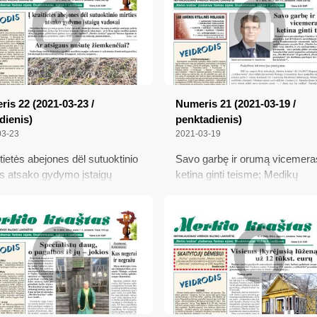
is 22 (2021-03-23 /
Numeris 21 (2021-03-19 /
dienis)
penktadienis)
03-23
2021-03-19
štietės abejones dël sutuoktinio
Savo garbę ir orumą vicemera
es atsako gydymo įstaigų
ketina ginti teisme; Medikų
ai; Ar atsigaus nušutę
kreipimasis į rajono gyventojus
enčiai?; Apie draudimą
draudimą rūkaliams pasisakė i
iams pasisakė ir varėniškiai:
varëniškiai: vieni ploja rankomis
 ploja rankomis, kiti draudimą
draudimą laiko kvailyste
kvailyste