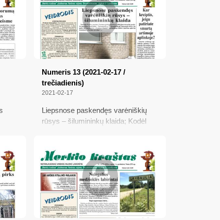
Kiekviena transporto priemonė
privalo turėti SDK
Numeris 13 (2021-02-17 /
trečiadienis)
2021-02-17
s
Liepsnose paskendęs varėniškių
rūsys – šilumininkų klaida; Kodėl
; Apie
opozicija nebalsavo, arba Koks
r
nedemokratiškas meras; Nuolat
, kiti
turime palaikyti kovinę parengtį; Kur
kreiptis, jeigu patiriate smurtą
artimoje aplinkoje?