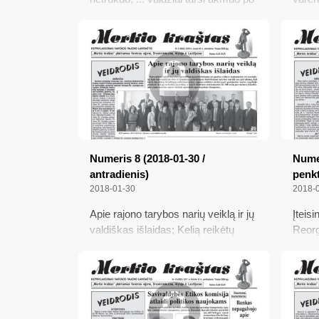
kaklu; Siūlymas, kaip surasti Ūtą;
nesku
Politinės kampanijos dalyviai jau
grūdų;
užregistruoti
polic
gražū
Numeris 8 (2018-01-30 /
Numer
antradienis)
penkt
2018-01-30
2018-
Apie rajono tarybos narių veiklą ir jų
Įteis
valdiškas išlaidas; Kelią reikėtų
Reorg
tvarkyti visoms suinteresuotoms
apyli
šalims; Bendradarbiavimo projektų
ženkl
teikimo pradžia; Laikini benamiai;
Neder
„Olimpinėje vaikų fiestoje“ iškovota
10 medalių