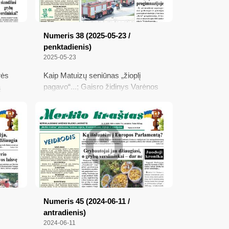
Numeris 38 (2025-05-23 /
penktadienis)
2025-05-23
rės
Kaip Matuizų seniūnas „žioplį
ą
pagavo“...; Gaisro židinys Varėnos
...;
„Ryto“ progimnazijoje; Dzūkija
nusipelnė daugiau (pagal
oną
socialdemokratus); Ką turi žinoti
ybų
žemdirbiai, nukentėję nuo šalnų;
Auditų išvados apie Alytaus r.
vadovų ir pavaldžių įstaigų veiklą;
Lietuva padavė Baltarusiją į
Tarptautinį Teisingumo Teismą
Numeris 45 (2024-06-11 /
antradienis)
2024-06-11