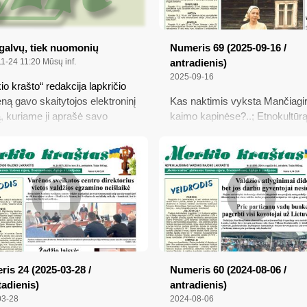
galvų, tiek nuomonių
Numeris 69 (2025-09-16 /
1-24 11:20
Mūsų inf.
antradienis)
2025-09-16
io krašto“ redakcija lapkričio
eną gavo skaitytojos elektroninį
Kas naktimis vyksta Mančiagi
ą, kuriame ji aprašė savo
kaimo kapinėse?..; Etnokultūr
rį į „vienos Varėnos įmonės
savyje nešamės kiekvienas, bet
ės žodžius“, pasakytus per
Aplankė šviesaus atminimo
eleviziją lapkričio 6 dieną
„Varpilės“ choro vadovę Ram
iuotoje laidoje „Už ir prieš“
Velžienę; Grybų šventės varž
„Ar Lietuvos jaunimas –
dalyviai pririnko beveik 300 kg
iai?“, bei paprašė suteikti
grybų; Kodėl skundžiasi grybų
ybę ir Varėnos rajono
verslininkai?
tojams „pareikšti savo
iją“, ką redakcija padarė,
usi ir savo trigrašį...
is 24 (2025-03-28 /
Numeris 60 (2024-08-06 /
adienis)
antradienis)
03-28
2024-08-06