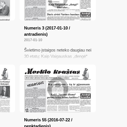
Numeris 3 (2017-01-10 /
antradienis)
2017-01-10
Švietimo įstaigos neteko daugiau nei
30 etatų; Kaip Vaigauskas „dengė“
liberalus...; Duris atvėrė Varėnos
kas“
baseinas; Nėra padėties be išeities;
iti –
Pokalbis Žemės ūkio ministerijoje
Numeris 55 (2016-07-22 /
penktadienis)