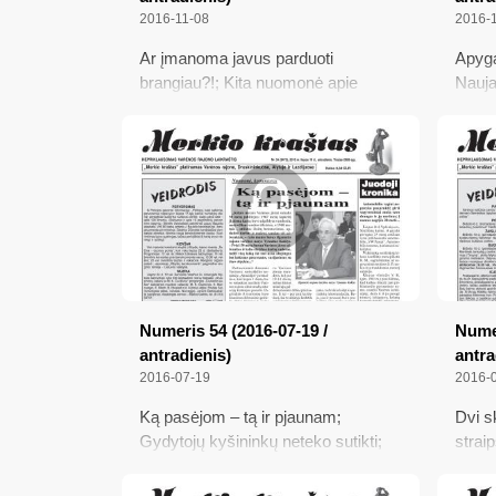
2016-11-08
2016-
Ar įmanoma javus parduoti
Apyga
brangiau?!; Kita nuomonė apie
Nauja
delegatus ir „pupyčių“ amžių; Vėlinių
Nuota
simboliai laikų kaitoje; Vietos
vandalų „pratybos“; Valdžia pamiršo
įžiebti šviestuvą
Numeris 54 (2016-07-19 /
Numer
antradienis)
antra
2016-07-19
2016-
Ką pasėjom – tą ir pjaunam;
Dvi s
Gydytojų kyšininkų neteko sutikti;
strai
Pardavėjai – kone iš visos Lietuvos
berni
paukš