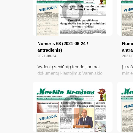
kitaip paminėjo Lietuvos
nepriklausomybės atkūrimo dieną
Numeris 63 (2021-08-24 /
Numer
antradienis)
antra
2021-08-24
2021-
Vydenių seniūniją temdo įtarimai
Į kra
dokumentų klastojimu; Varėniškio
mirti
pareiškimas daugiabučio bendrijos
vadov
pirmininkui ir vietos valdžiai;
žiemk
Klaudijus Marinas: „Man muzika yra
rūkal
laisvė“
vieni
laiko 