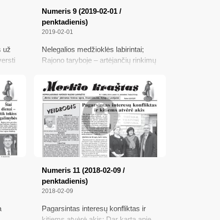
Numeris 9 (2019-02-01 /
penktadienis)
2019-02-01
s už
Nelegalios medžioklės labirintai;
ersti
Rajono taryboje – artėjančių rinkimų
;
šaukliai; Nepatinka politinės
alo
rietenos; Obuoliai, daržovės ir nauji
baldai
Numeris 11 (2018-02-09 /
penktadienis)
2018-02-09
a
Pagarsintas interesų konfliktas ir
kitiems atvėrė akis; Dar kartą apie