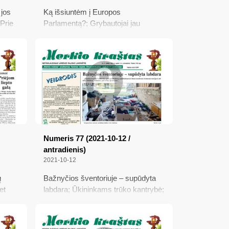
 jos
Ką išsiuntėm į Europos
 Prie
Parlamentą?; Grybautojai jau
ti
džiaugiasi, o grybų verslininkai – dar
ę; Kol
ne; „Mūsų pareiga – prisiminti šią
imo
tragediją“; Iš mokyklos suolo –
SO
tiesiai į batalionų kuopas
stį
Numeris 77 (2021-10-12 /
antradienis)
2021-10-12
ų
Bažnyčios šventoriuje – supūdyta
et
labdara; Ūkininkams trūko kantrybė;
ne ir
Kodėl negerbiam vieni kitų?;
tuoju
Siaurinama visuomenės teisė į
informaciją – pavojus demokratijai;