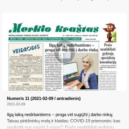
Numeris 11 (2021-02-09 / antradienis)
2021-02-09
Ilgą laiką nedirbantiems – proga vėl sugrįžti į darbo rinką;
Taisau pinklininkų melą ir klaidas; COVID-19 priemonės: kas
pasikeitė nuo sausio 1-osios?; Prašo neatidėlioti gydytojų