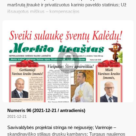
maršrutą įtraukė ir privatizuotus karinio paveldo statinius; Už
išsaugotus miškus – kompensacijos
Numeris 96 (2021-12-21 / antradienis)
2021-12-21
Savivaldybės projektai stringa nė neįpusėję; Varėnoje –
skandinaviško stiliaus druskų kambarys; Turgaus naujienos