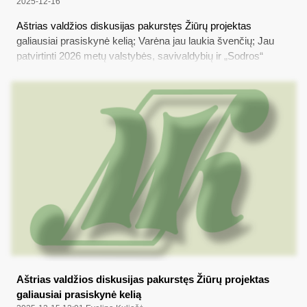
2025-12-16
Aštrias valdžios diskusijas pakurstęs Žiūrų projektas
galiausiai prasiskynė kelią; Varėna jau laukia švenčių; Jau
patvirtinti 2026 metų valstybės, savivaldybių ir „Sodros“
biudžetai; Paaiškėjo „Dainų dainelės“ rajoninio etapo
laimėtojai
Aštrias valdžios diskusijas pakurstęs Žiūrų projektas
galiausiai prasiskynė kelią