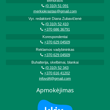
Bendrasis
(0 310) 51 091
merkiokrastas@gmail.com
Vyr. redaktorė Diana Zubavičienė
(0 310) 52 410
+370 686 36791
Korespondentai
+370 629 04509
Reklamos vadybininkas
+370 629 04509
Buhalterija, skelbimai, blankai
(0 310) 52 343
+370 616 41202
infovd4@gmail.com
Apmokėjimas