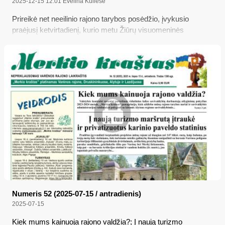
2025-12-15 12:01
Evelina Kuliešė
Prireikė net neeilinio rajono tarybos posėdžio, įvykusio
praėjusį ketvirtadienį, kurio metu Žiūrų visuomeninės
bendrijos projektas buvo patvirtintas vos vieno balso
persvara; be to, pritarta ir Musteikos kaimo bendruomenės
projektui...
Numeris 52 (2025-07-15 / antradienis)
2025-07-15
Kiek mums kainuoja rajono valdžia?; Į naują turizmo