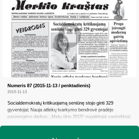
Numeris 87 (2015-11-13 / penktadienis)
2015-11-13
Socialdemokratų kritikuojamą seniūnę stojo ginti 329
gyventojai; Nauja atliekų tvarkymo bendrovė pradėjo
pasirengimo darbus; „Metų ūkio 2015“ nugalėtojai varėniškiai;
Prekyba ir per lietų sekėsi gerai; Proga įsirengti modernų
gatvių apšvietimą