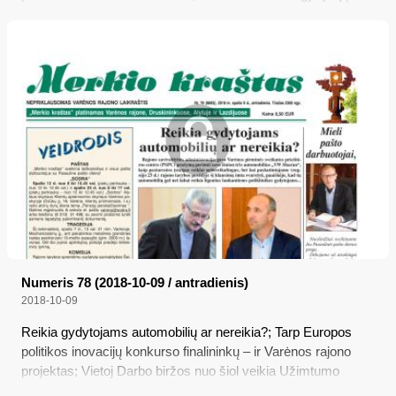
specialistų konsultacijų
Numeris 78 (2018-10-09 / antradienis)
2018-10-09
Reikia gydytojams automobilių ar nereikia?; Tarp Europos
politikos inovacijų konkurso finalininkų – ir Varėnos rajono
projektas; Vietoj Darbo biržos nuo šiol veikia Užimtumo
tarnyba