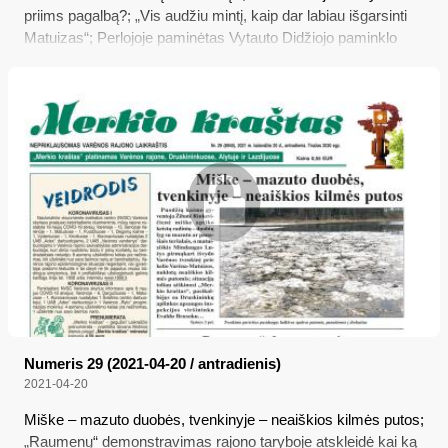
priims pagalbą?; „Vis audžiu mintį, kaip dar labiau išgarsinti
Matuizas“; Perlojoje paminėtas Vytauto Didžiojo paminklo
devyniasdešimtmetis
Numeris 29 (2021-04-20 / antradienis)
2021-04-20
Miške – mazuto duobės, tvenkinyje – neaiškios kilmės putos;
„Raumenų“ demonstravimas rajono taryboje atskleidė kai ką