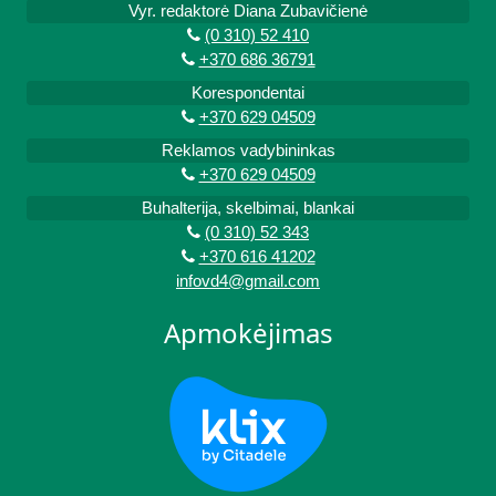
Vyr. redaktorė Diana Zubavičienė
(0 310) 52 410
+370 686 36791
Korespondentai
+370 629 04509
Reklamos vadybininkas
+370 629 04509
Buhalterija, skelbimai, blankai
(0 310) 52 343
+370 616 41202
infovd4@gmail.com
Apmokėjimas