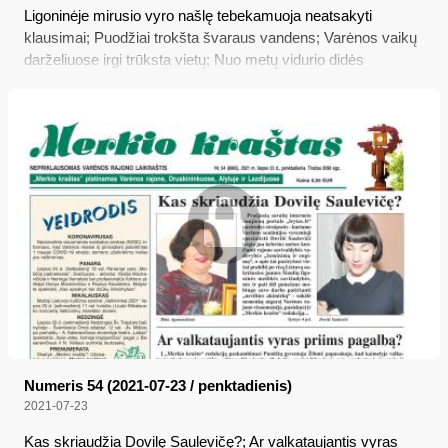
Ligoninėje mirusio vyro našlę tebekamuoja neatsakyti
klausimai; Puodžiai trokšta švaraus vandens; Varėnos vaikų
darželiuose irgi trūksta vietų; Nuo metų vidurio didės
pensijos; Jaunieji ūkininkai raginami kurti verslą kaime
Numeris 54 (2021-07-23 / penktadienis)
2021-07-23
Kas skriaudžia Dovilę Saulevičę?; Ar valkataujantis vyras