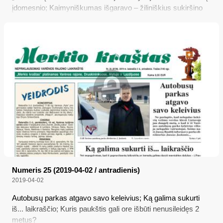
įdomesnio; Kaimyniškumas išgaravo – žiliniškius sukiršino
valstybinės žemės plotelis; Paminėjo Kultūros dieną
Varėnoje; Karantino pakeitimai
Numeris 25 (2019-04-02 / antradienis)
2019-04-02
Autobusų parkas atgavo savo keleivius; Ką galima sukurti
iš... laikraščio; Kuris paukštis gali ore išbūti nenusileidęs 2
metus?