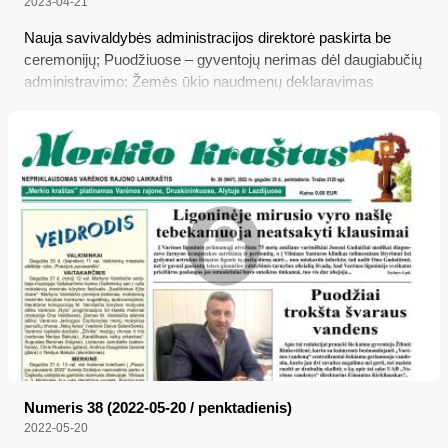
2023-04-21
Nauja savivaldybės administracijos direktorė paskirta be
ceremonijų; Puodžiuose – gyventojų nerimas dėl daugiabučių
administravimo; Žemės ūkio naudmenų deklaravimas
valstybinėje žemėje: ką būtina žinoti; Avarija prie Kurmiškės;
Kainų painiava Varėnos „Norfos“ parduotuvėje
Numeris 38 (2022-05-20 / penktadienis)
2022-05-20