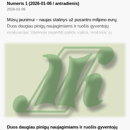
Numeris 1 (2026-01-06 / antradienis)
2026-01-06
Mūsų jaunimui – naujas statinys už pusantro milijono eurų;
Duos daugiau pinigų naujagimiams ir ruošis gyventojų
evakuacijai; Varėnoje pagerbti gabūs vaikai, mokiniai, jų
mokytojai ir treneriai; Kaime gyvenanti Kašėtų šeima saugo
šimtametes tradicijas
Duos daugiau pinigų naujagimiams ir ruošis gyventojų