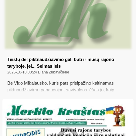
Teistų dėl piktnaudžiavimo gali būti ir mūsų rajono
taryboje, jei... Seimas leis
2025-10-10 08:24
Diana Zubavičienė
Be Vido Mikalausko, kuris pats prisipažino kaltinamas
piktnaudžiavimu panaudojant savivaldos lėšas jo, kaip
tarybos nario, veiklai apmokėti, Policijos departamentas šiuo
metu atlieka ikiteisminį tyrimą ir dėl kitų 2019-2023 m.
kadencijos Varėnos rajono savivaldybės tarybos narių galimų
tokių pat nusikalstamų veikų; bet štai Seimas prieš porą
savaičių priėmė vadinamųjų „čekutininkų“ atsakomybę
gerokai švelninančias Baudžiamojo kodekso pataisas (už