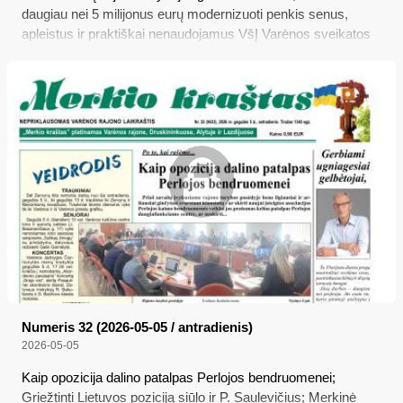
daugiau nei 5 milijonus eurų modernizuoti penkis senus,
apleistus ir praktiškai nenaudojamus VšĮ Varėnos sveikatos
centro pastatus (kaip siūlyta pristatytame sprendimo
projekte), nes paskui juos reikės išlaikyti, o pritaikant kokiai
nors konkrečiai veiklai vėl prireiks daug pinigų; tad ar ne
geriau būtų bent dalį tų pastatų... nugriauti?
Numeris 32 (2026-05-05 / antradienis)
2026-05-05
Kaip opozicija dalino patalpas Perlojos bendruomenei;
Griežtinti Lietuvos poziciją siūlo ir P. Saulevičius; Merkinė