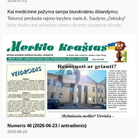
2026-07-21
Kai medicininė pažyma tampa biurokratiniu išbandymu;
Teismui perduota rajono tarybos nario A. Saulyno „čekiukų“
byla; Audra ant privataus namo užvertė saugomą ąžuolą;
Tūkstantmečio mokyklos mūsų rajone
Numeris 46 (2026-06-23 / antradienis)
2026-06-23