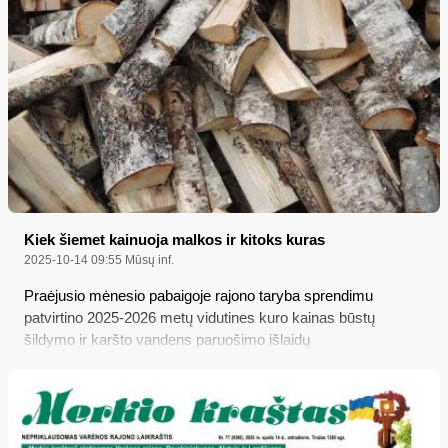
Kiek šiemet kainuoja malkos ir kitoks kuras
2025-10-14 09:55
Mūsų inf.
Praėjusio mėnesio pabaigoje rajono taryba sprendimu
patvirtino 2025-2026 metų vidutines kuro kainas būstų
šildymo ir karšto vandens paruošimo išlaidų
kompensacijoms, skirtoms socialiai remtiniems
gyventojams, paskaičiuoti, bet tuo pačiu iš tarybai pateiktos
medžiagos galima sužinoti, kiek šįmet vidutiniškai pabrango
ar atpigo kietasis ir kitoks kuras palyginti su ankstesniais