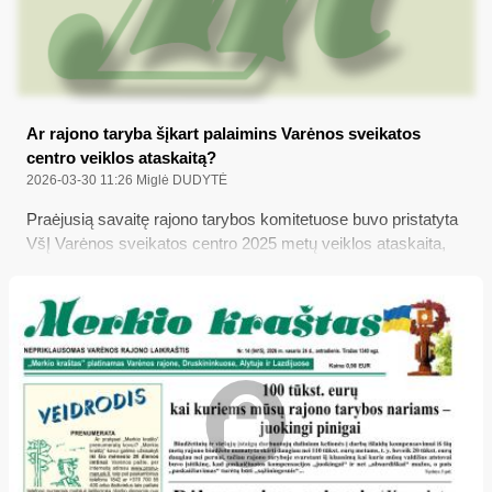
Ar rajono taryba šįkart palaimins Varėnos sveikatos
centro veiklos ataskaitą?
2026-03-30 11:26
Miglė DUDYTĖ
Praėjusią savaitę rajono tarybos komitetuose buvo pristatyta
VšĮ Varėnos sveikatos centro 2025 metų veiklos ataskaita,
kurią vietos politikai dar turės patvirtinti (arba ne) kovo 31-
osios (šiandienos) rajono tarybos posėdyje, o iki tol
ataskaitinį dokumentą panagrinėjo „Merkio kraštas“...