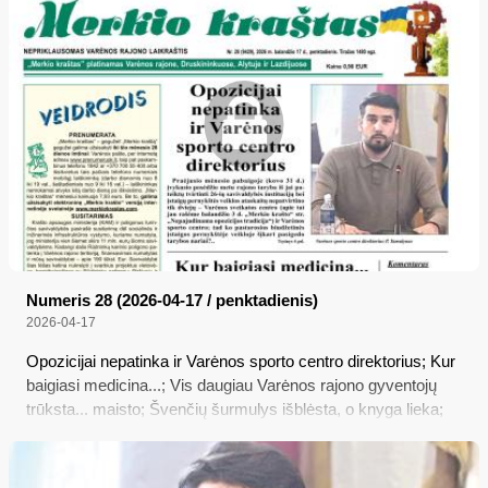
priklausančios patalpos Perlojos daugiafunkcio centro
pastate – ir nubalsavo šį klausimą atidėti; bet ar tokiam
Komiteto požiūriui pritars visa rajono taryba, paaiškės jau
šiandien...
Numeris 28 (2026-04-17 / penktadienis)
2026-04-17
Opozicijai nepatinka ir Varėnos sporto centro direktorius; Kur
baigiasi medicina...; Vis daugiau Varėnos rajono gyventojų
trūksta... maisto; Švenčių šurmulys išblėsta, o knyga lieka;
Seimas laikinai sumažino akcizą dyzeliniam kurui; Mums
neįdomu, ką jūs apie mus galvojat, nes mes apie jus apskritai
negalvojam!