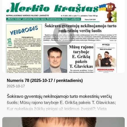
prieš 5 metus įsipareigojusią tame sklype pastatyti daugiabutį
gyvenamąjį namą, bet per tiek laiko ničnieko ten taip ir
nepastačiusią, užtat spėjusia pasibylinėti su savivaldybe,
pagąsdinti „Merkio kraštą“, susirasti užtarėjų bei vis dar
tikėtis, jog nuomos sutartis bus pakeista ir dar 2 metams
pratęsta; o kaip viskas prasidėjo?..
Numeris 78 (2025-10-17 / penktadienis)
2025-10-17
Šokiravo gyventojų nekilnojamojo turto mokestinių verčių
šuolis; Mūsų rajono taryboje E. Grikšą pakeis T. Glavickas;
Kur nukeliauja žūklių pinigai už leidimus žvejoti?; Vieta
Varėnos rajone, pripažinta geriausia Europoje