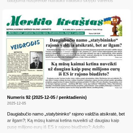
dauguma nusprendė nutraukti valdiško sklypo Varėnos
Aušros gatvėje 17 nuomos sutartį su UAB „Somnus LT“,
prieš 5 metus įsipareigojusią tame sklype pastatyti daugiabutį
gyvenamąjį namą, bet per tiek laiko ničnieko ten taip ir
nepastačiusią, užtat spėjusią pasibylinėti su savivaldybe,
pagąsdinti „Merkio kraštą“, susirasti užtarėjų bei vis dar
tikėtis, jog nuomos sutartis bus pakeista ir dar 2 metams
pratęsta...
Numeris 92 (2025-12-05 / penktadienis)
2025-12-05
Daugiabučio namo „statybininko“ rajono valdžia atsikratė, bet
ar ilgam?; Ką mūsų kaimai ketina nuveikti už daugiau kaip
pusę milijono eurų iš ES ir rajono biudžeto?; Adolfo