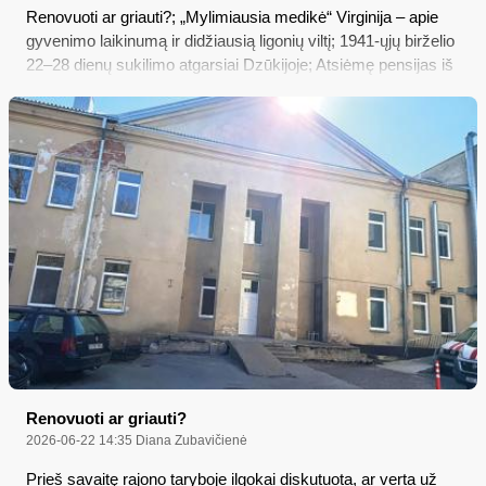
Renovuoti ar griauti?; „Mylimiausia medikė“ Virginija – apie
gyvenimo laikinumą ir didžiausią ligonių viltį; 1941-ųjų birželio
22–28 dienų sukilimo atgarsiai Dzūkijoje; Atsiėmę pensijas iš
fondų gali nebegauti paramos
Renovuoti ar griauti?
2026-06-22 14:35
Diana Zubavičienė
Prieš savaitę rajono taryboje ilgokai diskutuota, ar verta už