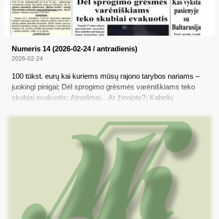
Numeris 14 (2026-02-24 / antradienis)
2026-02-24
100 tūkst. eurų kai kuriems mūsų rajono tarybos nariams –
juokingi pinigai; Dėl sprogimo grėsmės varėniškiams teko
skubiai evakuotis; Atradimai... Ar žinojote?; Kabelių
pasieniečiai neleido iš Baltarusijos įsibrauti 9 neteisėtiems
migrantams; Kas vyksta pasienyje su Baltarusija