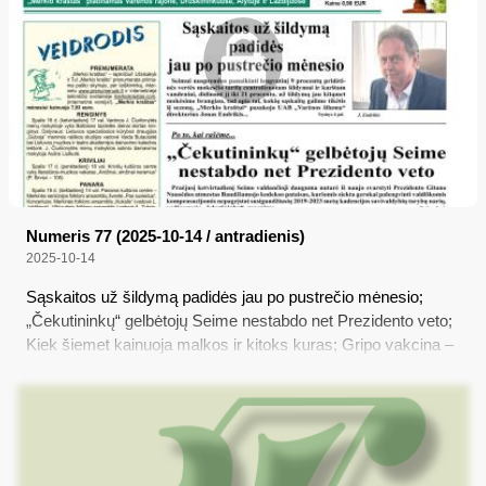
metais...
Numeris 77 (2025-10-14 / antradienis)
2025-10-14
Sąskaitos už šildymą padidės jau po pustrečio mėnesio;
„Čekutininkų“ gelbėtojų Seime nestabdo net Prezidento veto;
Kiek šiemet kainuoja malkos ir kitoks kuras; Gripo vakcina –
jau Lietuvoje