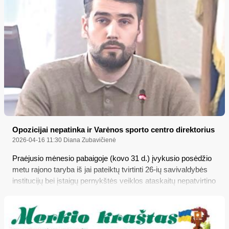
Opozicijai nepatinka ir Varėnos sporto centro direktorius
2026-04-16 11:30
Diana Zubavičienė
Praėjusio mėnesio pabaigoje (kovo 31 d.) įvykusio posėdžio
metu rajono taryba iš jai pateiktų tvirtinti 26-ių savivaldybės
institucijų bei įstaigų pernykštės veiklos ataskaitų nepatvirtino
tik dviejų – Varėnos sveikatos centro (apie tai jau rašėme
balandžio 3 d. „Merkio krašto“ str. „Nepajudinama opozicijos
tradicija“) ir Varėnos sporto centro; tad ko pastarosios
biudžetinės įstaigos pernykštėje veikloje šįkart pasigedo