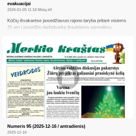
evakuacijai
2026-01-05 11:18
Mūsų inf.
Kūčių išvakarėse posėdžiavusi rajono taryba pritarė visiems
21-am į posėdžio darbotvarkę įtrauktiems sprendimų
projektams, tarp jų – ir su siūlymais nuo šių metų sausio 1
dienos padidinti vienkartinę finansinę paramą naujagimio
tėvams bei už Valstybės gynybos fondo lėšas pasirūpinti
būtinomis priemonėmis, kurių prireiktų evakuojant gyventojus
ekstremalių situacijų atvejais...
Numeris 95 (2025-12-16 / antradienis)
2025-12-16