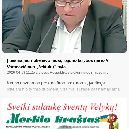
Į teismą jau nukeliavo mūsų rajono tarybos nario V.
Varanavičiaus „čekiukų“ byla
2026-04-13 11:25
Lietuvos Respublikos prokuratūros ir mūsų inf.
Kauno apygardos prokuratūros prokuroras, įvertinęs
ikiteisminio tyrimo duomenų visumą, surašė kaltinamąjį aktą
ir Alytaus apylinkės teismui perdavė baudžiamąją bylą,
kurioje Varėnos rajono savivaldybės tarybos narys Virginijus
Varanavičius kaltinamas sukčiavimu, piktnaudžiavimu,
dokumentų suklastojimu ir disponavimu jais – politikas
kaltinamas pasisavinęs per 6 tūkst. eurų...