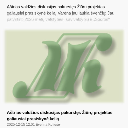
Aštrias valdžios diskusijas pakurstęs Žiūrų projektas
galiausiai prasiskynė kelią; Varėna jau laukia švenčių; Jau
patvirtinti 2026 metų valstybės, savivaldybių ir „Sodros“
biudžetai; Paaiškėjo „Dainų dainelės“ rajoninio etapo
laimėtojai
Aštrias valdžios diskusijas pakurstęs Žiūrų projektas
galiausiai prasiskynė kelią
2025-12-15 12:01
Evelina Kuliešė