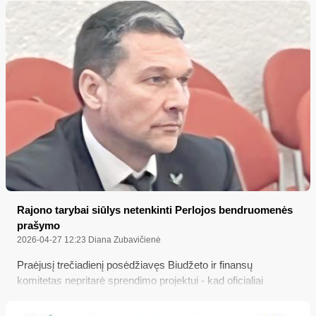
užsitęsė
Rajono tarybai siūlys netenkinti Perlojos bendruomenės
prašymo
2026-04-27 12:23
Diana Zubavičienė
Praėjusį trečiadienį posėdžiavęs Biudžeto ir finansų
komitetas nepritarė sprendimo projektui - kad oficialiai
įregistruotai Perlojos kaimo bendruomenei jos prašymu bei
jos reikmėms būtų perduotos naudotis savivaldybei