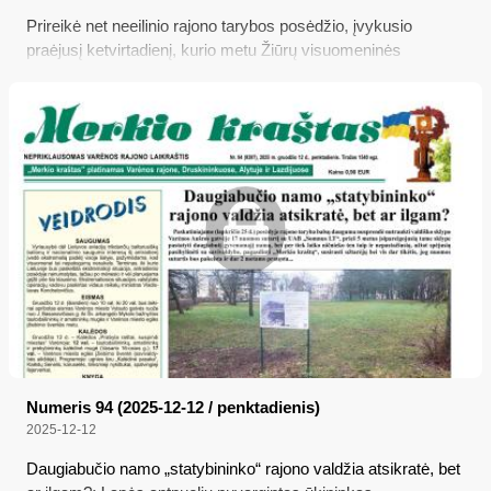
Prireikė net neeilinio rajono tarybos posėdžio, įvykusio
praėjusį ketvirtadienį, kurio metu Žiūrų visuomeninės
bendrijos projektas buvo patvirtintas vos vieno balso
persvara; be to, pritarta ir Musteikos kaimo bendruomenės
projektui...
Numeris 94 (2025-12-12 / penktadienis)
2025-12-12
Daugiabučio namo „statybininko“ rajono valdžia atsikratė, bet