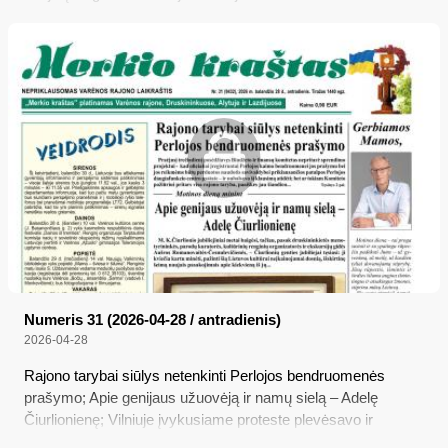
veiklai jos prašomas kelias patalpas Perlojos
daugiafunkciame centre, ar neskirti...
Numeris 31 (2026-04-28 / antradienis)
2026-04-28
Rajono tarybai siūlys netenkinti Perlojos bendruomenės
prašymo; Apie genijaus užuovėją ir namų sielą – Adelę
Čiurlionienę; Vilniuje įvykusiame proteste plevėsavo ir
Varėnos vėliava; Savanorių gatvės rekonstrukcija pernelyg