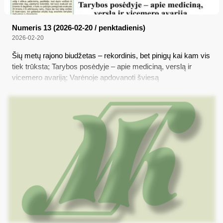
Numeris 13 (2026-02-20 / penktadienis)
2026-02-20
Šių metų rajono biudžetas – rekordinis, bet pinigų kai kam vis
tiek trūksta; Tarybos posėdyje – apie mediciną, verslą ir
vicemero avariją; Varėnoje apdovanoti šviesą
spinduliuojantys žmonės; Palikimas, kuris kalba; Lietuvoje
įsišėlsta klastingas virusas