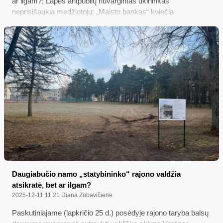
ar ilgam?; Lapės antpuolių nuvargintas ūkininkas
neprisišaukia medžiotojų; „Maisto bankas“ kviečia
Daugiabučio namo „statybininko“ rajono valdžia
atsikratė, bet ar ilgam?
2025-12-11 11:21
Diana Zubavičienė
Paskutiniajame (lapkričio 25 d.) posėdyje rajono taryba balsų