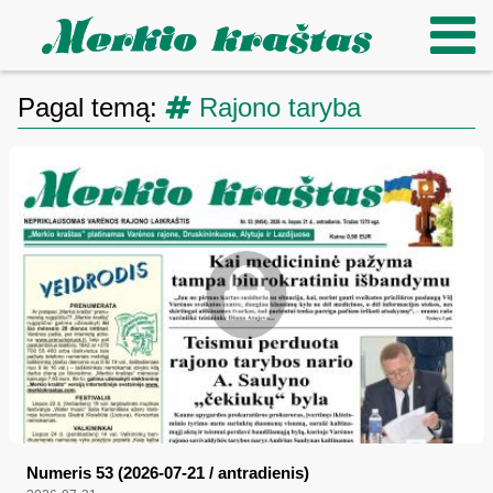
Pagal temą:
Rajono taryba
Numeris 53 (2026-07-21 / antradienis)