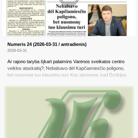
Numeris 24 (2026-03-31 / antradienis)
2026-03-31
Ar rajono taryba šįkart palaimins Varėnos sveikatos centro
veiklos ataskaitą?; Nebalsavo dėl Kapčiamiesčio poligono,
bet nuomonę tuo klausimu turi; Kas atsimena, kad Dzūkijos
nacionaliniame parke buvo maištas?; Neteisėtų migrantų iš
Baltarusijos išradingumas jiems nepadėjo