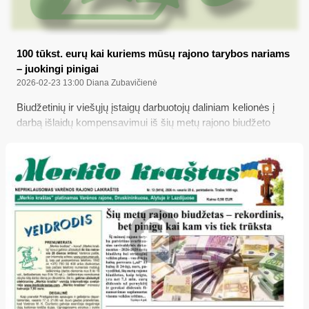
100 tūkst. eurų kai kuriems mūsų rajono tarybos nariams
– juokingi pinigai
2026-02-23 13:00
Diana Zubavičienė
Biudžetinių ir viešųjų įstaigų darbuotojų daliniam kelionės į
darbą išlaidų kompensavimui iš šių metų rajono biudžeto
numatyta skirti daugiau nei 110 tūkst. eurų metams, t. y.
beveik 20 tūkst. eurų daugiau nei pernai, tačiau rajono
taryboje svarstant šį klausimą kai kurie mūsų valdžios
atstovai buvo įsitikinę, kad paskaičiuotos kompensacijos
„juokingai“ ir net „absurdiškai“ mažos, o pats
„paskaičiavimas“ turėtų būti „sąžiningesnis“...