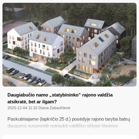
Ramanausko-Vanago mirties bausmės įvykdymo metines
minint; Policijos reidai šį mėnesį
Daugiabučio namo „statybininko“ rajono valdžia
atsikratė, bet ar ilgam?
2025-12-04 11:32
Diana Zubavičienė
Paskutiniajame (lapkričio 25 d.) posėdyje rajono taryba balsų
dauguma nusprendė nutraukti valdiško sklypo Varėnos
Aušros gatvėje 17 nuomos sutartį su UAB „Somnus LT“,