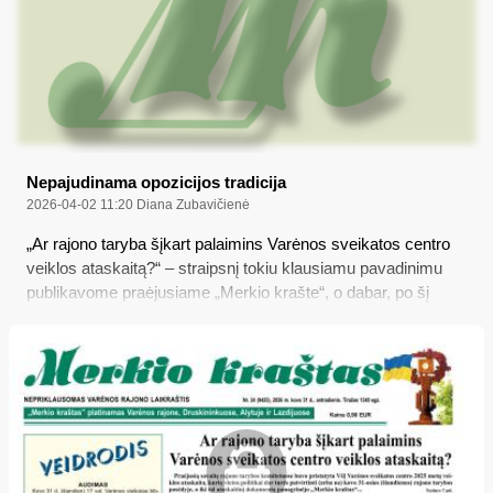
Nepajudinama opozicijos tradicija
2026-04-02 11:20
Diana Zubavičienė
„Ar rajono taryba šįkart palaimins Varėnos sveikatos centro
veiklos ataskaitą?“ – straipsnį tokiu klausiamu pavadinimu
publikavome praėjusiame „Merkio krašte“, o dabar, po šį
antradienį įvykusio rajono tarybos posėdžio, jau galime
atsakyti – ne, tradiciškai nepalaimino...