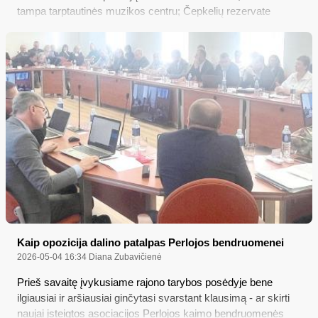
tampa tarptautinės muzikos centru; Čepkelių rezervate
pastebėta meška su dviem meškiukais
Kaip opozicija dalino patalpas Perlojos bendruomenei
2026-05-04 16:34
Diana Zubavičienė
Prieš savaitę įvykusiame rajono tarybos posėdyje bene
ilgiausiai ir aršiausiai ginčytasi svarstant klausimą - ar skirti
naujai įsteigtos asociacijos Perlojos kaimo bendruomenės