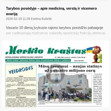
Tarybos posėdyje – apie mediciną, verslą ir vicemero
avariją
2026-02-19 11:28
Evelina Kuliešė
Vasario 10 dieną įvykusio rajono tarybos posėdžio pabaigoje
per vadinamąją mažumos valandą opozicinių frakcijų atstovai
savivaldybės administracijos specialistams uždavė nemažai
įvairių klausimų...