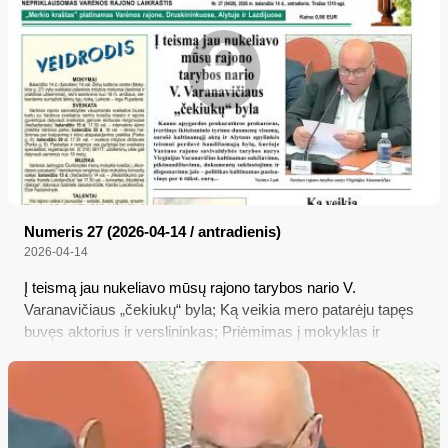
tarybos nariai?..
Numeris 27 (2026-04-14 / antradienis)
2026-04-14
Į teismą jau nukeliavo mūsų rajono tarybos nario V.
Varanavičiaus „čekiukų“ byla; Ką veikia mero patarėju tapęs
buvęs aktorius ir verslininkas; Priėmimas į mokyklas ir
darželius vyks per naują sistemą; Ką gyventojai turėtų žinoti
apie pajamų deklaravimą?