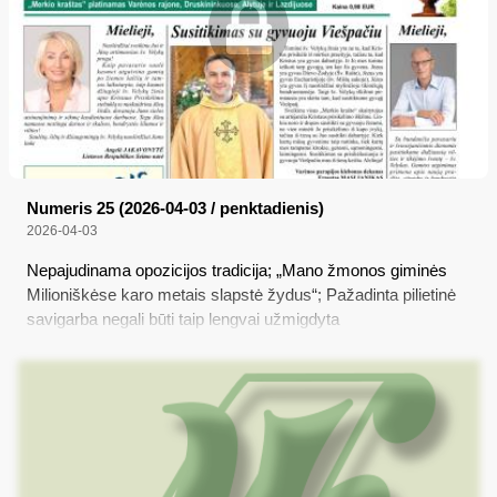
Numeris 25 (2026-04-03 / penktadienis)
2026-04-03
Nepajudinama opozicijos tradicija; „Mano žmonos giminės
Milioniškėse karo metais slapstė žydus“; Pažadinta pilietinė
savigarba negali būti taip lengvai užmigdyta