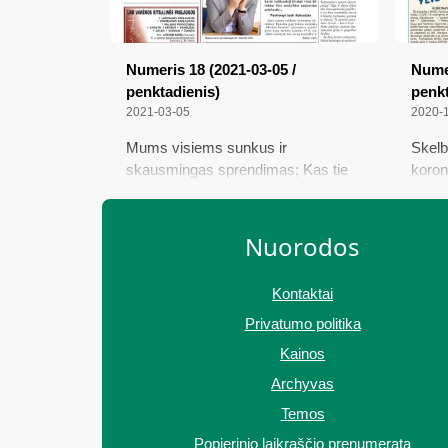
Numeris 18 (2021-03-05 /
Numer
penktadienis)
penkt
2021-03-05
2020-
Mums visiems sunkus ir
Skelb
skausmingas sprendimas; Kas tie
koron
infekcijų nešiotojai?; „Pušelėje“ –
pagri
pirmieji rajone privatūs senjorų
savo 
namai; Karantiną švelnina
atnau
Nuorodos
taisy
Kontaktai
Privatumo politika
Kainos
Archyvas
Temos
Popierinio laikraščio prenumerata