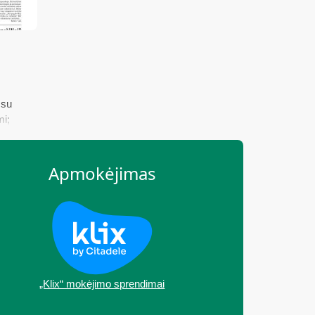
 su
mi;
;
Apmokėjimas
„Klix“ mokėjimo sprendimai