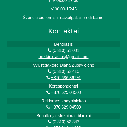
I-IV 08:00-17:00
V 08:00-15:45
Švenčių dienomis ir savaitgaliais nedirbame.
Kontaktai
Bendrasis
(0 310) 51 091
merkiokrastas@gmail.com
Vyr. redaktorė Diana Zubavičienė
(0 310) 52 410
+370 686 36791
Korespondentai
+370 629 04509
Reklamos vadybininkas
+370 629 04509
Buhalterija, skelbimai, blankai
(0 310) 52 343