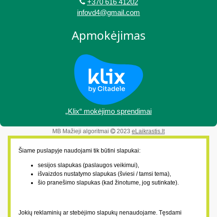
+370 616 41202
infovd4@gmail.com
Apmokėjimas
„Klix“ mokėjimo sprendimai
MB Mažieji algoritmai
2023
eLaikrastis.lt
Šiame puslapyje naudojami tik būtini slapukai:
sesijos slapukas (paslaugos veikimui),
išvaizdos nustatymo slapukas (šviesi / tamsi tema),
šio pranešimo slapukas (kad žinotume, jog sutinkate).
Jokių reklaminių ar stebėjimo slapukų nenaudojame. Tęsdami