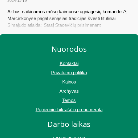
2024-11-19
Ar bus naikinamos mūsų kaimuose ugniagesių komandos?;
Marcinkonyse pagal senąsias tradicijas švęsti tituliniai
Simajudo atlaidai; Stasį Stacevičių prisimenant
Nuorodos
Kontaktai
Privatumo politika
Kainos
Archyvas
Temos
Popierinio laikraščio prenumerata
Darbo laikas