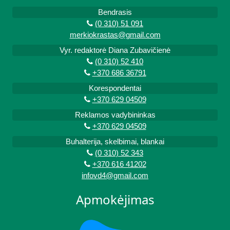
Bendrasis
(0 310) 51 091
merkiokrastas@gmail.com
Vyr. redaktorė Diana Zubavičienė
(0 310) 52 410
+370 686 36791
Korespondentai
+370 629 04509
Reklamos vadybininkas
+370 629 04509
Buhalterija, skelbimai, blankai
(0 310) 52 343
+370 616 41202
infovd4@gmail.com
Apmokėjimas