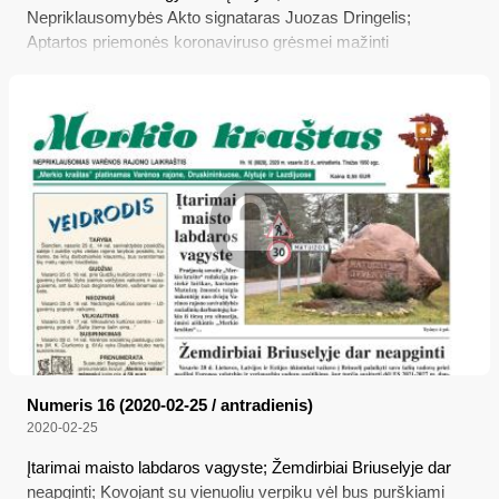
Nepriklausomybės Akto signataras Juozas Dringelis;
Aptartos priemonės koronaviruso grėsmei mažinti
Numeris 16 (2020-02-25 / antradienis)
2020-02-25
Įtarimai maisto labdaros vagyste; Žemdirbiai Briuselyje dar
neapginti; Kovojant su vienuoliu verpiku vėl bus purškiami