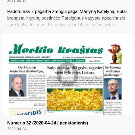
2021-03-16
Padorumas ir pagarba žmogui pagal Martyną Katelyną; Butai
brangsta ir grybų sostinėje; Pareigūnus vagyste apkaltinusio
vyro laukia teismas; Karantinas dar labiau sušvelnintas
Numeris 32 (2020-04-24 / penktadienis)
2020-04-24