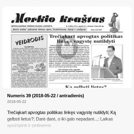
Numeris 39 (2018-05-22 / antradienis)
2018-05-22
Trečiąkart apvogtas politikas linkęs vagystę nutildyti; Ką
gelbsti lietus?; Darė darė, o iki galo nepadarė...; Laikas
apsirūpinti ir pintinėmis