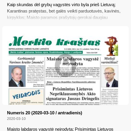
Kaip skundas dėl grybų vagystės virto byla prieš Lietuvą;
Karantinas pratęstas, bet galės veikti parduotuvės, kavinės,
kirpyklos; Maisto paramos prašytojų gerokai daugiau
Numeris 20 (2020-03-10 / antradienis)
2020-03-10
Maisto labdaros vagystė neįrodyta; Prisimintas Lietuvos