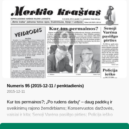
Numeris 95 (2015-12-11 / penktadienis)
2015-12-11
Kur tos permainos?; „Po rudens darbų“ – daug padėkų ir
sveikinimų rajono žemdirbiams; Konservuotos daržovės,
vaisiai ir kita; Senoji Varėna pasiilgo pirties; Policija ieško
plėšikų