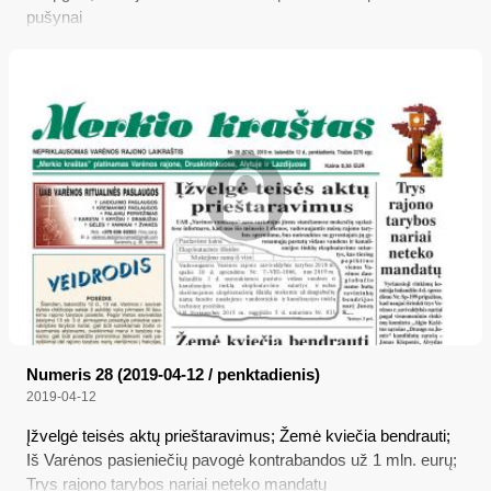
pušynai
Numeris 28 (2019-04-12 / penktadienis)
2019-04-12
Įžvelgė teisės aktų prieštaravimus; Žemė kviečia bendrauti;
Iš Varėnos pasieniečių pavogė kontrabandos už 1 mln. eurų;
Trys rajono tarybos nariai neteko mandatų