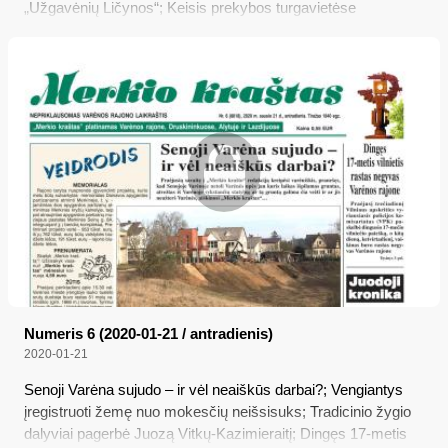
„Užgavėnių Ličynos“; Keisis prekybos turgavietėse
reikalavimai
Numeris 6 (2020-01-21 / antradienis)
2020-01-21
Senoji Varėna sujudo – ir vėl neaiškūs darbai?; Vengiantys
įregistruoti žemę nuo mokesčių neišsisuks; Tradicinio žygio
dalyviai pagerbė Juozą Vitkų-Kazimieraitį; Dingęs 17-metis