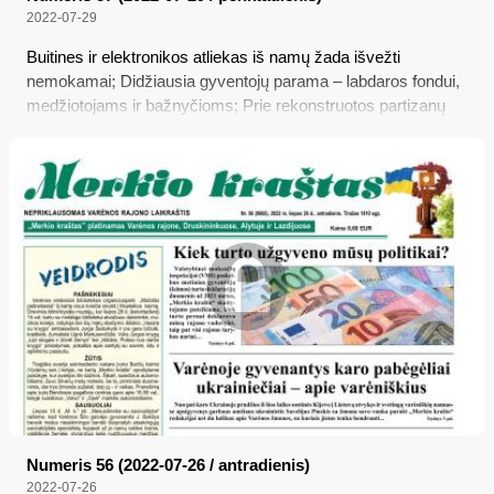
2022-07-29
Buitines ir elektronikos atliekas iš namų žada išvežti
nemokamai; Didžiausia gyventojų parama – labdaros fondui,
medžiotojams ir bažnyčioms; Prie rekonstruotos partizanų
vadavietės skambėjo patriotinės dainos ir kalbos; Varėnos
rajone paskelbta ekstremali situacija
Numeris 56 (2022-07-26 / antradienis)
2022-07-26