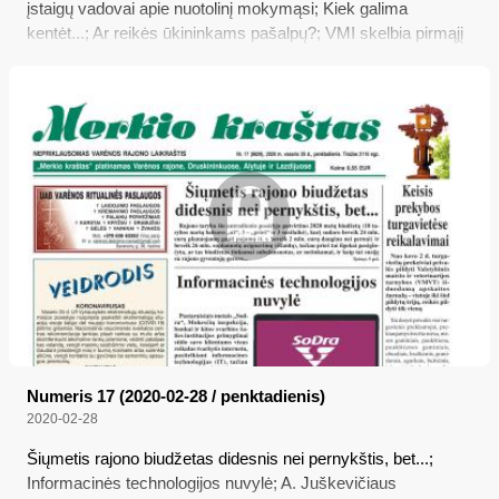
įstaigų vadovai apie nuotolinį mokymąsi; Kiek galima
kentėt...; Ar reikės ūkininkams pašalpų?; VMI skelbia pirmąjį
pajamų deklaravimo etapą
Numeris 17 (2020-02-28 / penktadienis)
2020-02-28
Šiųmetis rajono biudžetas didesnis nei pernykštis, bet...;
Informacinės technologijos nuvylė; A. Juškevičiaus