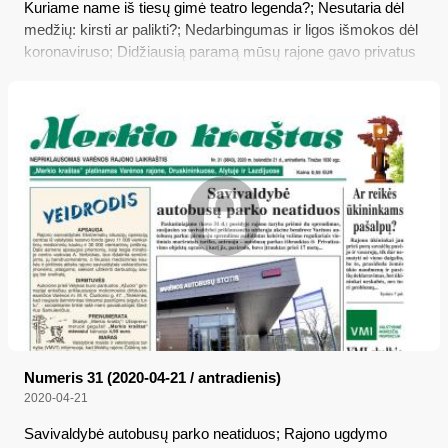
Kuriame name iš tiesų gimė teatro legenda?; Nesutaria dėl
medžių: kirsti ar palikti?; Nedarbingumas ir ligos išmokos dėl
koronaviruso; Didžiausią paramą mūsų rajone gavo privatus
fondas ir konservatoriai
Numeris 31 (2020-04-21 / antradienis)
2020-04-21
Savivaldybė autobusų parko neatiduos; Rajono ugdymo