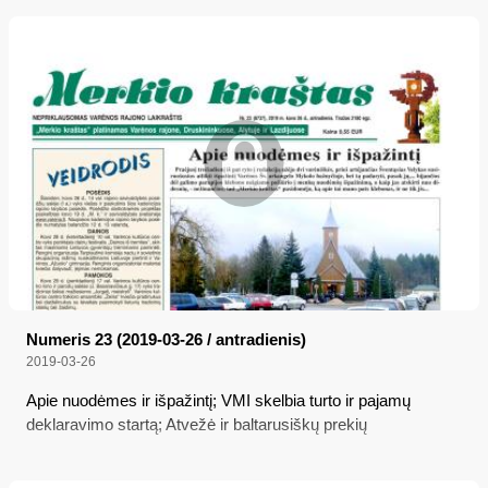
vilnietis rastas negyvas Varėnos rajone; Pasikeitė
vienmandačių rinkimų apygardų ribos
Numeris 23 (2019-03-26 / antradienis)
2019-03-26
Apie nuodėmes ir išpažintį; VMI skelbia turto ir pajamų
deklaravimo startą; Atvežė ir baltarusiškų prekių