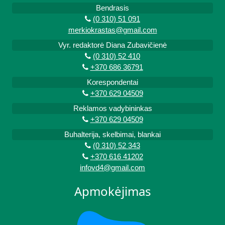
Bendrasis
(0 310) 51 091
merkiokrastas@gmail.com
Vyr. redaktorė Diana Zubavičienė
(0 310) 52 410
+370 686 36791
Korespondentai
+370 629 04509
Reklamos vadybininkas
+370 629 04509
Buhalterija, skelbimai, blankai
(0 310) 52 343
+370 616 41202
infovd4@gmail.com
Apmokėjimas