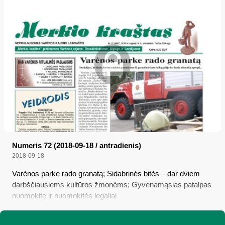
Numeris 72 (2018-09-18 / antradienis)
2018-09-18
Varėnos parke rado granatą; Sidabrinės bitės – dar dviem
darbščiausiems kultūros žmonėms; Gyvenamąsias patalpas
nuomokite ir nuomokitės legaliai