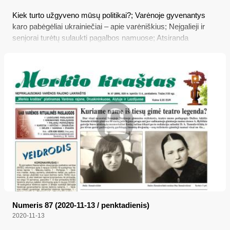
Kiek turto užgyveno mūsų politikai?; Varėnoje gyvenantys
karo pabėgėliai ukrainiečiai – apie varėniškius; Neįgalieji ir
senjorai turėtų sulaukti pagalbos namuose; Atsiranda
papildomas „mamadienis“
Numeris 87 (2020-11-13 / penktadienis)
2020-11-13